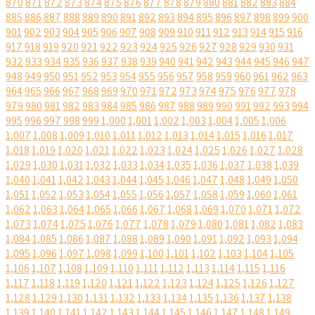
870
871
872
873
874
875
876
877
878
879
880
881
882
883
884
885
886
887
888
889
890
891
892
893
894
895
896
897
898
899
900
901
902
903
904
905
906
907
908
909
910
911
912
913
914
915
916
917
918
919
920
921
922
923
924
925
926
927
928
929
930
931
932
933
934
935
936
937
938
939
940
941
942
943
944
945
946
947
948
949
950
951
952
953
954
955
956
957
958
959
960
961
962
963
964
965
966
967
968
969
970
971
972
973
974
975
976
977
978
979
980
981
982
983
984
985
986
987
988
989
990
991
992
993
994
995
996
997
998
999
1,000
1,001
1,002
1,003
1,004
1,005
1,006
1,007
1,008
1,009
1,010
1,011
1,012
1,013
1,014
1,015
1,016
1,017
1,018
1,019
1,020
1,021
1,022
1,023
1,024
1,025
1,026
1,027
1,028
1,029
1,030
1,031
1,032
1,033
1,034
1,035
1,036
1,037
1,038
1,039
1,040
1,041
1,042
1,043
1,044
1,045
1,046
1,047
1,048
1,049
1,050
1,051
1,052
1,053
1,054
1,055
1,056
1,057
1,058
1,059
1,060
1,061
1,062
1,063
1,064
1,065
1,066
1,067
1,068
1,069
1,070
1,071
1,072
1,073
1,074
1,075
1,076
1,077
1,078
1,079
1,080
1,081
1,082
1,083
1,084
1,085
1,086
1,087
1,088
1,089
1,090
1,091
1,092
1,093
1,094
1,095
1,096
1,097
1,098
1,099
1,100
1,101
1,102
1,103
1,104
1,105
1,106
1,107
1,108
1,109
1,110
1,111
1,112
1,113
1,114
1,115
1,116
1,117
1,118
1,119
1,120
1,121
1,122
1,123
1,124
1,125
1,126
1,127
1,128
1,129
1,130
1,131
1,132
1,133
1,134
1,135
1,136
1,137
1,138
1,139
1,140
1,141
1,142
1,143
1,144
1,145
1,146
1,147
1,148
1,149