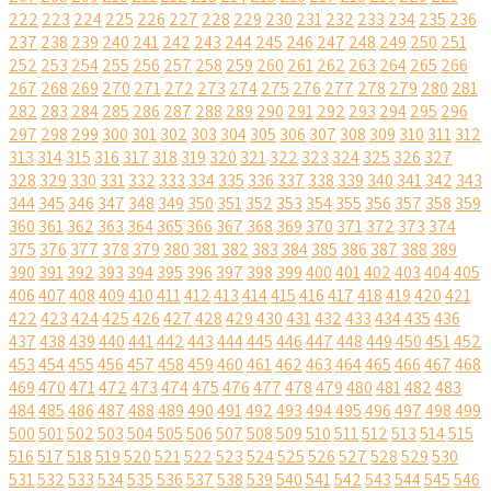
222
223
224
225
226
227
228
229
230
231
232
233
234
235
236
237
238
239
240
241
242
243
244
245
246
247
248
249
250
251
252
253
254
255
256
257
258
259
260
261
262
263
264
265
266
267
268
269
270
271
272
273
274
275
276
277
278
279
280
281
282
283
284
285
286
287
288
289
290
291
292
293
294
295
296
297
298
299
300
301
302
303
304
305
306
307
308
309
310
311
312
313
314
315
316
317
318
319
320
321
322
323
324
325
326
327
328
329
330
331
332
333
334
335
336
337
338
339
340
341
342
343
344
345
346
347
348
349
350
351
352
353
354
355
356
357
358
359
360
361
362
363
364
365
366
367
368
369
370
371
372
373
374
375
376
377
378
379
380
381
382
383
384
385
386
387
388
389
390
391
392
393
394
395
396
397
398
399
400
401
402
403
404
405
406
407
408
409
410
411
412
413
414
415
416
417
418
419
420
421
422
423
424
425
426
427
428
429
430
431
432
433
434
435
436
437
438
439
440
441
442
443
444
445
446
447
448
449
450
451
452
453
454
455
456
457
458
459
460
461
462
463
464
465
466
467
468
469
470
471
472
473
474
475
476
477
478
479
480
481
482
483
484
485
486
487
488
489
490
491
492
493
494
495
496
497
498
499
500
501
502
503
504
505
506
507
508
509
510
511
512
513
514
515
516
517
518
519
520
521
522
523
524
525
526
527
528
529
530
531
532
533
534
535
536
537
538
539
540
541
542
543
544
545
546