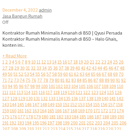
December 4, 2022
admin
Jasa Bangun Rumah
Off
Kontraktor Rumah Minimalis Amanah di BSD | Qyusi Persada
Kontraktor Rumah Minimalis Amanah di BSD – Halo Ghais,
konten ini...
+ Read More
1
2
3
4
5
6
7
8
9
10
11
12
13
14
15
16
17
18
19
20
21
22
23
24
25
26
27
28
29
30
31
32
33
34
35
36
37
38
39
40
41
42
43
44
45
46
47
48
49
50
51
52
53
54
55
56
57
58
59
60
61
62
63
64
65
66
67
68
69
70
71
72
73
74
75
76
77
78
79
80
81
82
83
84
85
86
87
88
89
90
91
92
93
94
95
96
97
98
99
100
101
102
103
104
105
106
107
108
109
110
111
112
113
114
115
116
117
118
119
120
121
122
123
124
125
126
127
128
129
130
131
132
133
134
135
136
137
138
139
140
141
142
143
144
145
146
147
148
149
150
151
152
153
154
155
156
157
158
159
160
161
162
163
164
165
166
167
168
169
170
171
172
173
174
175
176
177
178
179
180
181
182
183
184
185
186
187
188
189
190
191
192
193
194
195
196
197
198
199
200
201
202
203
204
205
206
207
208
209
210
211
212
213
214
215
216
217
218
219
220
221