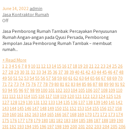
June 14, 2022
admin
Jasa Kontraktor Rumah
Off
Jasa Pemborong Rumah Tambak: Percayakan Penyusunan
Rumah Angan-angan pada Qyusi Persada, Pemborong
Jempolan Jasa Pemborong Rumah Tambak – membuat
rumah...
+ Read More
1
2
3
4
5
6
7
8
9
10
11
12
13
14
15
16
17
18
19
20
21
22
23
24
25
26
27
28
29
30
31
32
33
34
35
36
37
38
39
40
41
42
43
44
45
46
47
48
49
50
51
52
53
54
55
56
57
58
59
60
61
62
63
64
65
66
67
68
69
70
71
72
73
74
75
76
77
78
79
80
81
82
83
84
85
86
87
88
89
90
91
92
93
94
95
96
97
98
99
100
101
102
103
104
105
106
107
108
109
110
111
112
113
114
115
116
117
118
119
120
121
122
123
124
125
126
127
128
129
130
131
132
133
134
135
136
137
138
139
140
141
142
143
144
145
146
147
148
149
150
151
152
153
154
155
156
157
158
159
160
161
162
163
164
165
166
167
168
169
170
171
172
173
174
175
176
177
178
179
180
181
182
183
184
185
186
187
188
189
190
191
192
193
194
195
196
197
198
199
200
201
202
203
204
205
206