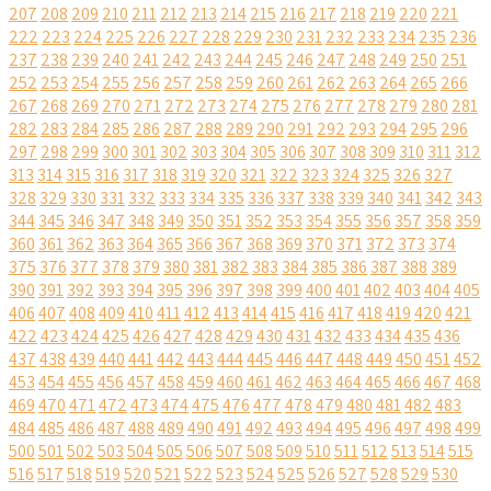
207
208
209
210
211
212
213
214
215
216
217
218
219
220
221
222
223
224
225
226
227
228
229
230
231
232
233
234
235
236
237
238
239
240
241
242
243
244
245
246
247
248
249
250
251
252
253
254
255
256
257
258
259
260
261
262
263
264
265
266
267
268
269
270
271
272
273
274
275
276
277
278
279
280
281
282
283
284
285
286
287
288
289
290
291
292
293
294
295
296
297
298
299
300
301
302
303
304
305
306
307
308
309
310
311
312
313
314
315
316
317
318
319
320
321
322
323
324
325
326
327
328
329
330
331
332
333
334
335
336
337
338
339
340
341
342
343
344
345
346
347
348
349
350
351
352
353
354
355
356
357
358
359
360
361
362
363
364
365
366
367
368
369
370
371
372
373
374
375
376
377
378
379
380
381
382
383
384
385
386
387
388
389
390
391
392
393
394
395
396
397
398
399
400
401
402
403
404
405
406
407
408
409
410
411
412
413
414
415
416
417
418
419
420
421
422
423
424
425
426
427
428
429
430
431
432
433
434
435
436
437
438
439
440
441
442
443
444
445
446
447
448
449
450
451
452
453
454
455
456
457
458
459
460
461
462
463
464
465
466
467
468
469
470
471
472
473
474
475
476
477
478
479
480
481
482
483
484
485
486
487
488
489
490
491
492
493
494
495
496
497
498
499
500
501
502
503
504
505
506
507
508
509
510
511
512
513
514
515
516
517
518
519
520
521
522
523
524
525
526
527
528
529
530