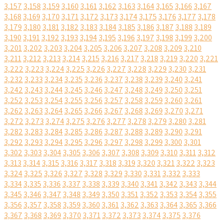
3,157
3,158
3,159
3,160
3,161
3,162
3,163
3,164
3,165
3,166
3,167
3,168
3,169
3,170
3,171
3,172
3,173
3,174
3,175
3,176
3,177
3,178
3,179
3,180
3,181
3,182
3,183
3,184
3,185
3,186
3,187
3,188
3,189
3,190
3,191
3,192
3,193
3,194
3,195
3,196
3,197
3,198
3,199
3,200
3,201
3,202
3,203
3,204
3,205
3,206
3,207
3,208
3,209
3,210
3,211
3,212
3,213
3,214
3,215
3,216
3,217
3,218
3,219
3,220
3,221
3,222
3,223
3,224
3,225
3,226
3,227
3,228
3,229
3,230
3,231
3,232
3,233
3,234
3,235
3,236
3,237
3,238
3,239
3,240
3,241
3,242
3,243
3,244
3,245
3,246
3,247
3,248
3,249
3,250
3,251
3,252
3,253
3,254
3,255
3,256
3,257
3,258
3,259
3,260
3,261
3,262
3,263
3,264
3,265
3,266
3,267
3,268
3,269
3,270
3,271
3,272
3,273
3,274
3,275
3,276
3,277
3,278
3,279
3,280
3,281
3,282
3,283
3,284
3,285
3,286
3,287
3,288
3,289
3,290
3,291
3,292
3,293
3,294
3,295
3,296
3,297
3,298
3,299
3,300
3,301
3,302
3,303
3,304
3,305
3,306
3,307
3,308
3,309
3,310
3,311
3,312
3,313
3,314
3,315
3,316
3,317
3,318
3,319
3,320
3,321
3,322
3,323
3,324
3,325
3,326
3,327
3,328
3,329
3,330
3,331
3,332
3,333
3,334
3,335
3,336
3,337
3,338
3,339
3,340
3,341
3,342
3,343
3,344
3,345
3,346
3,347
3,348
3,349
3,350
3,351
3,352
3,353
3,354
3,355
3,356
3,357
3,358
3,359
3,360
3,361
3,362
3,363
3,364
3,365
3,366
3,367
3,368
3,369
3,370
3,371
3,372
3,373
3,374
3,375
3,376