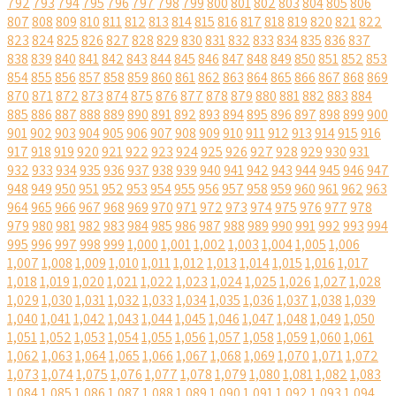
792
793
794
795
796
797
798
799
800
801
802
803
804
805
806
807
808
809
810
811
812
813
814
815
816
817
818
819
820
821
822
823
824
825
826
827
828
829
830
831
832
833
834
835
836
837
838
839
840
841
842
843
844
845
846
847
848
849
850
851
852
853
854
855
856
857
858
859
860
861
862
863
864
865
866
867
868
869
870
871
872
873
874
875
876
877
878
879
880
881
882
883
884
885
886
887
888
889
890
891
892
893
894
895
896
897
898
899
900
901
902
903
904
905
906
907
908
909
910
911
912
913
914
915
916
917
918
919
920
921
922
923
924
925
926
927
928
929
930
931
932
933
934
935
936
937
938
939
940
941
942
943
944
945
946
947
948
949
950
951
952
953
954
955
956
957
958
959
960
961
962
963
964
965
966
967
968
969
970
971
972
973
974
975
976
977
978
979
980
981
982
983
984
985
986
987
988
989
990
991
992
993
994
995
996
997
998
999
1,000
1,001
1,002
1,003
1,004
1,005
1,006
1,007
1,008
1,009
1,010
1,011
1,012
1,013
1,014
1,015
1,016
1,017
1,018
1,019
1,020
1,021
1,022
1,023
1,024
1,025
1,026
1,027
1,028
1,029
1,030
1,031
1,032
1,033
1,034
1,035
1,036
1,037
1,038
1,039
1,040
1,041
1,042
1,043
1,044
1,045
1,046
1,047
1,048
1,049
1,050
1,051
1,052
1,053
1,054
1,055
1,056
1,057
1,058
1,059
1,060
1,061
1,062
1,063
1,064
1,065
1,066
1,067
1,068
1,069
1,070
1,071
1,072
1,073
1,074
1,075
1,076
1,077
1,078
1,079
1,080
1,081
1,082
1,083
1,084
1,085
1,086
1,087
1,088
1,089
1,090
1,091
1,092
1,093
1,094