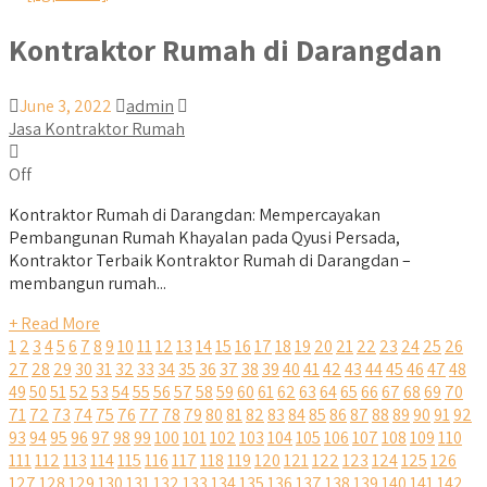
Kontraktor Rumah di Darangdan
June 3, 2022
admin
Jasa Kontraktor Rumah
Off
Kontraktor Rumah di Darangdan: Mempercayakan
Pembangunan Rumah Khayalan pada Qyusi Persada,
Kontraktor Terbaik Kontraktor Rumah di Darangdan –
membangun rumah...
+ Read More
1
2
3
4
5
6
7
8
9
10
11
12
13
14
15
16
17
18
19
20
21
22
23
24
25
26
27
28
29
30
31
32
33
34
35
36
37
38
39
40
41
42
43
44
45
46
47
48
49
50
51
52
53
54
55
56
57
58
59
60
61
62
63
64
65
66
67
68
69
70
71
72
73
74
75
76
77
78
79
80
81
82
83
84
85
86
87
88
89
90
91
92
93
94
95
96
97
98
99
100
101
102
103
104
105
106
107
108
109
110
111
112
113
114
115
116
117
118
119
120
121
122
123
124
125
126
127
128
129
130
131
132
133
134
135
136
137
138
139
140
141
142