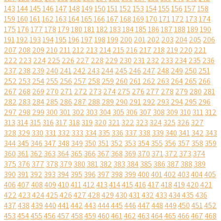
143
144
145
146
147
148
149
150
151
152
153
154
155
156
157
158
159
160
161
162
163
164
165
166
167
168
169
170
171
172
173
174
175
176
177
178
179
180
181
182
183
184
185
186
187
188
189
190
191
192
193
194
195
196
197
198
199
200
201
202
203
204
205
206
207
208
209
210
211
212
213
214
215
216
217
218
219
220
221
222
223
224
225
226
227
228
229
230
231
232
233
234
235
236
237
238
239
240
241
242
243
244
245
246
247
248
249
250
251
252
253
254
255
256
257
258
259
260
261
262
263
264
265
266
267
268
269
270
271
272
273
274
275
276
277
278
279
280
281
282
283
284
285
286
287
288
289
290
291
292
293
294
295
296
297
298
299
300
301
302
303
304
305
306
307
308
309
310
311
312
313
314
315
316
317
318
319
320
321
322
323
324
325
326
327
328
329
330
331
332
333
334
335
336
337
338
339
340
341
342
343
344
345
346
347
348
349
350
351
352
353
354
355
356
357
358
359
360
361
362
363
364
365
366
367
368
369
370
371
372
373
374
375
376
377
378
379
380
381
382
383
384
385
386
387
388
389
390
391
392
393
394
395
396
397
398
399
400
401
402
403
404
405
406
407
408
409
410
411
412
413
414
415
416
417
418
419
420
421
422
423
424
425
426
427
428
429
430
431
432
433
434
435
436
437
438
439
440
441
442
443
444
445
446
447
448
449
450
451
452
453
454
455
456
457
458
459
460
461
462
463
464
465
466
467
468