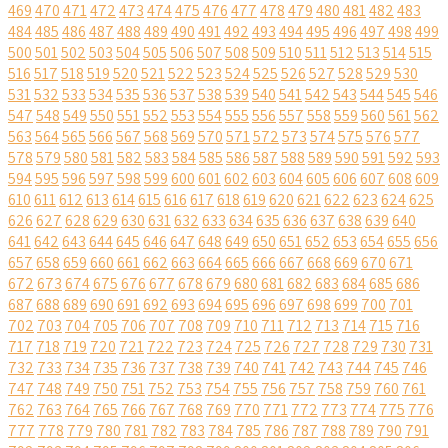
469
470
471
472
473
474
475
476
477
478
479
480
481
482
483
484
485
486
487
488
489
490
491
492
493
494
495
496
497
498
499
500
501
502
503
504
505
506
507
508
509
510
511
512
513
514
515
516
517
518
519
520
521
522
523
524
525
526
527
528
529
530
531
532
533
534
535
536
537
538
539
540
541
542
543
544
545
546
547
548
549
550
551
552
553
554
555
556
557
558
559
560
561
562
563
564
565
566
567
568
569
570
571
572
573
574
575
576
577
578
579
580
581
582
583
584
585
586
587
588
589
590
591
592
593
594
595
596
597
598
599
600
601
602
603
604
605
606
607
608
609
610
611
612
613
614
615
616
617
618
619
620
621
622
623
624
625
626
627
628
629
630
631
632
633
634
635
636
637
638
639
640
641
642
643
644
645
646
647
648
649
650
651
652
653
654
655
656
657
658
659
660
661
662
663
664
665
666
667
668
669
670
671
672
673
674
675
676
677
678
679
680
681
682
683
684
685
686
687
688
689
690
691
692
693
694
695
696
697
698
699
700
701
702
703
704
705
706
707
708
709
710
711
712
713
714
715
716
717
718
719
720
721
722
723
724
725
726
727
728
729
730
731
732
733
734
735
736
737
738
739
740
741
742
743
744
745
746
747
748
749
750
751
752
753
754
755
756
757
758
759
760
761
762
763
764
765
766
767
768
769
770
771
772
773
774
775
776
777
778
779
780
781
782
783
784
785
786
787
788
789
790
791