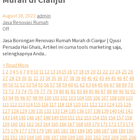
August 18, 2022
admin
Jasa Renovasi Rumah
Off
Jasa Borongan Renovasi Rumah Murah di Cianjur | Qyusi
Persada Hai Ghais, Artikel ini cuma tools marketing saja,
selengkapnya Anda...
+ Read More
1
2
3
4
5
6
7
8
9
10
11
12
13
14
15
16
17
18
19
20
21
22
23
24
25
26
27
28
29
30
31
32
33
34
35
36
37
38
39
40
41
42
43
44
45
46
47
48
49
50
51
52
53
54
55
56
57
58
59
60
61
62
63
64
65
66
67
68
69
70
71
72
73
74
75
76
77
78
79
80
81
82
83
84
85
86
87
88
89
90
91
92
93
94
95
96
97
98
99
100
101
102
103
104
105
106
107
108
109
110
111
112
113
114
115
116
117
118
119
120
121
122
123
124
125
126
127
128
129
130
131
132
133
134
135
136
137
138
139
140
141
142
143
144
145
146
147
148
149
150
151
152
153
154
155
156
157
158
159
160
161
162
163
164
165
166
167
168
169
170
171
172
173
174
175
176
177
178
179
180
181
182
183
184
185
186
187
188
189
190
191
192
193
194
195
196
197
198
199
200
201
202
203
204
205
206