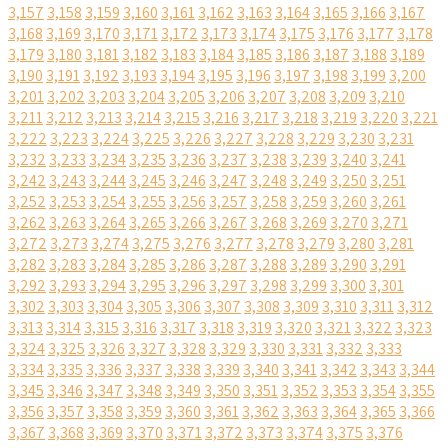
3,157
3,158
3,159
3,160
3,161
3,162
3,163
3,164
3,165
3,166
3,167
3,168
3,169
3,170
3,171
3,172
3,173
3,174
3,175
3,176
3,177
3,178
3,179
3,180
3,181
3,182
3,183
3,184
3,185
3,186
3,187
3,188
3,189
3,190
3,191
3,192
3,193
3,194
3,195
3,196
3,197
3,198
3,199
3,200
3,201
3,202
3,203
3,204
3,205
3,206
3,207
3,208
3,209
3,210
3,211
3,212
3,213
3,214
3,215
3,216
3,217
3,218
3,219
3,220
3,221
3,222
3,223
3,224
3,225
3,226
3,227
3,228
3,229
3,230
3,231
3,232
3,233
3,234
3,235
3,236
3,237
3,238
3,239
3,240
3,241
3,242
3,243
3,244
3,245
3,246
3,247
3,248
3,249
3,250
3,251
3,252
3,253
3,254
3,255
3,256
3,257
3,258
3,259
3,260
3,261
3,262
3,263
3,264
3,265
3,266
3,267
3,268
3,269
3,270
3,271
3,272
3,273
3,274
3,275
3,276
3,277
3,278
3,279
3,280
3,281
3,282
3,283
3,284
3,285
3,286
3,287
3,288
3,289
3,290
3,291
3,292
3,293
3,294
3,295
3,296
3,297
3,298
3,299
3,300
3,301
3,302
3,303
3,304
3,305
3,306
3,307
3,308
3,309
3,310
3,311
3,312
3,313
3,314
3,315
3,316
3,317
3,318
3,319
3,320
3,321
3,322
3,323
3,324
3,325
3,326
3,327
3,328
3,329
3,330
3,331
3,332
3,333
3,334
3,335
3,336
3,337
3,338
3,339
3,340
3,341
3,342
3,343
3,344
3,345
3,346
3,347
3,348
3,349
3,350
3,351
3,352
3,353
3,354
3,355
3,356
3,357
3,358
3,359
3,360
3,361
3,362
3,363
3,364
3,365
3,366
3,367
3,368
3,369
3,370
3,371
3,372
3,373
3,374
3,375
3,376