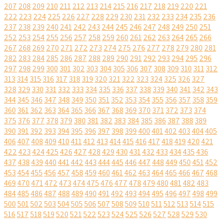
207
208
209
210
211
212
213
214
215
216
217
218
219
220
221
222
223
224
225
226
227
228
229
230
231
232
233
234
235
236
237
238
239
240
241
242
243
244
245
246
247
248
249
250
251
252
253
254
255
256
257
258
259
260
261
262
263
264
265
266
267
268
269
270
271
272
273
274
275
276
277
278
279
280
281
282
283
284
285
286
287
288
289
290
291
292
293
294
295
296
297
298
299
300
301
302
303
304
305
306
307
308
309
310
311
312
313
314
315
316
317
318
319
320
321
322
323
324
325
326
327
328
329
330
331
332
333
334
335
336
337
338
339
340
341
342
343
344
345
346
347
348
349
350
351
352
353
354
355
356
357
358
359
360
361
362
363
364
365
366
367
368
369
370
371
372
373
374
375
376
377
378
379
380
381
382
383
384
385
386
387
388
389
390
391
392
393
394
395
396
397
398
399
400
401
402
403
404
405
406
407
408
409
410
411
412
413
414
415
416
417
418
419
420
421
422
423
424
425
426
427
428
429
430
431
432
433
434
435
436
437
438
439
440
441
442
443
444
445
446
447
448
449
450
451
452
453
454
455
456
457
458
459
460
461
462
463
464
465
466
467
468
469
470
471
472
473
474
475
476
477
478
479
480
481
482
483
484
485
486
487
488
489
490
491
492
493
494
495
496
497
498
499
500
501
502
503
504
505
506
507
508
509
510
511
512
513
514
515
516
517
518
519
520
521
522
523
524
525
526
527
528
529
530