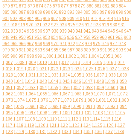
870
871
872
873
874
875
876
877
878
879
880
881
882
883
884
885
886
887
888
889
890
891
892
893
894
895
896
897
898
899
900
901
902
903
904
905
906
907
908
909
910
911
912
913
914
915
916
917
918
919
920
921
922
923
924
925
926
927
928
929
930
931
932
933
934
935
936
937
938
939
940
941
942
943
944
945
946
947
948
949
950
951
952
953
954
955
956
957
958
959
960
961
962
963
964
965
966
967
968
969
970
971
972
973
974
975
976
977
978
979
980
981
982
983
984
985
986
987
988
989
990
991
992
993
994
995
996
997
998
999
1,000
1,001
1,002
1,003
1,004
1,005
1,006
1,007
1,008
1,009
1,010
1,011
1,012
1,013
1,014
1,015
1,016
1,017
1,018
1,019
1,020
1,021
1,022
1,023
1,024
1,025
1,026
1,027
1,028
1,029
1,030
1,031
1,032
1,033
1,034
1,035
1,036
1,037
1,038
1,039
1,040
1,041
1,042
1,043
1,044
1,045
1,046
1,047
1,048
1,049
1,050
1,051
1,052
1,053
1,054
1,055
1,056
1,057
1,058
1,059
1,060
1,061
1,062
1,063
1,064
1,065
1,066
1,067
1,068
1,069
1,070
1,071
1,072
1,073
1,074
1,075
1,076
1,077
1,078
1,079
1,080
1,081
1,082
1,083
1,084
1,085
1,086
1,087
1,088
1,089
1,090
1,091
1,092
1,093
1,094
1,095
1,096
1,097
1,098
1,099
1,100
1,101
1,102
1,103
1,104
1,105
1,106
1,107
1,108
1,109
1,110
1,111
1,112
1,113
1,114
1,115
1,116
1,117
1,118
1,119
1,120
1,121
1,122
1,123
1,124
1,125
1,126
1,127
1,128
1,129
1,130
1,131
1,132
1,133
1,134
1,135
1,136
1,137
1,138