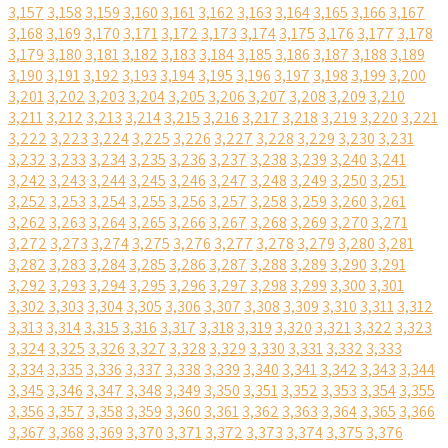
3,157
3,158
3,159
3,160
3,161
3,162
3,163
3,164
3,165
3,166
3,167
3,168
3,169
3,170
3,171
3,172
3,173
3,174
3,175
3,176
3,177
3,178
3,179
3,180
3,181
3,182
3,183
3,184
3,185
3,186
3,187
3,188
3,189
3,190
3,191
3,192
3,193
3,194
3,195
3,196
3,197
3,198
3,199
3,200
3,201
3,202
3,203
3,204
3,205
3,206
3,207
3,208
3,209
3,210
3,211
3,212
3,213
3,214
3,215
3,216
3,217
3,218
3,219
3,220
3,221
3,222
3,223
3,224
3,225
3,226
3,227
3,228
3,229
3,230
3,231
3,232
3,233
3,234
3,235
3,236
3,237
3,238
3,239
3,240
3,241
3,242
3,243
3,244
3,245
3,246
3,247
3,248
3,249
3,250
3,251
3,252
3,253
3,254
3,255
3,256
3,257
3,258
3,259
3,260
3,261
3,262
3,263
3,264
3,265
3,266
3,267
3,268
3,269
3,270
3,271
3,272
3,273
3,274
3,275
3,276
3,277
3,278
3,279
3,280
3,281
3,282
3,283
3,284
3,285
3,286
3,287
3,288
3,289
3,290
3,291
3,292
3,293
3,294
3,295
3,296
3,297
3,298
3,299
3,300
3,301
3,302
3,303
3,304
3,305
3,306
3,307
3,308
3,309
3,310
3,311
3,312
3,313
3,314
3,315
3,316
3,317
3,318
3,319
3,320
3,321
3,322
3,323
3,324
3,325
3,326
3,327
3,328
3,329
3,330
3,331
3,332
3,333
3,334
3,335
3,336
3,337
3,338
3,339
3,340
3,341
3,342
3,343
3,344
3,345
3,346
3,347
3,348
3,349
3,350
3,351
3,352
3,353
3,354
3,355
3,356
3,357
3,358
3,359
3,360
3,361
3,362
3,363
3,364
3,365
3,366
3,367
3,368
3,369
3,370
3,371
3,372
3,373
3,374
3,375
3,376