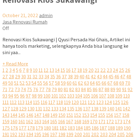
October 21, 2022
admin
Jasa Renovasi Rumah
Off
Renovasi Kios Sukawangi | Qyusi Persada Hai Ghais, Artikel ini
hanya tools marketing, selengkapnya Anda bisa langsung ke
sini yaa...
+ Read More
1
2
3
4
5
6
7
8
9
10
11
12
13
14
15
16
17
18
19
20
21
22
23
24
25
26
27
28
29
30
31
32
33
34
35
36
37
38
39
40
41
42
43
44
45
46
47
48
49
50
51
52
53
54
55
56
57
58
59
60
61
62
63
64
65
66
67
68
69
70
71
72
73
74
75
76
77
78
79
80
81
82
83
84
85
86
87
88
89
90
91
92
93
94
95
96
97
98
99
100
101
102
103
104
105
106
107
108
109
110
111
112
113
114
115
116
117
118
119
120
121
122
123
124
125
126
127
128
129
130
131
132
133
134
135
136
137
138
139
140
141
142
143
144
145
146
147
148
149
150
151
152
153
154
155
156
157
158
159
160
161
162
163
164
165
166
167
168
169
170
171
172
173
174
175
176
177
178
179
180
181
182
183
184
185
186
187
188
189
190
191
192
193
194
195
196
197
198
199
200
201
202
203
204
205
206