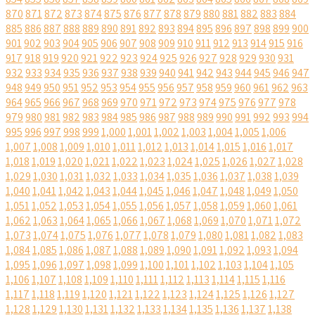
870
871
872
873
874
875
876
877
878
879
880
881
882
883
884
885
886
887
888
889
890
891
892
893
894
895
896
897
898
899
900
901
902
903
904
905
906
907
908
909
910
911
912
913
914
915
916
917
918
919
920
921
922
923
924
925
926
927
928
929
930
931
932
933
934
935
936
937
938
939
940
941
942
943
944
945
946
947
948
949
950
951
952
953
954
955
956
957
958
959
960
961
962
963
964
965
966
967
968
969
970
971
972
973
974
975
976
977
978
979
980
981
982
983
984
985
986
987
988
989
990
991
992
993
994
995
996
997
998
999
1,000
1,001
1,002
1,003
1,004
1,005
1,006
1,007
1,008
1,009
1,010
1,011
1,012
1,013
1,014
1,015
1,016
1,017
1,018
1,019
1,020
1,021
1,022
1,023
1,024
1,025
1,026
1,027
1,028
1,029
1,030
1,031
1,032
1,033
1,034
1,035
1,036
1,037
1,038
1,039
1,040
1,041
1,042
1,043
1,044
1,045
1,046
1,047
1,048
1,049
1,050
1,051
1,052
1,053
1,054
1,055
1,056
1,057
1,058
1,059
1,060
1,061
1,062
1,063
1,064
1,065
1,066
1,067
1,068
1,069
1,070
1,071
1,072
1,073
1,074
1,075
1,076
1,077
1,078
1,079
1,080
1,081
1,082
1,083
1,084
1,085
1,086
1,087
1,088
1,089
1,090
1,091
1,092
1,093
1,094
1,095
1,096
1,097
1,098
1,099
1,100
1,101
1,102
1,103
1,104
1,105
1,106
1,107
1,108
1,109
1,110
1,111
1,112
1,113
1,114
1,115
1,116
1,117
1,118
1,119
1,120
1,121
1,122
1,123
1,124
1,125
1,126
1,127
1,128
1,129
1,130
1,131
1,132
1,133
1,134
1,135
1,136
1,137
1,138