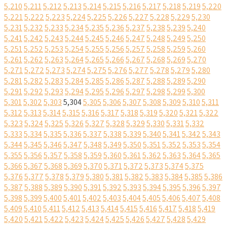
5,210
5,211
5,212
5,213
5,214
5,215
5,216
5,217
5,218
5,219
5,220
5,221
5,222
5,223
5,224
5,225
5,226
5,227
5,228
5,229
5,230
5,231
5,232
5,233
5,234
5,235
5,236
5,237
5,238
5,239
5,240
5,241
5,242
5,243
5,244
5,245
5,246
5,247
5,248
5,249
5,250
5,251
5,252
5,253
5,254
5,255
5,256
5,257
5,258
5,259
5,260
5,261
5,262
5,263
5,264
5,265
5,266
5,267
5,268
5,269
5,270
5,271
5,272
5,273
5,274
5,275
5,276
5,277
5,278
5,279
5,280
5,281
5,282
5,283
5,284
5,285
5,286
5,287
5,288
5,289
5,290
5,291
5,292
5,293
5,294
5,295
5,296
5,297
5,298
5,299
5,300
5,301
5,302
5,303
5,304
5,305
5,306
5,307
5,308
5,309
5,310
5,311
5,312
5,313
5,314
5,315
5,316
5,317
5,318
5,319
5,320
5,321
5,322
5,323
5,324
5,325
5,326
5,327
5,328
5,329
5,330
5,331
5,332
5,333
5,334
5,335
5,336
5,337
5,338
5,339
5,340
5,341
5,342
5,343
5,344
5,345
5,346
5,347
5,348
5,349
5,350
5,351
5,352
5,353
5,354
5,355
5,356
5,357
5,358
5,359
5,360
5,361
5,362
5,363
5,364
5,365
5,366
5,367
5,368
5,369
5,370
5,371
5,372
5,373
5,374
5,375
5,376
5,377
5,378
5,379
5,380
5,381
5,382
5,383
5,384
5,385
5,386
5,387
5,388
5,389
5,390
5,391
5,392
5,393
5,394
5,395
5,396
5,397
5,398
5,399
5,400
5,401
5,402
5,403
5,404
5,405
5,406
5,407
5,408
5,409
5,410
5,411
5,412
5,413
5,414
5,415
5,416
5,417
5,418
5,419
5,420
5,421
5,422
5,423
5,424
5,425
5,426
5,427
5,428
5,429