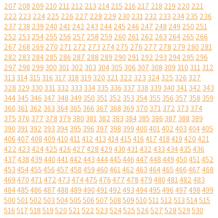
207
208
209
210
211
212
213
214
215
216
217
218
219
220
221
222
223
224
225
226
227
228
229
230
231
232
233
234
235
236
237
238
239
240
241
242
243
244
245
246
247
248
249
250
251
252
253
254
255
256
257
258
259
260
261
262
263
264
265
266
267
268
269
270
271
272
273
274
275
276
277
278
279
280
281
282
283
284
285
286
287
288
289
290
291
292
293
294
295
296
297
298
299
300
301
302
303
304
305
306
307
308
309
310
311
312
313
314
315
316
317
318
319
320
321
322
323
324
325
326
327
328
329
330
331
332
333
334
335
336
337
338
339
340
341
342
343
344
345
346
347
348
349
350
351
352
353
354
355
356
357
358
359
360
361
362
363
364
365
366
367
368
369
370
371
372
373
374
375
376
377
378
379
380
381
382
383
384
385
386
387
388
389
390
391
392
393
394
395
396
397
398
399
400
401
402
403
404
405
406
407
408
409
410
411
412
413
414
415
416
417
418
419
420
421
422
423
424
425
426
427
428
429
430
431
432
433
434
435
436
437
438
439
440
441
442
443
444
445
446
447
448
449
450
451
452
453
454
455
456
457
458
459
460
461
462
463
464
465
466
467
468
469
470
471
472
473
474
475
476
477
478
479
480
481
482
483
484
485
486
487
488
489
490
491
492
493
494
495
496
497
498
499
500
501
502
503
504
505
506
507
508
509
510
511
512
513
514
515
516
517
518
519
520
521
522
523
524
525
526
527
528
529
530