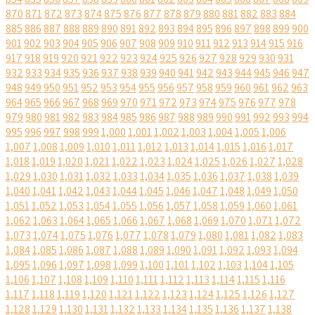
870
871
872
873
874
875
876
877
878
879
880
881
882
883
884
885
886
887
888
889
890
891
892
893
894
895
896
897
898
899
900
901
902
903
904
905
906
907
908
909
910
911
912
913
914
915
916
917
918
919
920
921
922
923
924
925
926
927
928
929
930
931
932
933
934
935
936
937
938
939
940
941
942
943
944
945
946
947
948
949
950
951
952
953
954
955
956
957
958
959
960
961
962
963
964
965
966
967
968
969
970
971
972
973
974
975
976
977
978
979
980
981
982
983
984
985
986
987
988
989
990
991
992
993
994
995
996
997
998
999
1,000
1,001
1,002
1,003
1,004
1,005
1,006
1,007
1,008
1,009
1,010
1,011
1,012
1,013
1,014
1,015
1,016
1,017
1,018
1,019
1,020
1,021
1,022
1,023
1,024
1,025
1,026
1,027
1,028
1,029
1,030
1,031
1,032
1,033
1,034
1,035
1,036
1,037
1,038
1,039
1,040
1,041
1,042
1,043
1,044
1,045
1,046
1,047
1,048
1,049
1,050
1,051
1,052
1,053
1,054
1,055
1,056
1,057
1,058
1,059
1,060
1,061
1,062
1,063
1,064
1,065
1,066
1,067
1,068
1,069
1,070
1,071
1,072
1,073
1,074
1,075
1,076
1,077
1,078
1,079
1,080
1,081
1,082
1,083
1,084
1,085
1,086
1,087
1,088
1,089
1,090
1,091
1,092
1,093
1,094
1,095
1,096
1,097
1,098
1,099
1,100
1,101
1,102
1,103
1,104
1,105
1,106
1,107
1,108
1,109
1,110
1,111
1,112
1,113
1,114
1,115
1,116
1,117
1,118
1,119
1,120
1,121
1,122
1,123
1,124
1,125
1,126
1,127
1,128
1,129
1,130
1,131
1,132
1,133
1,134
1,135
1,136
1,137
1,138