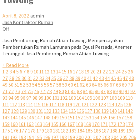
April 8, 2022
admin
Jasa Kontraktor Rumah
Off
Jasa Pemborong Rumah Abian Tuwung: Mempercayakan
Pembentukan Rumah Lamunan pada Qyusi Persada, Anemer
Terunggul Jasa Pemborong Rumah Abian Tuwung –...
+ Read More
1
2
3
4
5
6
7
8
9
10
11
12
13
14
15
16
17
18
19
20
21
22
23
24
25
26
27
28
29
30
31
32
33
34
35
36
37
38
39
40
41
42
43
44
45
46
47
48
49
50
51
52
53
54
55
56
57
58
59
60
61
62
63
64
65
66
67
68
69
70
71
72
73
74
75
76
77
78
79
80
81
82
83
84
85
86
87
88
89
90
91
92
93
94
95
96
97
98
99
100
101
102
103
104
105
106
107
108
109
110
111
112
113
114
115
116
117
118
119
120
121
122
123
124
125
126
127
128
129
130
131
132
133
134
135
136
137
138
139
140
141
142
143
144
145
146
147
148
149
150
151
152
153
154
155
156
157
158
159
160
161
162
163
164
165
166
167
168
169
170
171
172
173
174
175
176
177
178
179
180
181
182
183
184
185
186
187
188
189
190
191
192
193
194
195
196
197
198
199
200
201
202
203
204
205
206