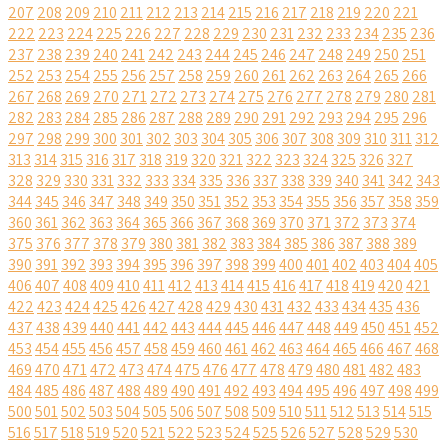
207
208
209
210
211
212
213
214
215
216
217
218
219
220
221
222
223
224
225
226
227
228
229
230
231
232
233
234
235
236
237
238
239
240
241
242
243
244
245
246
247
248
249
250
251
252
253
254
255
256
257
258
259
260
261
262
263
264
265
266
267
268
269
270
271
272
273
274
275
276
277
278
279
280
281
282
283
284
285
286
287
288
289
290
291
292
293
294
295
296
297
298
299
300
301
302
303
304
305
306
307
308
309
310
311
312
313
314
315
316
317
318
319
320
321
322
323
324
325
326
327
328
329
330
331
332
333
334
335
336
337
338
339
340
341
342
343
344
345
346
347
348
349
350
351
352
353
354
355
356
357
358
359
360
361
362
363
364
365
366
367
368
369
370
371
372
373
374
375
376
377
378
379
380
381
382
383
384
385
386
387
388
389
390
391
392
393
394
395
396
397
398
399
400
401
402
403
404
405
406
407
408
409
410
411
412
413
414
415
416
417
418
419
420
421
422
423
424
425
426
427
428
429
430
431
432
433
434
435
436
437
438
439
440
441
442
443
444
445
446
447
448
449
450
451
452
453
454
455
456
457
458
459
460
461
462
463
464
465
466
467
468
469
470
471
472
473
474
475
476
477
478
479
480
481
482
483
484
485
486
487
488
489
490
491
492
493
494
495
496
497
498
499
500
501
502
503
504
505
506
507
508
509
510
511
512
513
514
515
516
517
518
519
520
521
522
523
524
525
526
527
528
529
530