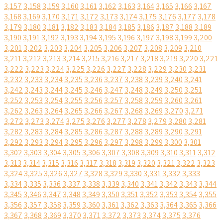
3,157
3,158
3,159
3,160
3,161
3,162
3,163
3,164
3,165
3,166
3,167
3,168
3,169
3,170
3,171
3,172
3,173
3,174
3,175
3,176
3,177
3,178
3,179
3,180
3,181
3,182
3,183
3,184
3,185
3,186
3,187
3,188
3,189
3,190
3,191
3,192
3,193
3,194
3,195
3,196
3,197
3,198
3,199
3,200
3,201
3,202
3,203
3,204
3,205
3,206
3,207
3,208
3,209
3,210
3,211
3,212
3,213
3,214
3,215
3,216
3,217
3,218
3,219
3,220
3,221
3,222
3,223
3,224
3,225
3,226
3,227
3,228
3,229
3,230
3,231
3,232
3,233
3,234
3,235
3,236
3,237
3,238
3,239
3,240
3,241
3,242
3,243
3,244
3,245
3,246
3,247
3,248
3,249
3,250
3,251
3,252
3,253
3,254
3,255
3,256
3,257
3,258
3,259
3,260
3,261
3,262
3,263
3,264
3,265
3,266
3,267
3,268
3,269
3,270
3,271
3,272
3,273
3,274
3,275
3,276
3,277
3,278
3,279
3,280
3,281
3,282
3,283
3,284
3,285
3,286
3,287
3,288
3,289
3,290
3,291
3,292
3,293
3,294
3,295
3,296
3,297
3,298
3,299
3,300
3,301
3,302
3,303
3,304
3,305
3,306
3,307
3,308
3,309
3,310
3,311
3,312
3,313
3,314
3,315
3,316
3,317
3,318
3,319
3,320
3,321
3,322
3,323
3,324
3,325
3,326
3,327
3,328
3,329
3,330
3,331
3,332
3,333
3,334
3,335
3,336
3,337
3,338
3,339
3,340
3,341
3,342
3,343
3,344
3,345
3,346
3,347
3,348
3,349
3,350
3,351
3,352
3,353
3,354
3,355
3,356
3,357
3,358
3,359
3,360
3,361
3,362
3,363
3,364
3,365
3,366
3,367
3,368
3,369
3,370
3,371
3,372
3,373
3,374
3,375
3,376