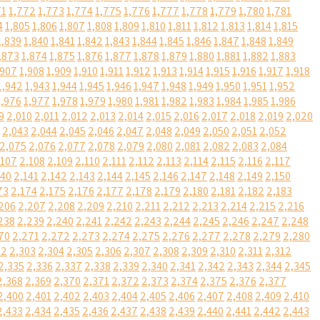
71
1,772
1,773
1,774
1,775
1,776
1,777
1,778
1,779
1,780
1,781
4
1,805
1,806
1,807
1,808
1,809
1,810
1,811
1,812
1,813
1,814
1,815
1,839
1,840
1,841
1,842
1,843
1,844
1,845
1,846
1,847
1,848
1,849
,873
1,874
1,875
1,876
1,877
1,878
1,879
1,880
1,881
1,882
1,883
,907
1,908
1,909
1,910
1,911
1,912
1,913
1,914
1,915
1,916
1,917
1,918
1,942
1,943
1,944
1,945
1,946
1,947
1,948
1,949
1,950
1,951
1,952
1,976
1,977
1,978
1,979
1,980
1,981
1,982
1,983
1,984
1,985
1,986
9
2,010
2,011
2,012
2,013
2,014
2,015
2,016
2,017
2,018
2,019
2,020
2,043
2,044
2,045
2,046
2,047
2,048
2,049
2,050
2,051
2,052
2,075
2,076
2,077
2,078
2,079
2,080
2,081
2,082
2,083
2,084
,107
2,108
2,109
2,110
2,111
2,112
2,113
2,114
2,115
2,116
2,117
140
2,141
2,142
2,143
2,144
2,145
2,146
2,147
2,148
2,149
2,150
73
2,174
2,175
2,176
2,177
2,178
2,179
2,180
2,181
2,182
2,183
206
2,207
2,208
2,209
2,210
2,211
2,212
2,213
2,214
2,215
2,216
238
2,239
2,240
2,241
2,242
2,243
2,244
2,245
2,246
2,247
2,248
70
2,271
2,272
2,273
2,274
2,275
2,276
2,277
2,278
2,279
2,280
02
2,303
2,304
2,305
2,306
2,307
2,308
2,309
2,310
2,311
2,312
2,335
2,336
2,337
2,338
2,339
2,340
2,341
2,342
2,343
2,344
2,345
2,368
2,369
2,370
2,371
2,372
2,373
2,374
2,375
2,376
2,377
2,400
2,401
2,402
2,403
2,404
2,405
2,406
2,407
2,408
2,409
2,410
2,433
2,434
2,435
2,436
2,437
2,438
2,439
2,440
2,441
2,442
2,443