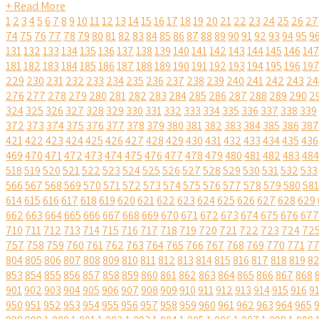
+ Read More
1
2
3
4
5
6
7
8
9
10
11
12
13
14
15
16
17
18
19
20
21
22
23
24
25
26
27
74
75
76
77
78
79
80
81
82
83
84
85
86
87
88
89
90
91
92
93
94
95
9
131
132
133
134
135
136
137
138
139
140
141
142
143
144
145
146
14
181
182
183
184
185
186
187
188
189
190
191
192
193
194
195
196
19
229
230
231
232
233
234
235
236
237
238
239
240
241
242
243
24
276
277
278
279
280
281
282
283
284
285
286
287
288
289
290
2
324
325
326
327
328
329
330
331
332
333
334
335
336
337
338
339
372
373
374
375
376
377
378
379
380
381
382
383
384
385
386
387
421
422
423
424
425
426
427
428
429
430
431
432
433
434
435
436
469
470
471
472
473
474
475
476
477
478
479
480
481
482
483
484
518
519
520
521
522
523
524
525
526
527
528
529
530
531
532
533
566
567
568
569
570
571
572
573
574
575
576
577
578
579
580
581
614
615
616
617
618
619
620
621
622
623
624
625
626
627
628
629
662
663
664
665
666
667
668
669
670
671
672
673
674
675
676
677
710
711
712
713
714
715
716
717
718
719
720
721
722
723
724
72
757
758
759
760
761
762
763
764
765
766
767
768
769
770
771
7
804
805
806
807
808
809
810
811
812
813
814
815
816
817
818
819
8
853
854
855
856
857
858
859
860
861
862
863
864
865
866
867
868
901
902
903
904
905
906
907
908
909
910
911
912
913
914
915
916
9
950
951
952
953
954
955
956
957
958
959
960
961
962
963
964
965