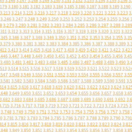
45
3,146
3,147
3,148
3,149
3,150
3,151
3,152
3,153
3,154
3,155
3,156
3
,179
3,180
3,181
3,182
3,183
3,184
3,185
3,186
3,187
3,188
3,189
3,190
3,213
3,214
3,215
3,216
3,217
3,218
3,219
3,220
3,221
3,222
3,223
3
3,246
3,247
3,248
3,249
3,250
3,251
3,252
3,253
3,254
3,255
3,256
8
3,279
3,280
3,281
3,282
3,283
3,284
3,285
3,286
3,287
3,288
3,28
,311
3,312
3,313
3,314
3,315
3,316
3,317
3,318
3,319
3,320
3,321
3,32
,345
3,346
3,347
3,348
3,349
3,350
3,351
3,352
3,353
3,354
3,355
3,3
3,379
3,380
3,381
3,382
3,383
3,384
3,385
3,386
3,387
3,388
3,389
3,
,412
3,413
3,414
3,415
3,416
3,417
3,418
3,419
3,420
3,421
3,422
3,42
,446
3,447
3,448
3,449
3,450
3,451
3,452
3,453
3,454
3,455
3,456
3,4
3,480
3,481
3,482
3,483
3,484
3,485
3,486
3,487
3,488
3,489
3,490
3,
,513
3,514
3,515
3,516
3,517
3,518
3,519
3,520
3,521
3,522
3,523
3,52
,547
3,548
3,549
3,550
3,551
3,552
3,553
3,554
3,555
3,556
3,557
3,5
3,581
3,582
3,583
3,584
3,585
3,586
3,587
3,588
3,589
3,590
3,591
3,
614
3,615
3,616
3,617
3,618
3,619
3,620
3,621
3,622
3,623
3,624
3,62
,648
3,649
3,650
3,651
3,652
3,653
3,654
3,655
3,656
3,657
3,658
3,6
3,682
3,683
3,684
3,685
3,686
3,687
3,688
3,689
3,690
3,691
3,692
3,
3,715
3,716
3,717
3,718
3,719
3,720
3,721
3,722
3,723
3,724
3,725
3
3,748
3,749
3,750
3,751
3,752
3,753
3,754
3,755
3,756
3,757
3,758
80
3,781
3,782
3,783
3,784
3,785
3,786
3,787
3,788
3,789
3,790
3,791
814
3,815
3,816
3,817
3,818
3,819
3,820
3,821
3,822
3,823
3,824
3,82
,848
3,849
3,850
3,851
3,852
3,853
3,854
3,855
3,856
3,857
3,858
3,8