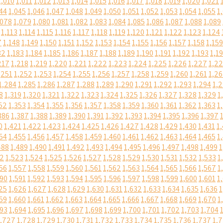
1,010
1,011
1,012
1,013
1,014
1,015
1,016
1,017
1,018
1,019
1,020
1,021
44
1,045
1,046
1,047
1,048
1,049
1,050
1,051
1,052
1,053
1,054
1,055
1
,078
1,079
1,080
1,081
1,082
1,083
1,084
1,085
1,086
1,087
1,088
1,089
1,113
1,114
1,115
1,116
1,117
1,118
1,119
1,120
1,121
1,122
1,123
1,124
7
1,148
1,149
1,150
1,151
1,152
1,153
1,154
1,155
1,156
1,157
1,158
1,159
82
1,183
1,184
1,185
1,186
1,187
1,188
1,189
1,190
1,191
1,192
1,193
1,1
217
1,218
1,219
1,220
1,221
1,222
1,223
1,224
1,225
1,226
1,227
1,2
,251
1,252
1,253
1,254
1,255
1,256
1,257
1,258
1,259
1,260
1,261
1,2
1,284
1,285
1,286
1,287
1,288
1,289
1,290
1,291
1,292
1,293
1,294
1,
8
1,319
1,320
1,321
1,322
1,323
1,324
1,325
1,326
1,327
1,328
1,329
1
52
1,353
1,354
1,355
1,356
1,357
1,358
1,359
1,360
1,361
1,362
1,363
1
386
1,387
1,388
1,389
1,390
1,391
1,392
1,393
1,394
1,395
1,396
1,397
0
1,421
1,422
1,423
1,424
1,425
1,426
1,427
1,428
1,429
1,430
1,431
1
54
1,455
1,456
1,457
1,458
1,459
1,460
1,461
1,462
1,463
1,464
1,465
1
488
1,489
1,490
1,491
1,492
1,493
1,494
1,495
1,496
1,497
1,498
1,499
1
22
1,523
1,524
1,525
1,526
1,527
1,528
1,529
1,530
1,531
1,532
1,533
1
56
1,557
1,558
1,559
1,560
1,561
1,562
1,563
1,564
1,565
1,566
1,567
1
590
1,591
1,592
1,593
1,594
1,595
1,596
1,597
1,598
1,599
1,600
1,601
1
25
1,626
1,627
1,628
1,629
1,630
1,631
1,632
1,633
1,634
1,635
1,636
1
59
1,660
1,661
1,662
1,663
1,664
1,665
1,666
1,667
1,668
1,669
1,670
1
693
1,694
1,695
1,696
1,697
1,698
1,699
1,700
1,701
1,702
1,703
1,704
1,727
1,728
1,729
1,730
1,731
1,732
1,733
1,734
1,735
1,736
1,737
1,