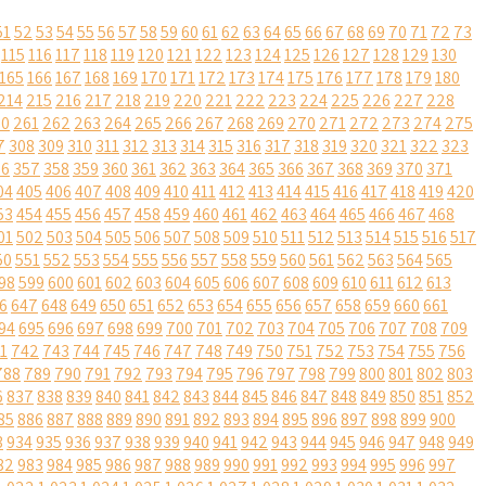
51
52
53
54
55
56
57
58
59
60
61
62
63
64
65
66
67
68
69
70
71
72
73
115
116
117
118
119
120
121
122
123
124
125
126
127
128
129
130
165
166
167
168
169
170
171
172
173
174
175
176
177
178
179
180
214
215
216
217
218
219
220
221
222
223
224
225
226
227
228
60
261
262
263
264
265
266
267
268
269
270
271
272
273
274
275
7
308
309
310
311
312
313
314
315
316
317
318
319
320
321
322
323
56
357
358
359
360
361
362
363
364
365
366
367
368
369
370
371
04
405
406
407
408
409
410
411
412
413
414
415
416
417
418
419
420
53
454
455
456
457
458
459
460
461
462
463
464
465
466
467
468
01
502
503
504
505
506
507
508
509
510
511
512
513
514
515
516
517
50
551
552
553
554
555
556
557
558
559
560
561
562
563
564
565
98
599
600
601
602
603
604
605
606
607
608
609
610
611
612
613
6
647
648
649
650
651
652
653
654
655
656
657
658
659
660
661
94
695
696
697
698
699
700
701
702
703
704
705
706
707
708
709
1
742
743
744
745
746
747
748
749
750
751
752
753
754
755
756
788
789
790
791
792
793
794
795
796
797
798
799
800
801
802
803
6
837
838
839
840
841
842
843
844
845
846
847
848
849
850
851
852
85
886
887
888
889
890
891
892
893
894
895
896
897
898
899
900
3
934
935
936
937
938
939
940
941
942
943
944
945
946
947
948
949
82
983
984
985
986
987
988
989
990
991
992
993
994
995
996
997