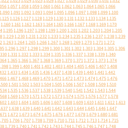
1,022
1,023
1,024
1,025
1,026
1,027
1,028
1,029
1,030
1,031
1,032
,056
1,057
1,058
1,059
1,060
1,061
1,062
1,063
1,064
1,065
1,066
1,090
1,091
1,092
1,093
1,094
1,095
1,096
1,097
1,098
1,099
1,100
1,125
1,126
1,127
1,128
1,129
1,130
1,131
1,132
1,133
1,134
1,135
1,160
1,161
1,162
1,163
1,164
1,165
1,166
1,167
1,168
1,169
1,170
94
1,195
1,196
1,197
1,198
1,199
1,200
1,201
1,202
1,203
1,204
1,205
28
1,229
1,230
1,231
1,232
1,233
1,234
1,235
1,236
1,237
1,238
1,239
62
1,263
1,264
1,265
1,266
1,267
1,268
1,269
1,270
1,271
1,272
295
1,296
1,297
1,298
1,299
1,300
1,301
1,302
1,303
1,304
1,305
1,306
,330
1,331
1,332
1,333
1,334
1,335
1,336
1,337
1,338
1,339
1,340
,364
1,365
1,366
1,367
1,368
1,369
1,370
1,371
1,372
1,373
1,374
1,398
1,399
1,400
1,401
1,402
1,403
1,404
1,405
1,406
1,407
1,408
,432
1,433
1,434
1,435
1,436
1,437
1,438
1,439
1,440
1,441
1,442
,466
1,467
1,468
1,469
1,470
1,471
1,472
1,473
1,474
1,475
1,476
,500
1,501
1,502
1,503
1,504
1,505
1,506
1,507
1,508
1,509
1,510
,534
1,535
1,536
1,537
1,538
1,539
1,540
1,541
1,542
1,543
1,544
,568
1,569
1,570
1,571
1,572
1,573
1,574
1,575
1,576
1,577
1,578
,602
1,603
1,604
1,605
1,606
1,607
1,608
1,609
1,610
1,611
1,612
1,613
,637
1,638
1,639
1,640
1,641
1,642
1,643
1,644
1,645
1,646
1,647
,671
1,672
1,673
1,674
1,675
1,676
1,677
1,678
1,679
1,680
1,681
1,705
1,706
1,707
1,708
1,709
1,710
1,711
1,712
1,713
1,714
1,715
738
1,739
1,740
1,741
1,742
1,743
1,744
1,745
1,746
1,747
1,748