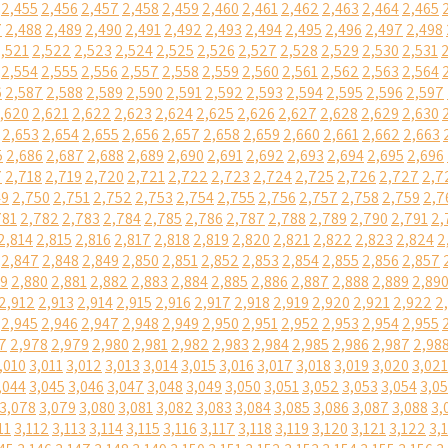
2,455
2,456
2,457
2,458
2,459
2,460
2,461
2,462
2,463
2,464
2,465
7
2,488
2,489
2,490
2,491
2,492
2,493
2,494
2,495
2,496
2,497
2,498
,521
2,522
2,523
2,524
2,525
2,526
2,527
2,528
2,529
2,530
2,531
2,554
2,555
2,556
2,557
2,558
2,559
2,560
2,561
2,562
2,563
2,564
6
2,587
2,588
2,589
2,590
2,591
2,592
2,593
2,594
2,595
2,596
2,597
,620
2,621
2,622
2,623
2,624
2,625
2,626
2,627
2,628
2,629
2,630
2,653
2,654
2,655
2,656
2,657
2,658
2,659
2,660
2,661
2,662
2,663
5
2,686
2,687
2,688
2,689
2,690
2,691
2,692
2,693
2,694
2,695
2,696
7
2,718
2,719
2,720
2,721
2,722
2,723
2,724
2,725
2,726
2,727
2,7
49
2,750
2,751
2,752
2,753
2,754
2,755
2,756
2,757
2,758
2,759
2,7
781
2,782
2,783
2,784
2,785
2,786
2,787
2,788
2,789
2,790
2,791
2,
2,814
2,815
2,816
2,817
2,818
2,819
2,820
2,821
2,822
2,823
2,824
2
2,847
2,848
2,849
2,850
2,851
2,852
2,853
2,854
2,855
2,856
2,857
79
2,880
2,881
2,882
2,883
2,884
2,885
2,886
2,887
2,888
2,889
2,89
2,912
2,913
2,914
2,915
2,916
2,917
2,918
2,919
2,920
2,921
2,922
2
2,945
2,946
2,947
2,948
2,949
2,950
2,951
2,952
2,953
2,954
2,955
7
2,978
2,979
2,980
2,981
2,982
2,983
2,984
2,985
2,986
2,987
2,98
,010
3,011
3,012
3,013
3,014
3,015
3,016
3,017
3,018
3,019
3,020
3,021
,044
3,045
3,046
3,047
3,048
3,049
3,050
3,051
3,052
3,053
3,054
3,0
3,078
3,079
3,080
3,081
3,082
3,083
3,084
3,085
3,086
3,087
3,088
3,
11
3,112
3,113
3,114
3,115
3,116
3,117
3,118
3,119
3,120
3,121
3,122
3,