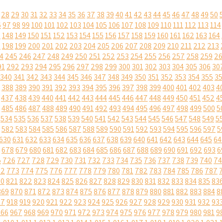
28
29
30
31
32
33
34
35
36
37
38
39
40
41
42
43
44
45
46
47
48
49
50
6
97
98
99
100
101
102
103
104
105
106
107
108
109
110
111
112
113
114
7
148
149
150
151
152
153
154
155
156
157
158
159
160
161
162
163
164
7
198
199
200
201
202
203
204
205
206
207
208
209
210
211
212
213
4
245
246
247
248
249
250
251
252
253
254
255
256
257
258
259
2
91
292
293
294
295
296
297
298
299
300
301
302
303
304
305
306
30
340
341
342
343
344
345
346
347
348
349
350
351
352
353
354
355
3
388
389
390
391
392
393
394
395
396
397
398
399
400
401
402
403
4
437
438
439
440
441
442
443
444
445
446
447
448
449
450
451
452
4
485
486
487
488
489
490
491
492
493
494
495
496
497
498
499
500
5
534
535
536
537
538
539
540
541
542
543
544
545
546
547
548
549
5
582
583
584
585
586
587
588
589
590
591
592
593
594
595
596
597
5
630
631
632
633
634
635
636
637
638
639
640
641
642
643
644
645
64
678
679
680
681
682
683
684
685
686
687
688
689
690
691
692
693
6
5
726
727
728
729
730
731
732
733
734
735
736
737
738
739
740
74
72
773
774
775
776
777
778
779
780
781
782
783
784
785
786
787
20
821
822
823
824
825
826
827
828
829
830
831
832
833
834
835
83
869
870
871
872
873
874
875
876
877
878
879
880
881
882
883
884
8
17
918
919
920
921
922
923
924
925
926
927
928
929
930
931
932
93
966
967
968
969
970
971
972
973
974
975
976
977
978
979
980
981
9