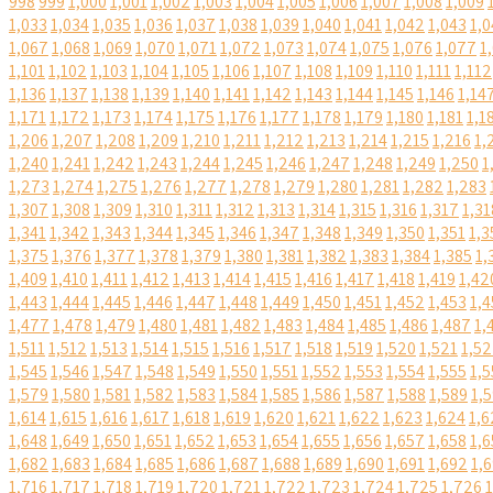
998
999
1,000
1,001
1,002
1,003
1,004
1,005
1,006
1,007
1,008
1,009
1,033
1,034
1,035
1,036
1,037
1,038
1,039
1,040
1,041
1,042
1,043
1,0
1,067
1,068
1,069
1,070
1,071
1,072
1,073
1,074
1,075
1,076
1,077
1
1,101
1,102
1,103
1,104
1,105
1,106
1,107
1,108
1,109
1,110
1,111
1,112
1,136
1,137
1,138
1,139
1,140
1,141
1,142
1,143
1,144
1,145
1,146
1,14
1,171
1,172
1,173
1,174
1,175
1,176
1,177
1,178
1,179
1,180
1,181
1,1
1,206
1,207
1,208
1,209
1,210
1,211
1,212
1,213
1,214
1,215
1,216
1,
1,240
1,241
1,242
1,243
1,244
1,245
1,246
1,247
1,248
1,249
1,250
1
1,273
1,274
1,275
1,276
1,277
1,278
1,279
1,280
1,281
1,282
1,283
1,307
1,308
1,309
1,310
1,311
1,312
1,313
1,314
1,315
1,316
1,317
1,31
1,341
1,342
1,343
1,344
1,345
1,346
1,347
1,348
1,349
1,350
1,351
1,3
1,375
1,376
1,377
1,378
1,379
1,380
1,381
1,382
1,383
1,384
1,385
1,
1,409
1,410
1,411
1,412
1,413
1,414
1,415
1,416
1,417
1,418
1,419
1,42
1,443
1,444
1,445
1,446
1,447
1,448
1,449
1,450
1,451
1,452
1,453
1,4
1,477
1,478
1,479
1,480
1,481
1,482
1,483
1,484
1,485
1,486
1,487
1,
1,511
1,512
1,513
1,514
1,515
1,516
1,517
1,518
1,519
1,520
1,521
1,5
1,545
1,546
1,547
1,548
1,549
1,550
1,551
1,552
1,553
1,554
1,555
1,5
1,579
1,580
1,581
1,582
1,583
1,584
1,585
1,586
1,587
1,588
1,589
1,
1,614
1,615
1,616
1,617
1,618
1,619
1,620
1,621
1,622
1,623
1,624
1,6
1,648
1,649
1,650
1,651
1,652
1,653
1,654
1,655
1,656
1,657
1,658
1,6
1,682
1,683
1,684
1,685
1,686
1,687
1,688
1,689
1,690
1,691
1,692
1,
1,716
1,717
1,718
1,719
1,720
1,721
1,722
1,723
1,724
1,725
1,726