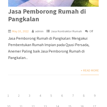
Jasa Pemborong Rumah di
Pangkalan
May 10, 2022
admin
Jasa Kontraktor Rumah
Off
Jasa Pemborong Rumah di Pangkalan: Mengakui
Pembentukan Rumah Impian pada Qyusi Persada,
Anemer Paling baik Jasa Pemborong Rumah di
Pangkalan...
+ READ MORE
1
2
3
4
5
6
7
8
9
10
11
12
13
14
15
16
17