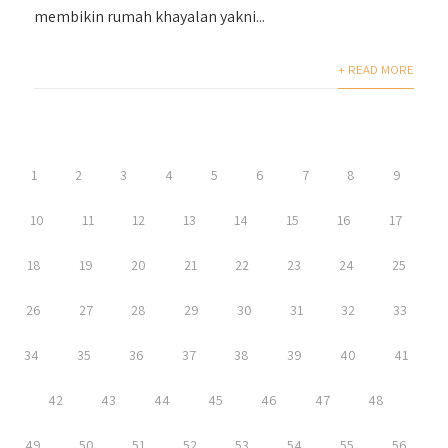
membikin rumah khayalan yakni...
+ READ MORE
1
2
3
4
5
6
7
8
9
10
11
12
13
14
15
16
17
18
19
20
21
22
23
24
25
26
27
28
29
30
31
32
33
34
35
36
37
38
39
40
41
42
43
44
45
46
47
48
49
50
51
52
53
54
55
56