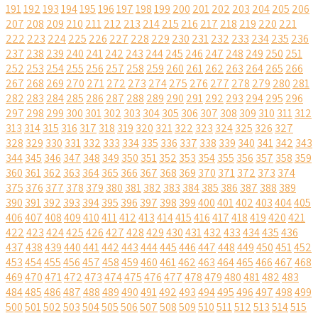
191
192
193
194
195
196
197
198
199
200
201
202
203
204
205
206
207
208
209
210
211
212
213
214
215
216
217
218
219
220
221
222
223
224
225
226
227
228
229
230
231
232
233
234
235
236
237
238
239
240
241
242
243
244
245
246
247
248
249
250
251
252
253
254
255
256
257
258
259
260
261
262
263
264
265
266
267
268
269
270
271
272
273
274
275
276
277
278
279
280
281
282
283
284
285
286
287
288
289
290
291
292
293
294
295
296
297
298
299
300
301
302
303
304
305
306
307
308
309
310
311
312
313
314
315
316
317
318
319
320
321
322
323
324
325
326
327
328
329
330
331
332
333
334
335
336
337
338
339
340
341
342
343
344
345
346
347
348
349
350
351
352
353
354
355
356
357
358
359
360
361
362
363
364
365
366
367
368
369
370
371
372
373
374
375
376
377
378
379
380
381
382
383
384
385
386
387
388
389
390
391
392
393
394
395
396
397
398
399
400
401
402
403
404
405
406
407
408
409
410
411
412
413
414
415
416
417
418
419
420
421
422
423
424
425
426
427
428
429
430
431
432
433
434
435
436
437
438
439
440
441
442
443
444
445
446
447
448
449
450
451
452
453
454
455
456
457
458
459
460
461
462
463
464
465
466
467
468
469
470
471
472
473
474
475
476
477
478
479
480
481
482
483
484
485
486
487
488
489
490
491
492
493
494
495
496
497
498
499
500
501
502
503
504
505
506
507
508
509
510
511
512
513
514
515