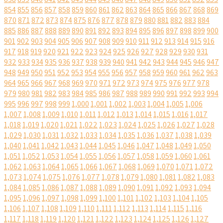
854
855
856
857
858
859
860
861
862
863
864
865
866
867
868
869
870
871
872
873
874
875
876
877
878
879
880
881
882
883
884
885
886
887
888
889
890
891
892
893
894
895
896
897
898
899
900
901
902
903
904
905
906
907
908
909
910
911
912
913
914
915
916
917
918
919
920
921
922
923
924
925
926
927
928
929
930
931
932
933
934
935
936
937
938
939
940
941
942
943
944
945
946
947
948
949
950
951
952
953
954
955
956
957
958
959
960
961
962
963
964
965
966
967
968
969
970
971
972
973
974
975
976
977
978
979
980
981
982
983
984
985
986
987
988
989
990
991
992
993
994
995
996
997
998
999
1,000
1,001
1,002
1,003
1,004
1,005
1,006
1,007
1,008
1,009
1,010
1,011
1,012
1,013
1,014
1,015
1,016
1,017
1,018
1,019
1,020
1,021
1,022
1,023
1,024
1,025
1,026
1,027
1,028
1,029
1,030
1,031
1,032
1,033
1,034
1,035
1,036
1,037
1,038
1,039
1,040
1,041
1,042
1,043
1,044
1,045
1,046
1,047
1,048
1,049
1,050
1,051
1,052
1,053
1,054
1,055
1,056
1,057
1,058
1,059
1,060
1,061
1,062
1,063
1,064
1,065
1,066
1,067
1,068
1,069
1,070
1,071
1,072
1,073
1,074
1,075
1,076
1,077
1,078
1,079
1,080
1,081
1,082
1,083
1,084
1,085
1,086
1,087
1,088
1,089
1,090
1,091
1,092
1,093
1,094
1,095
1,096
1,097
1,098
1,099
1,100
1,101
1,102
1,103
1,104
1,105
1,106
1,107
1,108
1,109
1,110
1,111
1,112
1,113
1,114
1,115
1,116
1,117
1,118
1,119
1,120
1,121
1,122
1,123
1,124
1,125
1,126
1,127