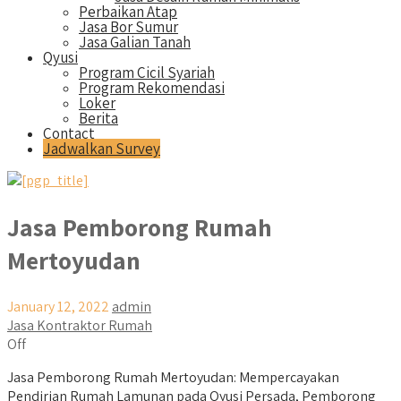
Perbaikan Atap
Jasa Bor Sumur
Jasa Galian Tanah
Qyusi
Program Cicil Syariah
Program Rekomendasi
Loker
Berita
Contact
Jadwalkan Survey
Jasa Pemborong Rumah
Mertoyudan
January 12, 2022
admin
Jasa Kontraktor Rumah
Off
Jasa Pemborong Rumah Mertoyudan: Mempercayakan
Pendirian Rumah Lamunan pada Qyusi Persada, Pemborong