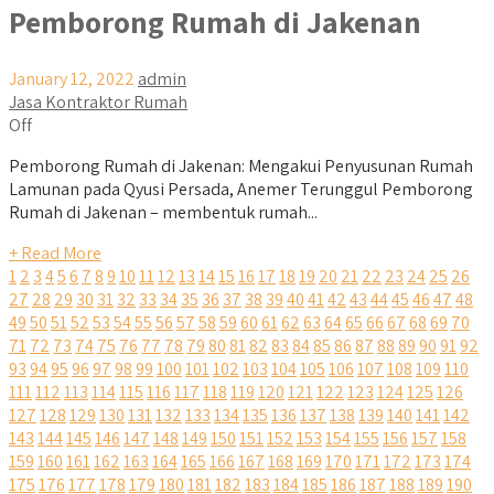
Pemborong Rumah di Jakenan
January 12, 2022
admin
Jasa Kontraktor Rumah
Off
Pemborong Rumah di Jakenan: Mengakui Penyusunan Rumah
Lamunan pada Qyusi Persada, Anemer Terunggul Pemborong
Rumah di Jakenan – membentuk rumah...
+ Read More
1
2
3
4
5
6
7
8
9
10
11
12
13
14
15
16
17
18
19
20
21
22
23
24
25
26
27
28
29
30
31
32
33
34
35
36
37
38
39
40
41
42
43
44
45
46
47
48
49
50
51
52
53
54
55
56
57
58
59
60
61
62
63
64
65
66
67
68
69
70
71
72
73
74
75
76
77
78
79
80
81
82
83
84
85
86
87
88
89
90
91
92
93
94
95
96
97
98
99
100
101
102
103
104
105
106
107
108
109
110
111
112
113
114
115
116
117
118
119
120
121
122
123
124
125
126
127
128
129
130
131
132
133
134
135
136
137
138
139
140
141
142
143
144
145
146
147
148
149
150
151
152
153
154
155
156
157
158
159
160
161
162
163
164
165
166
167
168
169
170
171
172
173
174
175
176
177
178
179
180
181
182
183
184
185
186
187
188
189
190