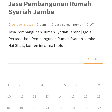
Jasa Pembangunan Rumah
Syariah Jambe
October 5, 2022
admin
Jasa Bangun Rumah
Off
Jasa Pembangunan Rumah Syariah Jambe | Qyusi
Persada Jasa Pembangunan Rumah Syariah Jambe –
Hai Ghais, konten ini cuma tools...
+ READ MORE
1
2
3
4
5
6
7
8
9
10
11
12
13
14
15
16
17
18
19
20
21
22
23
24
25