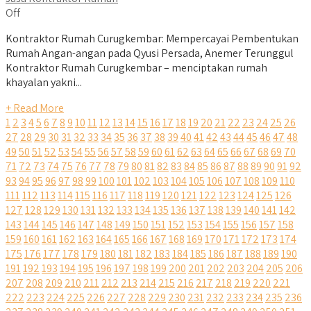
Off
Kontraktor Rumah Curugkembar: Mempercayai Pembentukan
Rumah Angan-angan pada Qyusi Persada, Anemer Terunggul
Kontraktor Rumah Curugkembar – menciptakan rumah
khayalan yakni...
+ Read More
1
2
3
4
5
6
7
8
9
10
11
12
13
14
15
16
17
18
19
20
21
22
23
24
25
26
27
28
29
30
31
32
33
34
35
36
37
38
39
40
41
42
43
44
45
46
47
48
49
50
51
52
53
54
55
56
57
58
59
60
61
62
63
64
65
66
67
68
69
70
71
72
73
74
75
76
77
78
79
80
81
82
83
84
85
86
87
88
89
90
91
92
93
94
95
96
97
98
99
100
101
102
103
104
105
106
107
108
109
110
111
112
113
114
115
116
117
118
119
120
121
122
123
124
125
126
127
128
129
130
131
132
133
134
135
136
137
138
139
140
141
142
143
144
145
146
147
148
149
150
151
152
153
154
155
156
157
158
159
160
161
162
163
164
165
166
167
168
169
170
171
172
173
174
175
176
177
178
179
180
181
182
183
184
185
186
187
188
189
190
191
192
193
194
195
196
197
198
199
200
201
202
203
204
205
206
207
208
209
210
211
212
213
214
215
216
217
218
219
220
221
222
223
224
225
226
227
228
229
230
231
232
233
234
235
236