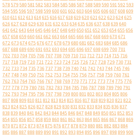
578
579
580
581
582
583
584
585
586
587
588
589
590
591
592
593
594
595
596
597
598
599
600
601
602
603
604
605
606
607
608
609
610
611
612
613
614
615
616
617
618
619
620
621
622
623
624
625
626
627
628
629
630
631
632
633
634
635
636
637
638
639
640
641
642
643
644
645
646
647
648
649
650
651
652
653
654
655
656
657
658
659
660
661
662
663
664
665
666
667
668
669
670
671
672
673
674
675
676
677
678
679
680
681
682
683
684
685
686
687
688
689
690
691
692
693
694
695
696
697
698
699
700
701
702
703
704
705
706
707
708
709
710
711
712
713
714
715
716
717
718
719
720
721
722
723
724
725
726
727
728
729
730
731
732
733
734
735
736
737
738
739
740
741
742
743
744
745
746
747
748
749
750
751
752
753
754
755
756
757
758
759
760
761
762
763
764
765
766
767
768
769
770
771
772
773
774
775
776
777
778
779
780
781
782
783
784
785
786
787
788
789
790
791
792
793
794
795
796
797
798
799
800
801
802
803
804
805
806
807
808
809
810
811
812
813
814
815
816
817
818
819
820
821
822
823
824
825
826
827
828
829
830
831
832
833
834
835
836
837
838
839
840
841
842
843
844
845
846
847
848
849
850
851
852
853
854
855
856
857
858
859
860
861
862
863
864
865
866
867
868
869
870
871
872
873
874
875
876
877
878
879
880
881
882
883
884
885
886
887
888
889
890
891
892
893
894
895
896
897
898
899
900