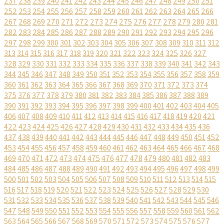
237
238
239
240
241
242
243
244
245
246
247
248
249
250
251
252
253
254
255
256
257
258
259
260
261
262
263
264
265
266
267
268
269
270
271
272
273
274
275
276
277
278
279
280
281
282
283
284
285
286
287
288
289
290
291
292
293
294
295
296
297
298
299
300
301
302
303
304
305
306
307
308
309
310
311
312
313
314
315
316
317
318
319
320
321
322
323
324
325
326
327
328
329
330
331
332
333
334
335
336
337
338
339
340
341
342
343
344
345
346
347
348
349
350
351
352
353
354
355
356
357
358
359
360
361
362
363
364
365
366
367
368
369
370
371
372
373
374
375
376
377
378
379
380
381
382
383
384
385
386
387
388
389
390
391
392
393
394
395
396
397
398
399
400
401
402
403
404
405
406
407
408
409
410
411
412
413
414
415
416
417
418
419
420
421
422
423
424
425
426
427
428
429
430
431
432
433
434
435
436
437
438
439
440
441
442
443
444
445
446
447
448
449
450
451
452
453
454
455
456
457
458
459
460
461
462
463
464
465
466
467
468
469
470
471
472
473
474
475
476
477
478
479
480
481
482
483
484
485
486
487
488
489
490
491
492
493
494
495
496
497
498
499
500
501
502
503
504
505
506
507
508
509
510
511
512
513
514
515
516
517
518
519
520
521
522
523
524
525
526
527
528
529
530
531
532
533
534
535
536
537
538
539
540
541
542
543
544
545
546
547
548
549
550
551
552
553
554
555
556
557
558
559
560
561
562
563
564
565
566
567
568
569
570
571
572
573
574
575
576
577