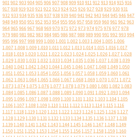
901
902
903
904
905
906
907
908
909
910
911
912
913
914
915
916
917
918
919
920
921
922
923
924
925
926
927
928
929
930
931
932
933
934
935
936
937
938
939
940
941
942
943
944
945
946
947
948
949
950
951
952
953
954
955
956
957
958
959
960
961
962
963
964
965
966
967
968
969
970
971
972
973
974
975
976
977
978
979
980
981
982
983
984
985
986
987
988
989
990
991
992
993
994
995
996
997
998
999
1,000
1,001
1,002
1,003
1,004
1,005
1,006
1,007
1,008
1,009
1,010
1,011
1,012
1,013
1,014
1,015
1,016
1,017
1,018
1,019
1,020
1,021
1,022
1,023
1,024
1,025
1,026
1,027
1,028
1,029
1,030
1,031
1,032
1,033
1,034
1,035
1,036
1,037
1,038
1,039
1,040
1,041
1,042
1,043
1,044
1,045
1,046
1,047
1,048
1,049
1,050
1,051
1,052
1,053
1,054
1,055
1,056
1,057
1,058
1,059
1,060
1,061
1,062
1,063
1,064
1,065
1,066
1,067
1,068
1,069
1,070
1,071
1,072
1,073
1,074
1,075
1,076
1,077
1,078
1,079
1,080
1,081
1,082
1,083
1,084
1,085
1,086
1,087
1,088
1,089
1,090
1,091
1,092
1,093
1,094
1,095
1,096
1,097
1,098
1,099
1,100
1,101
1,102
1,103
1,104
1,105
1,106
1,107
1,108
1,109
1,110
1,111
1,112
1,113
1,114
1,115
1,116
1,117
1,118
1,119
1,120
1,121
1,122
1,123
1,124
1,125
1,126
1,127
1,128
1,129
1,130
1,131
1,132
1,133
1,134
1,135
1,136
1,137
1,138
1,139
1,140
1,141
1,142
1,143
1,144
1,145
1,146
1,147
1,148
1,149
1,150
1,151
1,152
1,153
1,154
1,155
1,156
1,157
1,158
1,159
1,160