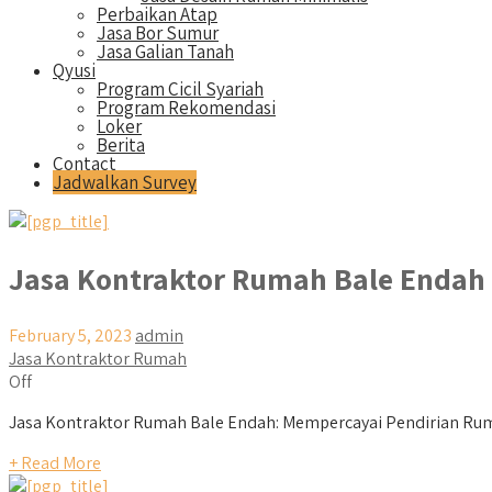
Perbaikan Atap
Jasa Bor Sumur
Jasa Galian Tanah
Qyusi
Program Cicil Syariah
Program Rekomendasi
Loker
Berita
Contact
Jadwalkan Survey
Jasa Kontraktor Rumah Bale Endah
February 5, 2023
admin
Jasa Kontraktor Rumah
Off
Jasa Kontraktor Rumah Bale Endah: Mempercayai Pendirian Rum
+ Read More