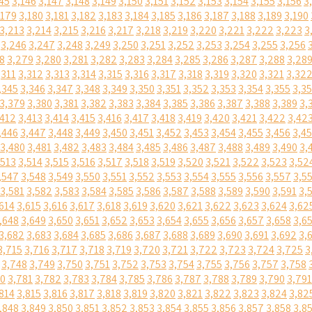
45
3,146
3,147
3,148
3,149
3,150
3,151
3,152
3,153
3,154
3,155
3,156
3
,179
3,180
3,181
3,182
3,183
3,184
3,185
3,186
3,187
3,188
3,189
3,190
3,213
3,214
3,215
3,216
3,217
3,218
3,219
3,220
3,221
3,222
3,223
3
3,246
3,247
3,248
3,249
3,250
3,251
3,252
3,253
3,254
3,255
3,256
8
3,279
3,280
3,281
3,282
3,283
3,284
3,285
3,286
3,287
3,288
3,28
,311
3,312
3,313
3,314
3,315
3,316
3,317
3,318
3,319
3,320
3,321
3,32
,345
3,346
3,347
3,348
3,349
3,350
3,351
3,352
3,353
3,354
3,355
3,3
3,379
3,380
3,381
3,382
3,383
3,384
3,385
3,386
3,387
3,388
3,389
3,
,412
3,413
3,414
3,415
3,416
3,417
3,418
3,419
3,420
3,421
3,422
3,42
,446
3,447
3,448
3,449
3,450
3,451
3,452
3,453
3,454
3,455
3,456
3,4
3,480
3,481
3,482
3,483
3,484
3,485
3,486
3,487
3,488
3,489
3,490
3,
,513
3,514
3,515
3,516
3,517
3,518
3,519
3,520
3,521
3,522
3,523
3,52
,547
3,548
3,549
3,550
3,551
3,552
3,553
3,554
3,555
3,556
3,557
3,5
3,581
3,582
3,583
3,584
3,585
3,586
3,587
3,588
3,589
3,590
3,591
3,
614
3,615
3,616
3,617
3,618
3,619
3,620
3,621
3,622
3,623
3,624
3,62
,648
3,649
3,650
3,651
3,652
3,653
3,654
3,655
3,656
3,657
3,658
3,6
3,682
3,683
3,684
3,685
3,686
3,687
3,688
3,689
3,690
3,691
3,692
3,
3,715
3,716
3,717
3,718
3,719
3,720
3,721
3,722
3,723
3,724
3,725
3
3,748
3,749
3,750
3,751
3,752
3,753
3,754
3,755
3,756
3,757
3,758
80
3,781
3,782
3,783
3,784
3,785
3,786
3,787
3,788
3,789
3,790
3,791
814
3,815
3,816
3,817
3,818
3,819
3,820
3,821
3,822
3,823
3,824
3,82
,848
3,849
3,850
3,851
3,852
3,853
3,854
3,855
3,856
3,857
3,858
3,8