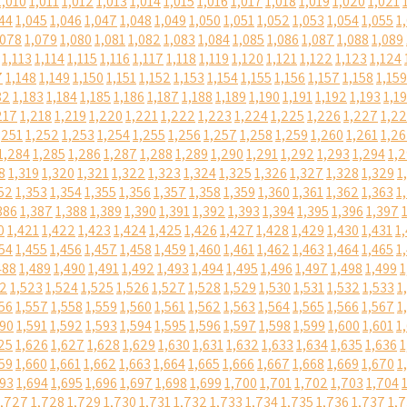
1,010
1,011
1,012
1,013
1,014
1,015
1,016
1,017
1,018
1,019
1,020
1,021
44
1,045
1,046
1,047
1,048
1,049
1,050
1,051
1,052
1,053
1,054
1,055
1
,078
1,079
1,080
1,081
1,082
1,083
1,084
1,085
1,086
1,087
1,088
1,089
1,113
1,114
1,115
1,116
1,117
1,118
1,119
1,120
1,121
1,122
1,123
1,124
7
1,148
1,149
1,150
1,151
1,152
1,153
1,154
1,155
1,156
1,157
1,158
1,159
82
1,183
1,184
1,185
1,186
1,187
1,188
1,189
1,190
1,191
1,192
1,193
1,1
217
1,218
1,219
1,220
1,221
1,222
1,223
1,224
1,225
1,226
1,227
1,2
,251
1,252
1,253
1,254
1,255
1,256
1,257
1,258
1,259
1,260
1,261
1,2
1,284
1,285
1,286
1,287
1,288
1,289
1,290
1,291
1,292
1,293
1,294
1,
8
1,319
1,320
1,321
1,322
1,323
1,324
1,325
1,326
1,327
1,328
1,329
1
52
1,353
1,354
1,355
1,356
1,357
1,358
1,359
1,360
1,361
1,362
1,363
1
386
1,387
1,388
1,389
1,390
1,391
1,392
1,393
1,394
1,395
1,396
1,397
0
1,421
1,422
1,423
1,424
1,425
1,426
1,427
1,428
1,429
1,430
1,431
1
54
1,455
1,456
1,457
1,458
1,459
1,460
1,461
1,462
1,463
1,464
1,465
1
488
1,489
1,490
1,491
1,492
1,493
1,494
1,495
1,496
1,497
1,498
1,499
1
22
1,523
1,524
1,525
1,526
1,527
1,528
1,529
1,530
1,531
1,532
1,533
1
56
1,557
1,558
1,559
1,560
1,561
1,562
1,563
1,564
1,565
1,566
1,567
1
590
1,591
1,592
1,593
1,594
1,595
1,596
1,597
1,598
1,599
1,600
1,601
1
25
1,626
1,627
1,628
1,629
1,630
1,631
1,632
1,633
1,634
1,635
1,636
1
59
1,660
1,661
1,662
1,663
1,664
1,665
1,666
1,667
1,668
1,669
1,670
1
693
1,694
1,695
1,696
1,697
1,698
1,699
1,700
1,701
1,702
1,703
1,704
1,727
1,728
1,729
1,730
1,731
1,732
1,733
1,734
1,735
1,736
1,737
1,