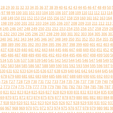
28
29
30
31
32
33
34
35
36
37
38
39
40
41
42
43
44
45
46
47
48
49
50
6
97
98
99
100
101
102
103
104
105
106
107
108
109
110
111
112
113
114
7
148
149
150
151
152
153
154
155
156
157
158
159
160
161
162
163
164
7
198
199
200
201
202
203
204
205
206
207
208
209
210
211
212
213
4
245
246
247
248
249
250
251
252
253
254
255
256
257
258
259
2
91
292
293
294
295
296
297
298
299
300
301
302
303
304
305
306
30
340
341
342
343
344
345
346
347
348
349
350
351
352
353
354
355
3
388
389
390
391
392
393
394
395
396
397
398
399
400
401
402
403
4
437
438
439
440
441
442
443
444
445
446
447
448
449
450
451
452
4
485
486
487
488
489
490
491
492
493
494
495
496
497
498
499
500
5
534
535
536
537
538
539
540
541
542
543
544
545
546
547
548
549
5
582
583
584
585
586
587
588
589
590
591
592
593
594
595
596
597
5
630
631
632
633
634
635
636
637
638
639
640
641
642
643
644
645
64
678
679
680
681
682
683
684
685
686
687
688
689
690
691
692
693
6
5
726
727
728
729
730
731
732
733
734
735
736
737
738
739
740
74
72
773
774
775
776
777
778
779
780
781
782
783
784
785
786
787
20
821
822
823
824
825
826
827
828
829
830
831
832
833
834
835
83
869
870
871
872
873
874
875
876
877
878
879
880
881
882
883
884
8
17
918
919
920
921
922
923
924
925
926
927
928
929
930
931
932
93
966
967
968
969
970
971
972
973
974
975
976
977
978
979
980
981
9