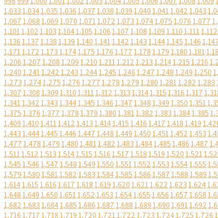
998
999
1,000
1,001
1,002
1,003
1,004
1,005
1,006
1,007
1,008
1,009
1,033
1,034
1,035
1,036
1,037
1,038
1,039
1,040
1,041
1,042
1,043
1,0
1,067
1,068
1,069
1,070
1,071
1,072
1,073
1,074
1,075
1,076
1,077
1
1,101
1,102
1,103
1,104
1,105
1,106
1,107
1,108
1,109
1,110
1,111
1,112
1,136
1,137
1,138
1,139
1,140
1,141
1,142
1,143
1,144
1,145
1,146
1,14
1,171
1,172
1,173
1,174
1,175
1,176
1,177
1,178
1,179
1,180
1,181
1,1
1,206
1,207
1,208
1,209
1,210
1,211
1,212
1,213
1,214
1,215
1,216
1,
1,240
1,241
1,242
1,243
1,244
1,245
1,246
1,247
1,248
1,249
1,250
1
1,273
1,274
1,275
1,276
1,277
1,278
1,279
1,280
1,281
1,282
1,283
1,307
1,308
1,309
1,310
1,311
1,312
1,313
1,314
1,315
1,316
1,317
1,31
1,341
1,342
1,343
1,344
1,345
1,346
1,347
1,348
1,349
1,350
1,351
1,3
1,375
1,376
1,377
1,378
1,379
1,380
1,381
1,382
1,383
1,384
1,385
1,
1,409
1,410
1,411
1,412
1,413
1,414
1,415
1,416
1,417
1,418
1,419
1,42
1,443
1,444
1,445
1,446
1,447
1,448
1,449
1,450
1,451
1,452
1,453
1,4
1,477
1,478
1,479
1,480
1,481
1,482
1,483
1,484
1,485
1,486
1,487
1,
1,511
1,512
1,513
1,514
1,515
1,516
1,517
1,518
1,519
1,520
1,521
1,5
1,545
1,546
1,547
1,548
1,549
1,550
1,551
1,552
1,553
1,554
1,555
1,5
1,579
1,580
1,581
1,582
1,583
1,584
1,585
1,586
1,587
1,588
1,589
1,
1,614
1,615
1,616
1,617
1,618
1,619
1,620
1,621
1,622
1,623
1,624
1,6
1,648
1,649
1,650
1,651
1,652
1,653
1,654
1,655
1,656
1,657
1,658
1,6
1,682
1,683
1,684
1,685
1,686
1,687
1,688
1,689
1,690
1,691
1,692
1,
1,716
1,717
1,718
1,719
1,720
1,721
1,722
1,723
1,724
1,725
1,726