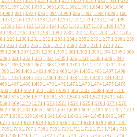
1,022
1,023
1,024
1,025
1,026
1,027
1,028
1,029
1,030
1,031
1,032
,056
1,057
1,058
1,059
1,060
1,061
1,062
1,063
1,064
1,065
1,066
1,090
1,091
1,092
1,093
1,094
1,095
1,096
1,097
1,098
1,099
1,100
1,125
1,126
1,127
1,128
1,129
1,130
1,131
1,132
1,133
1,134
1,135
1,160
1,161
1,162
1,163
1,164
1,165
1,166
1,167
1,168
1,169
1,170
94
1,195
1,196
1,197
1,198
1,199
1,200
1,201
1,202
1,203
1,204
1,205
28
1,229
1,230
1,231
1,232
1,233
1,234
1,235
1,236
1,237
1,238
1,239
62
1,263
1,264
1,265
1,266
1,267
1,268
1,269
1,270
1,271
1,272
295
1,296
1,297
1,298
1,299
1,300
1,301
1,302
1,303
1,304
1,305
1,306
,330
1,331
1,332
1,333
1,334
1,335
1,336
1,337
1,338
1,339
1,340
,364
1,365
1,366
1,367
1,368
1,369
1,370
1,371
1,372
1,373
1,374
1,398
1,399
1,400
1,401
1,402
1,403
1,404
1,405
1,406
1,407
1,408
,432
1,433
1,434
1,435
1,436
1,437
1,438
1,439
1,440
1,441
1,442
,466
1,467
1,468
1,469
1,470
1,471
1,472
1,473
1,474
1,475
1,476
,500
1,501
1,502
1,503
1,504
1,505
1,506
1,507
1,508
1,509
1,510
,534
1,535
1,536
1,537
1,538
1,539
1,540
1,541
1,542
1,543
1,544
,568
1,569
1,570
1,571
1,572
1,573
1,574
1,575
1,576
1,577
1,578
,602
1,603
1,604
1,605
1,606
1,607
1,608
1,609
1,610
1,611
1,612
1,613
,637
1,638
1,639
1,640
1,641
1,642
1,643
1,644
1,645
1,646
1,647
,671
1,672
1,673
1,674
1,675
1,676
1,677
1,678
1,679
1,680
1,681
1,705
1,706
1,707
1,708
1,709
1,710
1,711
1,712
1,713
1,714
1,715
738
1,739
1,740
1,741
1,742
1,743
1,744
1,745
1,746
1,747
1,748