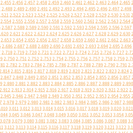
2,455
2,456
2,457
2,458
2,459
2,460
2,461
2,462
2,463
2,464
2,465
7
2,488
2,489
2,490
2,491
2,492
2,493
2,494
2,495
2,496
2,497
2,498
,521
2,522
2,523
2,524
2,525
2,526
2,527
2,528
2,529
2,530
2,531
2,554
2,555
2,556
2,557
2,558
2,559
2,560
2,561
2,562
2,563
2,564
6
2,587
2,588
2,589
2,590
2,591
2,592
2,593
2,594
2,595
2,596
2,597
,620
2,621
2,622
2,623
2,624
2,625
2,626
2,627
2,628
2,629
2,630
2,653
2,654
2,655
2,656
2,657
2,658
2,659
2,660
2,661
2,662
2,663
5
2,686
2,687
2,688
2,689
2,690
2,691
2,692
2,693
2,694
2,695
2,696
7
2,718
2,719
2,720
2,721
2,722
2,723
2,724
2,725
2,726
2,727
2,7
49
2,750
2,751
2,752
2,753
2,754
2,755
2,756
2,757
2,758
2,759
2,7
781
2,782
2,783
2,784
2,785
2,786
2,787
2,788
2,789
2,790
2,791
2,
2,814
2,815
2,816
2,817
2,818
2,819
2,820
2,821
2,822
2,823
2,824
2
2,847
2,848
2,849
2,850
2,851
2,852
2,853
2,854
2,855
2,856
2,857
79
2,880
2,881
2,882
2,883
2,884
2,885
2,886
2,887
2,888
2,889
2,89
2,912
2,913
2,914
2,915
2,916
2,917
2,918
2,919
2,920
2,921
2,922
2
2,945
2,946
2,947
2,948
2,949
2,950
2,951
2,952
2,953
2,954
2,955
7
2,978
2,979
2,980
2,981
2,982
2,983
2,984
2,985
2,986
2,987
2,98
,010
3,011
3,012
3,013
3,014
3,015
3,016
3,017
3,018
3,019
3,020
3,021
,044
3,045
3,046
3,047
3,048
3,049
3,050
3,051
3,052
3,053
3,054
3,0
3,078
3,079
3,080
3,081
3,082
3,083
3,084
3,085
3,086
3,087
3,088
3,
11
3,112
3,113
3,114
3,115
3,116
3,117
3,118
3,119
3,120
3,121
3,122
3,