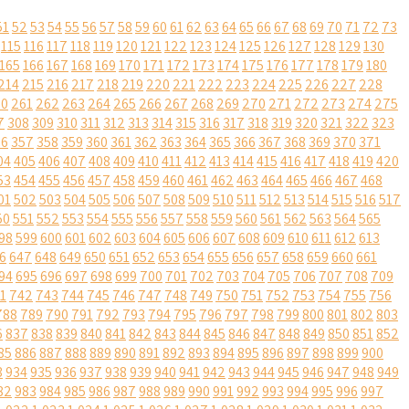
51
52
53
54
55
56
57
58
59
60
61
62
63
64
65
66
67
68
69
70
71
72
73
115
116
117
118
119
120
121
122
123
124
125
126
127
128
129
130
165
166
167
168
169
170
171
172
173
174
175
176
177
178
179
180
214
215
216
217
218
219
220
221
222
223
224
225
226
227
228
60
261
262
263
264
265
266
267
268
269
270
271
272
273
274
275
7
308
309
310
311
312
313
314
315
316
317
318
319
320
321
322
323
56
357
358
359
360
361
362
363
364
365
366
367
368
369
370
371
04
405
406
407
408
409
410
411
412
413
414
415
416
417
418
419
420
53
454
455
456
457
458
459
460
461
462
463
464
465
466
467
468
01
502
503
504
505
506
507
508
509
510
511
512
513
514
515
516
517
50
551
552
553
554
555
556
557
558
559
560
561
562
563
564
565
98
599
600
601
602
603
604
605
606
607
608
609
610
611
612
613
6
647
648
649
650
651
652
653
654
655
656
657
658
659
660
661
94
695
696
697
698
699
700
701
702
703
704
705
706
707
708
709
1
742
743
744
745
746
747
748
749
750
751
752
753
754
755
756
788
789
790
791
792
793
794
795
796
797
798
799
800
801
802
803
6
837
838
839
840
841
842
843
844
845
846
847
848
849
850
851
852
85
886
887
888
889
890
891
892
893
894
895
896
897
898
899
900
3
934
935
936
937
938
939
940
941
942
943
944
945
946
947
948
949
82
983
984
985
986
987
988
989
990
991
992
993
994
995
996
997