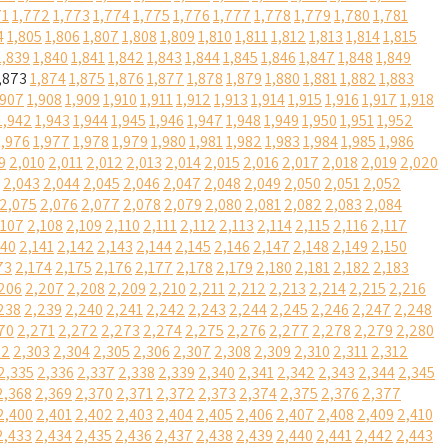
71
1,772
1,773
1,774
1,775
1,776
1,777
1,778
1,779
1,780
1,781
4
1,805
1,806
1,807
1,808
1,809
1,810
1,811
1,812
1,813
1,814
1,815
1,839
1,840
1,841
1,842
1,843
1,844
1,845
1,846
1,847
1,848
1,849
,873
1,874
1,875
1,876
1,877
1,878
1,879
1,880
1,881
1,882
1,883
,907
1,908
1,909
1,910
1,911
1,912
1,913
1,914
1,915
1,916
1,917
1,918
1,942
1,943
1,944
1,945
1,946
1,947
1,948
1,949
1,950
1,951
1,952
1,976
1,977
1,978
1,979
1,980
1,981
1,982
1,983
1,984
1,985
1,986
9
2,010
2,011
2,012
2,013
2,014
2,015
2,016
2,017
2,018
2,019
2,020
2,043
2,044
2,045
2,046
2,047
2,048
2,049
2,050
2,051
2,052
2,075
2,076
2,077
2,078
2,079
2,080
2,081
2,082
2,083
2,084
,107
2,108
2,109
2,110
2,111
2,112
2,113
2,114
2,115
2,116
2,117
140
2,141
2,142
2,143
2,144
2,145
2,146
2,147
2,148
2,149
2,150
73
2,174
2,175
2,176
2,177
2,178
2,179
2,180
2,181
2,182
2,183
206
2,207
2,208
2,209
2,210
2,211
2,212
2,213
2,214
2,215
2,216
238
2,239
2,240
2,241
2,242
2,243
2,244
2,245
2,246
2,247
2,248
70
2,271
2,272
2,273
2,274
2,275
2,276
2,277
2,278
2,279
2,280
02
2,303
2,304
2,305
2,306
2,307
2,308
2,309
2,310
2,311
2,312
2,335
2,336
2,337
2,338
2,339
2,340
2,341
2,342
2,343
2,344
2,345
2,368
2,369
2,370
2,371
2,372
2,373
2,374
2,375
2,376
2,377
2,400
2,401
2,402
2,403
2,404
2,405
2,406
2,407
2,408
2,409
2,410
2,433
2,434
2,435
2,436
2,437
2,438
2,439
2,440
2,441
2,442
2,443