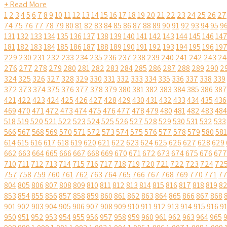
+ Read More
1
2
3
4
5
6
7
8
9
10
11
12
13
14
15
16
17
18
19
20
21
22
23
24
25
26
27
74
75
76
77
78
79
80
81
82
83
84
85
86
87
88
89
90
91
92
93
94
95
9
131
132
133
134
135
136
137
138
139
140
141
142
143
144
145
146
14
181
182
183
184
185
186
187
188
189
190
191
192
193
194
195
196
19
229
230
231
232
233
234
235
236
237
238
239
240
241
242
243
24
276
277
278
279
280
281
282
283
284
285
286
287
288
289
290
2
324
325
326
327
328
329
330
331
332
333
334
335
336
337
338
339
372
373
374
375
376
377
378
379
380
381
382
383
384
385
386
387
421
422
423
424
425
426
427
428
429
430
431
432
433
434
435
436
469
470
471
472
473
474
475
476
477
478
479
480
481
482
483
484
518
519
520
521
522
523
524
525
526
527
528
529
530
531
532
533
566
567
568
569
570
571
572
573
574
575
576
577
578
579
580
581
614
615
616
617
618
619
620
621
622
623
624
625
626
627
628
629
662
663
664
665
666
667
668
669
670
671
672
673
674
675
676
677
710
711
712
713
714
715
716
717
718
719
720
721
722
723
724
72
757
758
759
760
761
762
763
764
765
766
767
768
769
770
771
7
804
805
806
807
808
809
810
811
812
813
814
815
816
817
818
819
8
853
854
855
856
857
858
859
860
861
862
863
864
865
866
867
868
901
902
903
904
905
906
907
908
909
910
911
912
913
914
915
916
9
950
951
952
953
954
955
956
957
958
959
960
961
962
963
964
965