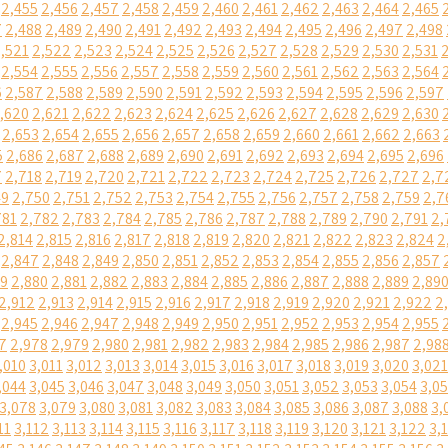
2,455
2,456
2,457
2,458
2,459
2,460
2,461
2,462
2,463
2,464
2,465
7
2,488
2,489
2,490
2,491
2,492
2,493
2,494
2,495
2,496
2,497
2,498
,521
2,522
2,523
2,524
2,525
2,526
2,527
2,528
2,529
2,530
2,531
2,554
2,555
2,556
2,557
2,558
2,559
2,560
2,561
2,562
2,563
2,564
6
2,587
2,588
2,589
2,590
2,591
2,592
2,593
2,594
2,595
2,596
2,597
,620
2,621
2,622
2,623
2,624
2,625
2,626
2,627
2,628
2,629
2,630
2,653
2,654
2,655
2,656
2,657
2,658
2,659
2,660
2,661
2,662
2,663
5
2,686
2,687
2,688
2,689
2,690
2,691
2,692
2,693
2,694
2,695
2,696
7
2,718
2,719
2,720
2,721
2,722
2,723
2,724
2,725
2,726
2,727
2,7
49
2,750
2,751
2,752
2,753
2,754
2,755
2,756
2,757
2,758
2,759
2,7
781
2,782
2,783
2,784
2,785
2,786
2,787
2,788
2,789
2,790
2,791
2,
2,814
2,815
2,816
2,817
2,818
2,819
2,820
2,821
2,822
2,823
2,824
2
2,847
2,848
2,849
2,850
2,851
2,852
2,853
2,854
2,855
2,856
2,857
79
2,880
2,881
2,882
2,883
2,884
2,885
2,886
2,887
2,888
2,889
2,89
2,912
2,913
2,914
2,915
2,916
2,917
2,918
2,919
2,920
2,921
2,922
2
2,945
2,946
2,947
2,948
2,949
2,950
2,951
2,952
2,953
2,954
2,955
7
2,978
2,979
2,980
2,981
2,982
2,983
2,984
2,985
2,986
2,987
2,98
,010
3,011
3,012
3,013
3,014
3,015
3,016
3,017
3,018
3,019
3,020
3,021
,044
3,045
3,046
3,047
3,048
3,049
3,050
3,051
3,052
3,053
3,054
3,0
3,078
3,079
3,080
3,081
3,082
3,083
3,084
3,085
3,086
3,087
3,088
3,
11
3,112
3,113
3,114
3,115
3,116
3,117
3,118
3,119
3,120
3,121
3,122
3,