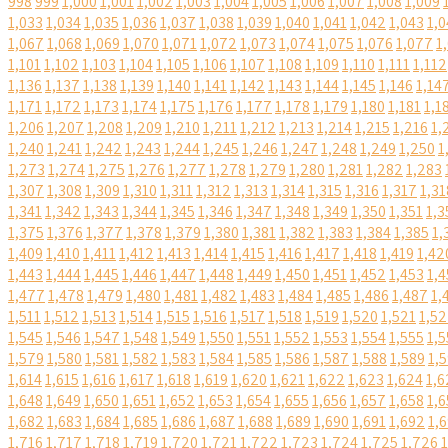
998
999
1,000
1,001
1,002
1,003
1,004
1,005
1,006
1,007
1,008
1,009
1,033
1,034
1,035
1,036
1,037
1,038
1,039
1,040
1,041
1,042
1,043
1,0
1,067
1,068
1,069
1,070
1,071
1,072
1,073
1,074
1,075
1,076
1,077
1
1,101
1,102
1,103
1,104
1,105
1,106
1,107
1,108
1,109
1,110
1,111
1,112
1,136
1,137
1,138
1,139
1,140
1,141
1,142
1,143
1,144
1,145
1,146
1,14
1,171
1,172
1,173
1,174
1,175
1,176
1,177
1,178
1,179
1,180
1,181
1,1
1,206
1,207
1,208
1,209
1,210
1,211
1,212
1,213
1,214
1,215
1,216
1,
1,240
1,241
1,242
1,243
1,244
1,245
1,246
1,247
1,248
1,249
1,250
1
1,273
1,274
1,275
1,276
1,277
1,278
1,279
1,280
1,281
1,282
1,283
1,307
1,308
1,309
1,310
1,311
1,312
1,313
1,314
1,315
1,316
1,317
1,31
1,341
1,342
1,343
1,344
1,345
1,346
1,347
1,348
1,349
1,350
1,351
1,3
1,375
1,376
1,377
1,378
1,379
1,380
1,381
1,382
1,383
1,384
1,385
1,
1,409
1,410
1,411
1,412
1,413
1,414
1,415
1,416
1,417
1,418
1,419
1,42
1,443
1,444
1,445
1,446
1,447
1,448
1,449
1,450
1,451
1,452
1,453
1,4
1,477
1,478
1,479
1,480
1,481
1,482
1,483
1,484
1,485
1,486
1,487
1,
1,511
1,512
1,513
1,514
1,515
1,516
1,517
1,518
1,519
1,520
1,521
1,5
1,545
1,546
1,547
1,548
1,549
1,550
1,551
1,552
1,553
1,554
1,555
1,5
1,579
1,580
1,581
1,582
1,583
1,584
1,585
1,586
1,587
1,588
1,589
1,
1,614
1,615
1,616
1,617
1,618
1,619
1,620
1,621
1,622
1,623
1,624
1,6
1,648
1,649
1,650
1,651
1,652
1,653
1,654
1,655
1,656
1,657
1,658
1,6
1,682
1,683
1,684
1,685
1,686
1,687
1,688
1,689
1,690
1,691
1,692
1,
1,716
1,717
1,718
1,719
1,720
1,721
1,722
1,723
1,724
1,725
1,726