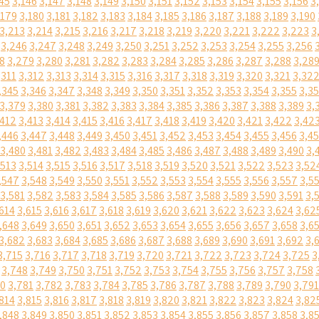
45
3,146
3,147
3,148
3,149
3,150
3,151
3,152
3,153
3,154
3,155
3,156
3
,179
3,180
3,181
3,182
3,183
3,184
3,185
3,186
3,187
3,188
3,189
3,190
3,213
3,214
3,215
3,216
3,217
3,218
3,219
3,220
3,221
3,222
3,223
3
3,246
3,247
3,248
3,249
3,250
3,251
3,252
3,253
3,254
3,255
3,256
8
3,279
3,280
3,281
3,282
3,283
3,284
3,285
3,286
3,287
3,288
3,28
,311
3,312
3,313
3,314
3,315
3,316
3,317
3,318
3,319
3,320
3,321
3,32
,345
3,346
3,347
3,348
3,349
3,350
3,351
3,352
3,353
3,354
3,355
3,3
3,379
3,380
3,381
3,382
3,383
3,384
3,385
3,386
3,387
3,388
3,389
3,
,412
3,413
3,414
3,415
3,416
3,417
3,418
3,419
3,420
3,421
3,422
3,42
,446
3,447
3,448
3,449
3,450
3,451
3,452
3,453
3,454
3,455
3,456
3,4
3,480
3,481
3,482
3,483
3,484
3,485
3,486
3,487
3,488
3,489
3,490
3,
,513
3,514
3,515
3,516
3,517
3,518
3,519
3,520
3,521
3,522
3,523
3,52
,547
3,548
3,549
3,550
3,551
3,552
3,553
3,554
3,555
3,556
3,557
3,5
3,581
3,582
3,583
3,584
3,585
3,586
3,587
3,588
3,589
3,590
3,591
3,
614
3,615
3,616
3,617
3,618
3,619
3,620
3,621
3,622
3,623
3,624
3,62
,648
3,649
3,650
3,651
3,652
3,653
3,654
3,655
3,656
3,657
3,658
3,6
3,682
3,683
3,684
3,685
3,686
3,687
3,688
3,689
3,690
3,691
3,692
3,
3,715
3,716
3,717
3,718
3,719
3,720
3,721
3,722
3,723
3,724
3,725
3
3,748
3,749
3,750
3,751
3,752
3,753
3,754
3,755
3,756
3,757
3,758
80
3,781
3,782
3,783
3,784
3,785
3,786
3,787
3,788
3,789
3,790
3,791
814
3,815
3,816
3,817
3,818
3,819
3,820
3,821
3,822
3,823
3,824
3,82
,848
3,849
3,850
3,851
3,852
3,853
3,854
3,855
3,856
3,857
3,858
3,8