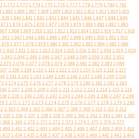
71
1,772
1,773
1,774
1,775
1,776
1,777
1,778
1,779
1,780
1,781
4
1,805
1,806
1,807
1,808
1,809
1,810
1,811
1,812
1,813
1,814
1,815
1,839
1,840
1,841
1,842
1,843
1,844
1,845
1,846
1,847
1,848
1,849
,873
1,874
1,875
1,876
1,877
1,878
1,879
1,880
1,881
1,882
1,883
,907
1,908
1,909
1,910
1,911
1,912
1,913
1,914
1,915
1,916
1,917
1,918
1,942
1,943
1,944
1,945
1,946
1,947
1,948
1,949
1,950
1,951
1,952
1,976
1,977
1,978
1,979
1,980
1,981
1,982
1,983
1,984
1,985
1,986
9
2,010
2,011
2,012
2,013
2,014
2,015
2,016
2,017
2,018
2,019
2,020
2,043
2,044
2,045
2,046
2,047
2,048
2,049
2,050
2,051
2,052
2,075
2,076
2,077
2,078
2,079
2,080
2,081
2,082
2,083
2,084
,107
2,108
2,109
2,110
2,111
2,112
2,113
2,114
2,115
2,116
2,117
140
2,141
2,142
2,143
2,144
2,145
2,146
2,147
2,148
2,149
2,150
73
2,174
2,175
2,176
2,177
2,178
2,179
2,180
2,181
2,182
2,183
206
2,207
2,208
2,209
2,210
2,211
2,212
2,213
2,214
2,215
2,216
238
2,239
2,240
2,241
2,242
2,243
2,244
2,245
2,246
2,247
2,248
70
2,271
2,272
2,273
2,274
2,275
2,276
2,277
2,278
2,279
2,280
02
2,303
2,304
2,305
2,306
2,307
2,308
2,309
2,310
2,311
2,312
2,335
2,336
2,337
2,338
2,339
2,340
2,341
2,342
2,343
2,344
2,345
2,368
2,369
2,370
2,371
2,372
2,373
2,374
2,375
2,376
2,377
2,400
2,401
2,402
2,403
2,404
2,405
2,406
2,407
2,408
2,409
2,410
2,433
2,434
2,435
2,436
2,437
2,438
2,439
2,440
2,441
2,442
2,443