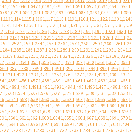
1,010
1,011
1,012
1,013
1,014
1,015
1,016
1,017
1,018
1,019
1,020
1,021
44
1,045
1,046
1,047
1,048
1,049
1,050
1,051
1,052
1,053
1,054
1,055
1
,078
1,079
1,080
1,081
1,082
1,083
1,084
1,085
1,086
1,087
1,088
1,089
1,113
1,114
1,115
1,116
1,117
1,118
1,119
1,120
1,121
1,122
1,123
1,124
7
1,148
1,149
1,150
1,151
1,152
1,153
1,154
1,155
1,156
1,157
1,158
1,159
82
1,183
1,184
1,185
1,186
1,187
1,188
1,189
1,190
1,191
1,192
1,193
1,1
217
1,218
1,219
1,220
1,221
1,222
1,223
1,224
1,225
1,226
1,227
1,2
,251
1,252
1,253
1,254
1,255
1,256
1,257
1,258
1,259
1,260
1,261
1,2
1,284
1,285
1,286
1,287
1,288
1,289
1,290
1,291
1,292
1,293
1,294
1,
8
1,319
1,320
1,321
1,322
1,323
1,324
1,325
1,326
1,327
1,328
1,329
1
52
1,353
1,354
1,355
1,356
1,357
1,358
1,359
1,360
1,361
1,362
1,363
1
386
1,387
1,388
1,389
1,390
1,391
1,392
1,393
1,394
1,395
1,396
1,397
0
1,421
1,422
1,423
1,424
1,425
1,426
1,427
1,428
1,429
1,430
1,431
1
54
1,455
1,456
1,457
1,458
1,459
1,460
1,461
1,462
1,463
1,464
1,465
1
488
1,489
1,490
1,491
1,492
1,493
1,494
1,495
1,496
1,497
1,498
1,499
1
22
1,523
1,524
1,525
1,526
1,527
1,528
1,529
1,530
1,531
1,532
1,533
1
56
1,557
1,558
1,559
1,560
1,561
1,562
1,563
1,564
1,565
1,566
1,567
1
590
1,591
1,592
1,593
1,594
1,595
1,596
1,597
1,598
1,599
1,600
1,601
1
25
1,626
1,627
1,628
1,629
1,630
1,631
1,632
1,633
1,634
1,635
1,636
1
59
1,660
1,661
1,662
1,663
1,664
1,665
1,666
1,667
1,668
1,669
1,670
1
693
1,694
1,695
1,696
1,697
1,698
1,699
1,700
1,701
1,702
1,703
1,704
1,727
1,728
1,729
1,730
1,731
1,732
1,733
1,734
1,735
1,736
1,737
1,