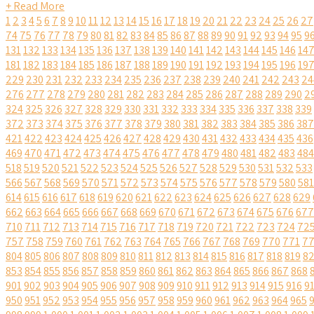
+ Read More
1
2
3
4
5
6
7
8
9
10
11
12
13
14
15
16
17
18
19
20
21
22
23
24
25
26
27
74
75
76
77
78
79
80
81
82
83
84
85
86
87
88
89
90
91
92
93
94
95
9
131
132
133
134
135
136
137
138
139
140
141
142
143
144
145
146
14
181
182
183
184
185
186
187
188
189
190
191
192
193
194
195
196
19
229
230
231
232
233
234
235
236
237
238
239
240
241
242
243
24
276
277
278
279
280
281
282
283
284
285
286
287
288
289
290
2
324
325
326
327
328
329
330
331
332
333
334
335
336
337
338
339
372
373
374
375
376
377
378
379
380
381
382
383
384
385
386
387
421
422
423
424
425
426
427
428
429
430
431
432
433
434
435
436
469
470
471
472
473
474
475
476
477
478
479
480
481
482
483
484
518
519
520
521
522
523
524
525
526
527
528
529
530
531
532
533
566
567
568
569
570
571
572
573
574
575
576
577
578
579
580
581
614
615
616
617
618
619
620
621
622
623
624
625
626
627
628
629
662
663
664
665
666
667
668
669
670
671
672
673
674
675
676
677
710
711
712
713
714
715
716
717
718
719
720
721
722
723
724
72
757
758
759
760
761
762
763
764
765
766
767
768
769
770
771
7
804
805
806
807
808
809
810
811
812
813
814
815
816
817
818
819
8
853
854
855
856
857
858
859
860
861
862
863
864
865
866
867
868
901
902
903
904
905
906
907
908
909
910
911
912
913
914
915
916
9
950
951
952
953
954
955
956
957
958
959
960
961
962
963
964
965