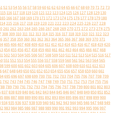
51
52
53
54
55
56
57
58
59
60
61
62
63
64
65
66
67
68
69
70
71
72
73
115
116
117
118
119
120
121
122
123
124
125
126
127
128
129
130
165
166
167
168
169
170
171
172
173
174
175
176
177
178
179
180
214
215
216
217
218
219
220
221
222
223
224
225
226
227
228
60
261
262
263
264
265
266
267
268
269
270
271
272
273
274
275
7
308
309
310
311
312
313
314
315
316
317
318
319
320
321
322
323
56
357
358
359
360
361
362
363
364
365
366
367
368
369
370
371
04
405
406
407
408
409
410
411
412
413
414
415
416
417
418
419
420
53
454
455
456
457
458
459
460
461
462
463
464
465
466
467
468
01
502
503
504
505
506
507
508
509
510
511
512
513
514
515
516
517
50
551
552
553
554
555
556
557
558
559
560
561
562
563
564
565
98
599
600
601
602
603
604
605
606
607
608
609
610
611
612
613
6
647
648
649
650
651
652
653
654
655
656
657
658
659
660
661
94
695
696
697
698
699
700
701
702
703
704
705
706
707
708
709
1
742
743
744
745
746
747
748
749
750
751
752
753
754
755
756
788
789
790
791
792
793
794
795
796
797
798
799
800
801
802
803
6
837
838
839
840
841
842
843
844
845
846
847
848
849
850
851
852
85
886
887
888
889
890
891
892
893
894
895
896
897
898
899
900
3
934
935
936
937
938
939
940
941
942
943
944
945
946
947
948
949
82
983
984
985
986
987
988
989
990
991
992
993
994
995
996
997