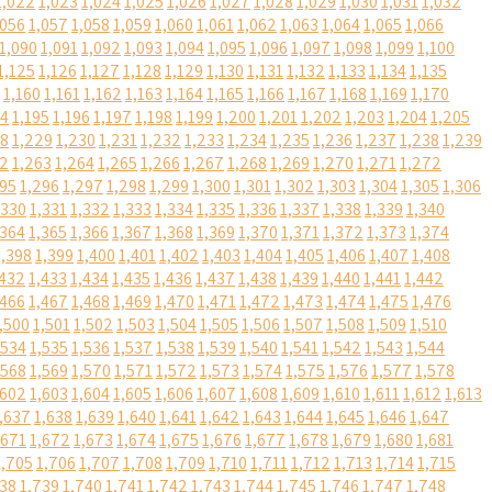
1,022
1,023
1,024
1,025
1,026
1,027
1,028
1,029
1,030
1,031
1,032
,056
1,057
1,058
1,059
1,060
1,061
1,062
1,063
1,064
1,065
1,066
1,090
1,091
1,092
1,093
1,094
1,095
1,096
1,097
1,098
1,099
1,100
1,125
1,126
1,127
1,128
1,129
1,130
1,131
1,132
1,133
1,134
1,135
1,160
1,161
1,162
1,163
1,164
1,165
1,166
1,167
1,168
1,169
1,170
94
1,195
1,196
1,197
1,198
1,199
1,200
1,201
1,202
1,203
1,204
1,205
28
1,229
1,230
1,231
1,232
1,233
1,234
1,235
1,236
1,237
1,238
1,239
62
1,263
1,264
1,265
1,266
1,267
1,268
1,269
1,270
1,271
1,272
295
1,296
1,297
1,298
1,299
1,300
1,301
1,302
1,303
1,304
1,305
1,306
,330
1,331
1,332
1,333
1,334
1,335
1,336
1,337
1,338
1,339
1,340
,364
1,365
1,366
1,367
1,368
1,369
1,370
1,371
1,372
1,373
1,374
1,398
1,399
1,400
1,401
1,402
1,403
1,404
1,405
1,406
1,407
1,408
,432
1,433
1,434
1,435
1,436
1,437
1,438
1,439
1,440
1,441
1,442
,466
1,467
1,468
1,469
1,470
1,471
1,472
1,473
1,474
1,475
1,476
,500
1,501
1,502
1,503
1,504
1,505
1,506
1,507
1,508
1,509
1,510
,534
1,535
1,536
1,537
1,538
1,539
1,540
1,541
1,542
1,543
1,544
,568
1,569
1,570
1,571
1,572
1,573
1,574
1,575
1,576
1,577
1,578
,602
1,603
1,604
1,605
1,606
1,607
1,608
1,609
1,610
1,611
1,612
1,613
,637
1,638
1,639
1,640
1,641
1,642
1,643
1,644
1,645
1,646
1,647
,671
1,672
1,673
1,674
1,675
1,676
1,677
1,678
1,679
1,680
1,681
1,705
1,706
1,707
1,708
1,709
1,710
1,711
1,712
1,713
1,714
1,715
738
1,739
1,740
1,741
1,742
1,743
1,744
1,745
1,746
1,747
1,748