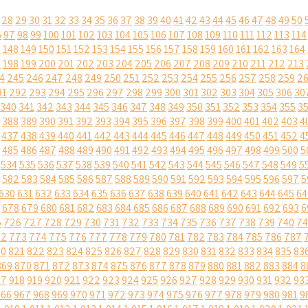
28
29
30
31
32
33
34
35
36
37
38
39
40
41
42
43
44
45
46
47
48
49
50
6
97
98
99
100
101
102
103
104
105
106
107
108
109
110
111
112
113
114
7
148
149
150
151
152
153
154
155
156
157
158
159
160
161
162
163
164
7
198
199
200
201
202
203
204
205
206
207
208
209
210
211
212
213
4
245
246
247
248
249
250
251
252
253
254
255
256
257
258
259
2
91
292
293
294
295
296
297
298
299
300
301
302
303
304
305
306
30
340
341
342
343
344
345
346
347
348
349
350
351
352
353
354
355
3
388
389
390
391
392
393
394
395
396
397
398
399
400
401
402
403
4
437
438
439
440
441
442
443
444
445
446
447
448
449
450
451
452
4
485
486
487
488
489
490
491
492
493
494
495
496
497
498
499
500
5
534
535
536
537
538
539
540
541
542
543
544
545
546
547
548
549
5
582
583
584
585
586
587
588
589
590
591
592
593
594
595
596
597
5
630
631
632
633
634
635
636
637
638
639
640
641
642
643
644
645
64
678
679
680
681
682
683
684
685
686
687
688
689
690
691
692
693
6
5
726
727
728
729
730
731
732
733
734
735
736
737
738
739
740
74
72
773
774
775
776
777
778
779
780
781
782
783
784
785
786
787
20
821
822
823
824
825
826
827
828
829
830
831
832
833
834
835
83
869
870
871
872
873
874
875
876
877
878
879
880
881
882
883
884
8
17
918
919
920
921
922
923
924
925
926
927
928
929
930
931
932
93
966
967
968
969
970
971
972
973
974
975
976
977
978
979
980
981
9