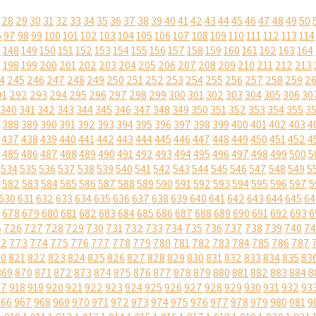
28
29
30
31
32
33
34
35
36
37
38
39
40
41
42
43
44
45
46
47
48
49
50
6
97
98
99
100
101
102
103
104
105
106
107
108
109
110
111
112
113
114
7
148
149
150
151
152
153
154
155
156
157
158
159
160
161
162
163
164
7
198
199
200
201
202
203
204
205
206
207
208
209
210
211
212
213
4
245
246
247
248
249
250
251
252
253
254
255
256
257
258
259
2
91
292
293
294
295
296
297
298
299
300
301
302
303
304
305
306
30
340
341
342
343
344
345
346
347
348
349
350
351
352
353
354
355
3
388
389
390
391
392
393
394
395
396
397
398
399
400
401
402
403
4
437
438
439
440
441
442
443
444
445
446
447
448
449
450
451
452
4
485
486
487
488
489
490
491
492
493
494
495
496
497
498
499
500
5
534
535
536
537
538
539
540
541
542
543
544
545
546
547
548
549
5
582
583
584
585
586
587
588
589
590
591
592
593
594
595
596
597
5
630
631
632
633
634
635
636
637
638
639
640
641
642
643
644
645
64
678
679
680
681
682
683
684
685
686
687
688
689
690
691
692
693
6
5
726
727
728
729
730
731
732
733
734
735
736
737
738
739
740
74
72
773
774
775
776
777
778
779
780
781
782
783
784
785
786
787
20
821
822
823
824
825
826
827
828
829
830
831
832
833
834
835
83
869
870
871
872
873
874
875
876
877
878
879
880
881
882
883
884
8
17
918
919
920
921
922
923
924
925
926
927
928
929
930
931
932
93
966
967
968
969
970
971
972
973
974
975
976
977
978
979
980
981
9