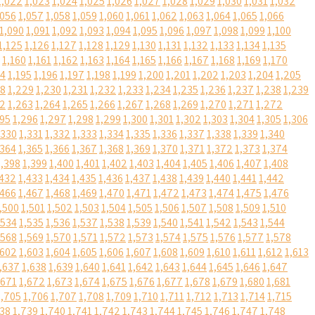
1,022
1,023
1,024
1,025
1,026
1,027
1,028
1,029
1,030
1,031
1,032
,056
1,057
1,058
1,059
1,060
1,061
1,062
1,063
1,064
1,065
1,066
1,090
1,091
1,092
1,093
1,094
1,095
1,096
1,097
1,098
1,099
1,100
1,125
1,126
1,127
1,128
1,129
1,130
1,131
1,132
1,133
1,134
1,135
1,160
1,161
1,162
1,163
1,164
1,165
1,166
1,167
1,168
1,169
1,170
94
1,195
1,196
1,197
1,198
1,199
1,200
1,201
1,202
1,203
1,204
1,205
28
1,229
1,230
1,231
1,232
1,233
1,234
1,235
1,236
1,237
1,238
1,239
62
1,263
1,264
1,265
1,266
1,267
1,268
1,269
1,270
1,271
1,272
295
1,296
1,297
1,298
1,299
1,300
1,301
1,302
1,303
1,304
1,305
1,306
,330
1,331
1,332
1,333
1,334
1,335
1,336
1,337
1,338
1,339
1,340
,364
1,365
1,366
1,367
1,368
1,369
1,370
1,371
1,372
1,373
1,374
1,398
1,399
1,400
1,401
1,402
1,403
1,404
1,405
1,406
1,407
1,408
,432
1,433
1,434
1,435
1,436
1,437
1,438
1,439
1,440
1,441
1,442
,466
1,467
1,468
1,469
1,470
1,471
1,472
1,473
1,474
1,475
1,476
,500
1,501
1,502
1,503
1,504
1,505
1,506
1,507
1,508
1,509
1,510
,534
1,535
1,536
1,537
1,538
1,539
1,540
1,541
1,542
1,543
1,544
,568
1,569
1,570
1,571
1,572
1,573
1,574
1,575
1,576
1,577
1,578
,602
1,603
1,604
1,605
1,606
1,607
1,608
1,609
1,610
1,611
1,612
1,613
,637
1,638
1,639
1,640
1,641
1,642
1,643
1,644
1,645
1,646
1,647
,671
1,672
1,673
1,674
1,675
1,676
1,677
1,678
1,679
1,680
1,681
1,705
1,706
1,707
1,708
1,709
1,710
1,711
1,712
1,713
1,714
1,715
738
1,739
1,740
1,741
1,742
1,743
1,744
1,745
1,746
1,747
1,748