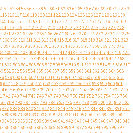
51
52
53
54
55
56
57
58
59
60
61
62
63
64
65
66
67
68
69
70
71
72
73
115
116
117
118
119
120
121
122
123
124
125
126
127
128
129
130
165
166
167
168
169
170
171
172
173
174
175
176
177
178
179
180
214
215
216
217
218
219
220
221
222
223
224
225
226
227
228
60
261
262
263
264
265
266
267
268
269
270
271
272
273
274
275
7
308
309
310
311
312
313
314
315
316
317
318
319
320
321
322
323
56
357
358
359
360
361
362
363
364
365
366
367
368
369
370
371
04
405
406
407
408
409
410
411
412
413
414
415
416
417
418
419
420
53
454
455
456
457
458
459
460
461
462
463
464
465
466
467
468
01
502
503
504
505
506
507
508
509
510
511
512
513
514
515
516
517
50
551
552
553
554
555
556
557
558
559
560
561
562
563
564
565
98
599
600
601
602
603
604
605
606
607
608
609
610
611
612
613
6
647
648
649
650
651
652
653
654
655
656
657
658
659
660
661
94
695
696
697
698
699
700
701
702
703
704
705
706
707
708
709
1
742
743
744
745
746
747
748
749
750
751
752
753
754
755
756
788
789
790
791
792
793
794
795
796
797
798
799
800
801
802
803
6
837
838
839
840
841
842
843
844
845
846
847
848
849
850
851
852
85
886
887
888
889
890
891
892
893
894
895
896
897
898
899
900
3
934
935
936
937
938
939
940
941
942
943
944
945
946
947
948
949
82
983
984
985
986
987
988
989
990
991
992
993
994
995
996
997