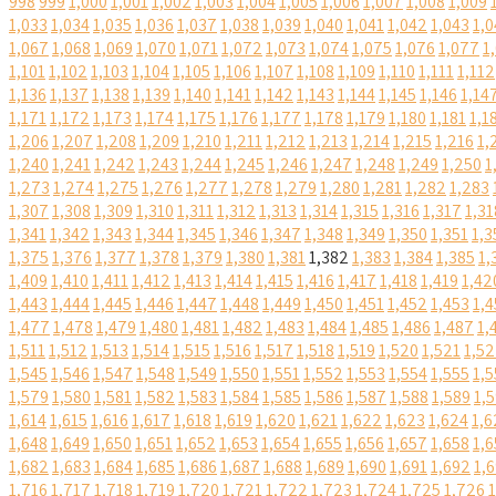
998
999
1,000
1,001
1,002
1,003
1,004
1,005
1,006
1,007
1,008
1,009
1,033
1,034
1,035
1,036
1,037
1,038
1,039
1,040
1,041
1,042
1,043
1,0
1,067
1,068
1,069
1,070
1,071
1,072
1,073
1,074
1,075
1,076
1,077
1
1,101
1,102
1,103
1,104
1,105
1,106
1,107
1,108
1,109
1,110
1,111
1,112
1,136
1,137
1,138
1,139
1,140
1,141
1,142
1,143
1,144
1,145
1,146
1,14
1,171
1,172
1,173
1,174
1,175
1,176
1,177
1,178
1,179
1,180
1,181
1,1
1,206
1,207
1,208
1,209
1,210
1,211
1,212
1,213
1,214
1,215
1,216
1,
1,240
1,241
1,242
1,243
1,244
1,245
1,246
1,247
1,248
1,249
1,250
1
1,273
1,274
1,275
1,276
1,277
1,278
1,279
1,280
1,281
1,282
1,283
1,307
1,308
1,309
1,310
1,311
1,312
1,313
1,314
1,315
1,316
1,317
1,31
1,341
1,342
1,343
1,344
1,345
1,346
1,347
1,348
1,349
1,350
1,351
1,3
1,375
1,376
1,377
1,378
1,379
1,380
1,381
1,382
1,383
1,384
1,385
1,
1,409
1,410
1,411
1,412
1,413
1,414
1,415
1,416
1,417
1,418
1,419
1,42
1,443
1,444
1,445
1,446
1,447
1,448
1,449
1,450
1,451
1,452
1,453
1,4
1,477
1,478
1,479
1,480
1,481
1,482
1,483
1,484
1,485
1,486
1,487
1,
1,511
1,512
1,513
1,514
1,515
1,516
1,517
1,518
1,519
1,520
1,521
1,5
1,545
1,546
1,547
1,548
1,549
1,550
1,551
1,552
1,553
1,554
1,555
1,5
1,579
1,580
1,581
1,582
1,583
1,584
1,585
1,586
1,587
1,588
1,589
1,
1,614
1,615
1,616
1,617
1,618
1,619
1,620
1,621
1,622
1,623
1,624
1,6
1,648
1,649
1,650
1,651
1,652
1,653
1,654
1,655
1,656
1,657
1,658
1,6
1,682
1,683
1,684
1,685
1,686
1,687
1,688
1,689
1,690
1,691
1,692
1,
1,716
1,717
1,718
1,719
1,720
1,721
1,722
1,723
1,724
1,725
1,726