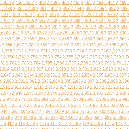
2,455
2,456
2,457
2,458
2,459
2,460
2,461
2,462
2,463
2,464
2,465
7
2,488
2,489
2,490
2,491
2,492
2,493
2,494
2,495
2,496
2,497
2,498
,521
2,522
2,523
2,524
2,525
2,526
2,527
2,528
2,529
2,530
2,531
2,554
2,555
2,556
2,557
2,558
2,559
2,560
2,561
2,562
2,563
2,564
6
2,587
2,588
2,589
2,590
2,591
2,592
2,593
2,594
2,595
2,596
2,597
,620
2,621
2,622
2,623
2,624
2,625
2,626
2,627
2,628
2,629
2,630
2,653
2,654
2,655
2,656
2,657
2,658
2,659
2,660
2,661
2,662
2,663
5
2,686
2,687
2,688
2,689
2,690
2,691
2,692
2,693
2,694
2,695
2,696
7
2,718
2,719
2,720
2,721
2,722
2,723
2,724
2,725
2,726
2,727
2,7
49
2,750
2,751
2,752
2,753
2,754
2,755
2,756
2,757
2,758
2,759
2,7
781
2,782
2,783
2,784
2,785
2,786
2,787
2,788
2,789
2,790
2,791
2,
2,814
2,815
2,816
2,817
2,818
2,819
2,820
2,821
2,822
2,823
2,824
2
2,847
2,848
2,849
2,850
2,851
2,852
2,853
2,854
2,855
2,856
2,857
79
2,880
2,881
2,882
2,883
2,884
2,885
2,886
2,887
2,888
2,889
2,89
2,912
2,913
2,914
2,915
2,916
2,917
2,918
2,919
2,920
2,921
2,922
2
2,945
2,946
2,947
2,948
2,949
2,950
2,951
2,952
2,953
2,954
2,955
7
2,978
2,979
2,980
2,981
2,982
2,983
2,984
2,985
2,986
2,987
2,98
,010
3,011
3,012
3,013
3,014
3,015
3,016
3,017
3,018
3,019
3,020
3,021
,044
3,045
3,046
3,047
3,048
3,049
3,050
3,051
3,052
3,053
3,054
3,0
3,078
3,079
3,080
3,081
3,082
3,083
3,084
3,085
3,086
3,087
3,088
3,
11
3,112
3,113
3,114
3,115
3,116
3,117
3,118
3,119
3,120
3,121
3,122
3,