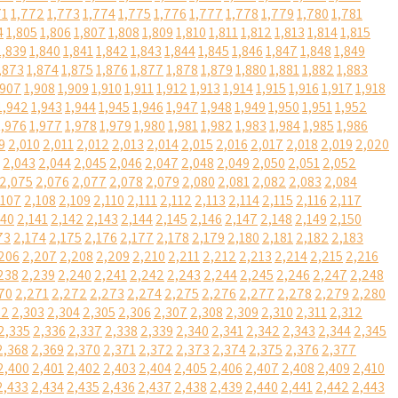
71
1,772
1,773
1,774
1,775
1,776
1,777
1,778
1,779
1,780
1,781
4
1,805
1,806
1,807
1,808
1,809
1,810
1,811
1,812
1,813
1,814
1,815
1,839
1,840
1,841
1,842
1,843
1,844
1,845
1,846
1,847
1,848
1,849
,873
1,874
1,875
1,876
1,877
1,878
1,879
1,880
1,881
1,882
1,883
,907
1,908
1,909
1,910
1,911
1,912
1,913
1,914
1,915
1,916
1,917
1,918
1,942
1,943
1,944
1,945
1,946
1,947
1,948
1,949
1,950
1,951
1,952
1,976
1,977
1,978
1,979
1,980
1,981
1,982
1,983
1,984
1,985
1,986
9
2,010
2,011
2,012
2,013
2,014
2,015
2,016
2,017
2,018
2,019
2,020
2,043
2,044
2,045
2,046
2,047
2,048
2,049
2,050
2,051
2,052
2,075
2,076
2,077
2,078
2,079
2,080
2,081
2,082
2,083
2,084
,107
2,108
2,109
2,110
2,111
2,112
2,113
2,114
2,115
2,116
2,117
140
2,141
2,142
2,143
2,144
2,145
2,146
2,147
2,148
2,149
2,150
73
2,174
2,175
2,176
2,177
2,178
2,179
2,180
2,181
2,182
2,183
206
2,207
2,208
2,209
2,210
2,211
2,212
2,213
2,214
2,215
2,216
238
2,239
2,240
2,241
2,242
2,243
2,244
2,245
2,246
2,247
2,248
70
2,271
2,272
2,273
2,274
2,275
2,276
2,277
2,278
2,279
2,280
02
2,303
2,304
2,305
2,306
2,307
2,308
2,309
2,310
2,311
2,312
2,335
2,336
2,337
2,338
2,339
2,340
2,341
2,342
2,343
2,344
2,345
2,368
2,369
2,370
2,371
2,372
2,373
2,374
2,375
2,376
2,377
2,400
2,401
2,402
2,403
2,404
2,405
2,406
2,407
2,408
2,409
2,410
2,433
2,434
2,435
2,436
2,437
2,438
2,439
2,440
2,441
2,442
2,443