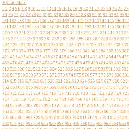
+ Read More
1
2
3
4
5
6
7
8
9
10
11
12
13
14
15
16
17
18
19
20
21
22
23
24
25
26
27
74
75
76
77
78
79
80
81
82
83
84
85
86
87
88
89
90
91
92
93
94
95
9
131
132
133
134
135
136
137
138
139
140
141
142
143
144
145
146
14
181
182
183
184
185
186
187
188
189
190
191
192
193
194
195
196
19
229
230
231
232
233
234
235
236
237
238
239
240
241
242
243
24
276
277
278
279
280
281
282
283
284
285
286
287
288
289
290
2
324
325
326
327
328
329
330
331
332
333
334
335
336
337
338
339
372
373
374
375
376
377
378
379
380
381
382
383
384
385
386
387
421
422
423
424
425
426
427
428
429
430
431
432
433
434
435
436
469
470
471
472
473
474
475
476
477
478
479
480
481
482
483
484
518
519
520
521
522
523
524
525
526
527
528
529
530
531
532
533
566
567
568
569
570
571
572
573
574
575
576
577
578
579
580
581
614
615
616
617
618
619
620
621
622
623
624
625
626
627
628
629
662
663
664
665
666
667
668
669
670
671
672
673
674
675
676
677
710
711
712
713
714
715
716
717
718
719
720
721
722
723
724
72
757
758
759
760
761
762
763
764
765
766
767
768
769
770
771
7
804
805
806
807
808
809
810
811
812
813
814
815
816
817
818
819
8
853
854
855
856
857
858
859
860
861
862
863
864
865
866
867
868
901
902
903
904
905
906
907
908
909
910
911
912
913
914
915
916
9
950
951
952
953
954
955
956
957
958
959
960
961
962
963
964
965