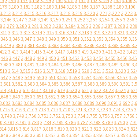
45
3,146
3,147
3,148
3,149
3,150
3,151
3,152
3,153
3,154
3,155
3,156
3
,179
3,180
3,181
3,182
3,183
3,184
3,185
3,186
3,187
3,188
3,189
3,190
3,213
3,214
3,215
3,216
3,217
3,218
3,219
3,220
3,221
3,222
3,223
3
3,246
3,247
3,248
3,249
3,250
3,251
3,252
3,253
3,254
3,255
3,256
8
3,279
3,280
3,281
3,282
3,283
3,284
3,285
3,286
3,287
3,288
3,28
,311
3,312
3,313
3,314
3,315
3,316
3,317
3,318
3,319
3,320
3,321
3,32
,345
3,346
3,347
3,348
3,349
3,350
3,351
3,352
3,353
3,354
3,355
3,3
3,379
3,380
3,381
3,382
3,383
3,384
3,385
3,386
3,387
3,388
3,389
3,
,412
3,413
3,414
3,415
3,416
3,417
3,418
3,419
3,420
3,421
3,422
3,42
,446
3,447
3,448
3,449
3,450
3,451
3,452
3,453
3,454
3,455
3,456
3,4
3,480
3,481
3,482
3,483
3,484
3,485
3,486
3,487
3,488
3,489
3,490
3,
,513
3,514
3,515
3,516
3,517
3,518
3,519
3,520
3,521
3,522
3,523
3,52
,547
3,548
3,549
3,550
3,551
3,552
3,553
3,554
3,555
3,556
3,557
3,5
3,581
3,582
3,583
3,584
3,585
3,586
3,587
3,588
3,589
3,590
3,591
3,
614
3,615
3,616
3,617
3,618
3,619
3,620
3,621
3,622
3,623
3,624
3,62
,648
3,649
3,650
3,651
3,652
3,653
3,654
3,655
3,656
3,657
3,658
3,6
3,682
3,683
3,684
3,685
3,686
3,687
3,688
3,689
3,690
3,691
3,692
3,
3,715
3,716
3,717
3,718
3,719
3,720
3,721
3,722
3,723
3,724
3,725
3
3,748
3,749
3,750
3,751
3,752
3,753
3,754
3,755
3,756
3,757
3,758
80
3,781
3,782
3,783
3,784
3,785
3,786
3,787
3,788
3,789
3,790
3,791
814
3,815
3,816
3,817
3,818
3,819
3,820
3,821
3,822
3,823
3,824
3,82
,848
3,849
3,850
3,851
3,852
3,853
3,854
3,855
3,856
3,857
3,858
3,8