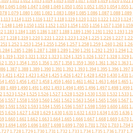
1,010
1,011
1,012
1,013
1,014
1,015
1,016
1,017
1,018
1,019
1,020
1,021
44
1,045
1,046
1,047
1,048
1,049
1,050
1,051
1,052
1,053
1,054
1,055
1
,078
1,079
1,080
1,081
1,082
1,083
1,084
1,085
1,086
1,087
1,088
1,089
1,113
1,114
1,115
1,116
1,117
1,118
1,119
1,120
1,121
1,122
1,123
1,124
7
1,148
1,149
1,150
1,151
1,152
1,153
1,154
1,155
1,156
1,157
1,158
1,159
82
1,183
1,184
1,185
1,186
1,187
1,188
1,189
1,190
1,191
1,192
1,193
1,1
217
1,218
1,219
1,220
1,221
1,222
1,223
1,224
1,225
1,226
1,227
1,2
,251
1,252
1,253
1,254
1,255
1,256
1,257
1,258
1,259
1,260
1,261
1,2
1,284
1,285
1,286
1,287
1,288
1,289
1,290
1,291
1,292
1,293
1,294
1,
8
1,319
1,320
1,321
1,322
1,323
1,324
1,325
1,326
1,327
1,328
1,329
1
52
1,353
1,354
1,355
1,356
1,357
1,358
1,359
1,360
1,361
1,362
1,363
1
386
1,387
1,388
1,389
1,390
1,391
1,392
1,393
1,394
1,395
1,396
1,397
0
1,421
1,422
1,423
1,424
1,425
1,426
1,427
1,428
1,429
1,430
1,431
1
54
1,455
1,456
1,457
1,458
1,459
1,460
1,461
1,462
1,463
1,464
1,465
1
488
1,489
1,490
1,491
1,492
1,493
1,494
1,495
1,496
1,497
1,498
1,499
1
22
1,523
1,524
1,525
1,526
1,527
1,528
1,529
1,530
1,531
1,532
1,533
1
56
1,557
1,558
1,559
1,560
1,561
1,562
1,563
1,564
1,565
1,566
1,567
1
590
1,591
1,592
1,593
1,594
1,595
1,596
1,597
1,598
1,599
1,600
1,601
1
25
1,626
1,627
1,628
1,629
1,630
1,631
1,632
1,633
1,634
1,635
1,636
1
59
1,660
1,661
1,662
1,663
1,664
1,665
1,666
1,667
1,668
1,669
1,670
1
693
1,694
1,695
1,696
1,697
1,698
1,699
1,700
1,701
1,702
1,703
1,704
1,727
1,728
1,729
1,730
1,731
1,732
1,733
1,734
1,735
1,736
1,737
1,