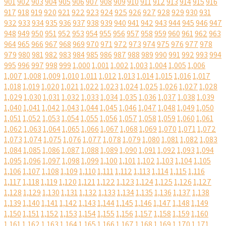
901
902
903
904
905
906
907
908
909
910
911
912
913
914
915
916
917
918
919
920
921
922
923
924
925
926
927
928
929
930
931
932
933
934
935
936
937
938
939
940
941
942
943
944
945
946
947
948
949
950
951
952
953
954
955
956
957
958
959
960
961
962
963
964
965
966
967
968
969
970
971
972
973
974
975
976
977
978
979
980
981
982
983
984
985
986
987
988
989
990
991
992
993
994
995
996
997
998
999
1,000
1,001
1,002
1,003
1,004
1,005
1,006
1,007
1,008
1,009
1,010
1,011
1,012
1,013
1,014
1,015
1,016
1,017
1,018
1,019
1,020
1,021
1,022
1,023
1,024
1,025
1,026
1,027
1,028
1,029
1,030
1,031
1,032
1,033
1,034
1,035
1,036
1,037
1,038
1,039
1,040
1,041
1,042
1,043
1,044
1,045
1,046
1,047
1,048
1,049
1,050
1,051
1,052
1,053
1,054
1,055
1,056
1,057
1,058
1,059
1,060
1,061
1,062
1,063
1,064
1,065
1,066
1,067
1,068
1,069
1,070
1,071
1,072
1,073
1,074
1,075
1,076
1,077
1,078
1,079
1,080
1,081
1,082
1,083
1,084
1,085
1,086
1,087
1,088
1,089
1,090
1,091
1,092
1,093
1,094
1,095
1,096
1,097
1,098
1,099
1,100
1,101
1,102
1,103
1,104
1,105
1,106
1,107
1,108
1,109
1,110
1,111
1,112
1,113
1,114
1,115
1,116
1,117
1,118
1,119
1,120
1,121
1,122
1,123
1,124
1,125
1,126
1,127
1,128
1,129
1,130
1,131
1,132
1,133
1,134
1,135
1,136
1,137
1,138
1,139
1,140
1,141
1,142
1,143
1,144
1,145
1,146
1,147
1,148
1,149
1,150
1,151
1,152
1,153
1,154
1,155
1,156
1,157
1,158
1,159
1,160
1,161
1,162
1,163
1,164
1,165
1,166
1,167
1,168
1,169
1,170
1,171