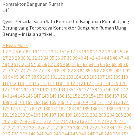
Kontraktor Bangunan Rumah
Off
Qyusi Persada, Salah Satu Kontraktor Bangunan Rumah Ujung
Berung yang Terpercaya Kontraktor Bangunan Rumah Ujung
Berung – Ini ialah artikel...
+ Read More
1
2
3
4
5
6
7
8
9
10
11
12
13
14
15
16
17
18
19
20
21
22
23
24
25
26
27
28
29
30
31
32
33
34
35
36
37
38
39
40
41
42
43
44
45
46
47
48
49
50
51
52
53
54
55
56
57
58
59
60
61
62
63
64
65
66
67
68
69
70
71
72
73
74
75
76
77
78
79
80
81
82
83
84
85
86
87
88
89
90
91
92
93
94
95
96
97
98
99
100
101
102
103
104
105
106
107
108
109
110
111
112
113
114
115
116
117
118
119
120
121
122
123
124
125
126
127
128
129
130
131
132
133
134
135
136
137
138
139
140
141
142
143
144
145
146
147
148
149
150
151
152
153
154
155
156
157
158
159
160
161
162
163
164
165
166
167
168
169
170
171
172
173
174
175
176
177
178
179
180
181
182
183
184
185
186
187
188
189
190
191
192
193
194
195
196
197
198
199
200
201
202
203
204
205
206
207
208
209
210
211
212
213
214
215
216
217
218
219
220
221
222
223
224
225
226
227
228
229
230
231
232
233
234
235
236
237
238
239
240
241
242
243
244
245
246
247
248
249
250
251