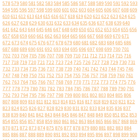
578
579
580
581
582
583
584
585
586
587
588
589
590
591
592
593
594
595
596
597
598
599
600
601
602
603
604
605
606
607
608
609
610
611
612
613
614
615
616
617
618
619
620
621
622
623
624
625
626
627
628
629
630
631
632
633
634
635
636
637
638
639
640
641
642
643
644
645
646
647
648
649
650
651
652
653
654
655
656
657
658
659
660
661
662
663
664
665
666
667
668
669
670
671
672
673
674
675
676
677
678
679
680
681
682
683
684
685
686
687
688
689
690
691
692
693
694
695
696
697
698
699
700
701
702
703
704
705
706
707
708
709
710
711
712
713
714
715
716
717
718
719
720
721
722
723
724
725
726
727
728
729
730
731
732
733
734
735
736
737
738
739
740
741
742
743
744
745
746
747
748
749
750
751
752
753
754
755
756
757
758
759
760
761
762
763
764
765
766
767
768
769
770
771
772
773
774
775
776
777
778
779
780
781
782
783
784
785
786
787
788
789
790
791
792
793
794
795
796
797
798
799
800
801
802
803
804
805
806
807
808
809
810
811
812
813
814
815
816
817
818
819
820
821
822
823
824
825
826
827
828
829
830
831
832
833
834
835
836
837
838
839
840
841
842
843
844
845
846
847
848
849
850
851
852
853
854
855
856
857
858
859
860
861
862
863
864
865
866
867
868
869
870
871
872
873
874
875
876
877
878
879
880
881
882
883
884
885
886
887
888
889
890
891
892
893
894
895
896
897
898
899
900