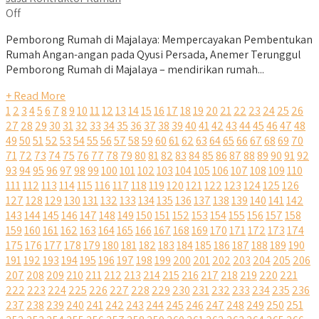
Off
Pemborong Rumah di Majalaya: Mempercayakan Pembentukan
Rumah Angan-angan pada Qyusi Persada, Anemer Terunggul
Pemborong Rumah di Majalaya – mendirikan rumah...
+ Read More
1
2
3
4
5
6
7
8
9
10
11
12
13
14
15
16
17
18
19
20
21
22
23
24
25
26
27
28
29
30
31
32
33
34
35
36
37
38
39
40
41
42
43
44
45
46
47
48
49
50
51
52
53
54
55
56
57
58
59
60
61
62
63
64
65
66
67
68
69
70
71
72
73
74
75
76
77
78
79
80
81
82
83
84
85
86
87
88
89
90
91
92
93
94
95
96
97
98
99
100
101
102
103
104
105
106
107
108
109
110
111
112
113
114
115
116
117
118
119
120
121
122
123
124
125
126
127
128
129
130
131
132
133
134
135
136
137
138
139
140
141
142
143
144
145
146
147
148
149
150
151
152
153
154
155
156
157
158
159
160
161
162
163
164
165
166
167
168
169
170
171
172
173
174
175
176
177
178
179
180
181
182
183
184
185
186
187
188
189
190
191
192
193
194
195
196
197
198
199
200
201
202
203
204
205
206
207
208
209
210
211
212
213
214
215
216
217
218
219
220
221
222
223
224
225
226
227
228
229
230
231
232
233
234
235
236
237
238
239
240
241
242
243
244
245
246
247
248
249
250
251