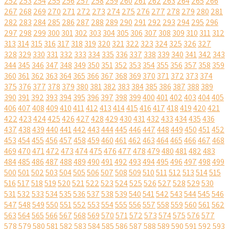
252
253
254
255
256
257
258
259
260
261
262
263
264
265
266
267
268
269
270
271
272
273
274
275
276
277
278
279
280
281
282
283
284
285
286
287
288
289
290
291
292
293
294
295
296
297
298
299
300
301
302
303
304
305
306
307
308
309
310
311
312
313
314
315
316
317
318
319
320
321
322
323
324
325
326
327
328
329
330
331
332
333
334
335
336
337
338
339
340
341
342
343
344
345
346
347
348
349
350
351
352
353
354
355
356
357
358
359
360
361
362
363
364
365
366
367
368
369
370
371
372
373
374
375
376
377
378
379
380
381
382
383
384
385
386
387
388
389
390
391
392
393
394
395
396
397
398
399
400
401
402
403
404
405
406
407
408
409
410
411
412
413
414
415
416
417
418
419
420
421
422
423
424
425
426
427
428
429
430
431
432
433
434
435
436
437
438
439
440
441
442
443
444
445
446
447
448
449
450
451
452
453
454
455
456
457
458
459
460
461
462
463
464
465
466
467
468
469
470
471
472
473
474
475
476
477
478
479
480
481
482
483
484
485
486
487
488
489
490
491
492
493
494
495
496
497
498
499
500
501
502
503
504
505
506
507
508
509
510
511
512
513
514
515
516
517
518
519
520
521
522
523
524
525
526
527
528
529
530
531
532
533
534
535
536
537
538
539
540
541
542
543
544
545
546
547
548
549
550
551
552
553
554
555
556
557
558
559
560
561
562
563
564
565
566
567
568
569
570
571
572
573
574
575
576
577
578
579
580
581
582
583
584
585
586
587
588
589
590
591
592
593