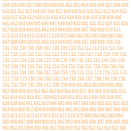
594
595
596
597
598
599
600
601
602
603
604
605
606
607
608
609
610
611
612
613
614
615
616
617
618
619
620
621
622
623
624
625
626
627
628
629
630
631
632
633
634
635
636
637
638
639
640
641
642
643
644
645
646
647
648
649
650
651
652
653
654
655
656
657
658
659
660
661
662
663
664
665
666
667
668
669
670
671
672
673
674
675
676
677
678
679
680
681
682
683
684
685
686
687
688
689
690
691
692
693
694
695
696
697
698
699
700
701
702
703
704
705
706
707
708
709
710
711
712
713
714
715
716
717
718
719
720
721
722
723
724
725
726
727
728
729
730
731
732
733
734
735
736
737
738
739
740
741
742
743
744
745
746
747
748
749
750
751
752
753
754
755
756
757
758
759
760
761
762
763
764
765
766
767
768
769
770
771
772
773
774
775
776
777
778
779
780
781
782
783
784
785
786
787
788
789
790
791
792
793
794
795
796
797
798
799
800
801
802
803
804
805
806
807
808
809
810
811
812
813
814
815
816
817
818
819
820
821
822
823
824
825
826
827
828
829
830
831
832
833
834
835
836
837
838
839
840
841
842
843
844
845
846
847
848
849
850
851
852
853
854
855
856
857
858
859
860
861
862
863
864
865
866
867
868
869
870
871
872
873
874
875
876
877
878
879
880
881
882
883
884
885
886
887
888
889
890
891
892
893
894
895
896
897
898
899
900
901
902
903
904
905
906
907
908
909
910
911
912
913
914
915
916