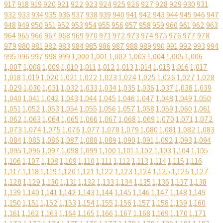
917
918
919
920
921
922
923
924
925
926
927
928
929
930
931
932
933
934
935
936
937
938
939
940
941
942
943
944
945
946
947
948
949
950
951
952
953
954
955
956
957
958
959
960
961
962
963
964
965
966
967
968
969
970
971
972
973
974
975
976
977
978
979
980
981
982
983
984
985
986
987
988
989
990
991
992
993
994
995
996
997
998
999
1,000
1,001
1,002
1,003
1,004
1,005
1,006
1,007
1,008
1,009
1,010
1,011
1,012
1,013
1,014
1,015
1,016
1,017
1,018
1,019
1,020
1,021
1,022
1,023
1,024
1,025
1,026
1,027
1,028
1,029
1,030
1,031
1,032
1,033
1,034
1,035
1,036
1,037
1,038
1,039
1,040
1,041
1,042
1,043
1,044
1,045
1,046
1,047
1,048
1,049
1,050
1,051
1,052
1,053
1,054
1,055
1,056
1,057
1,058
1,059
1,060
1,061
1,062
1,063
1,064
1,065
1,066
1,067
1,068
1,069
1,070
1,071
1,072
1,073
1,074
1,075
1,076
1,077
1,078
1,079
1,080
1,081
1,082
1,083
1,084
1,085
1,086
1,087
1,088
1,089
1,090
1,091
1,092
1,093
1,094
1,095
1,096
1,097
1,098
1,099
1,100
1,101
1,102
1,103
1,104
1,105
1,106
1,107
1,108
1,109
1,110
1,111
1,112
1,113
1,114
1,115
1,116
1,117
1,118
1,119
1,120
1,121
1,122
1,123
1,124
1,125
1,126
1,127
1,128
1,129
1,130
1,131
1,132
1,133
1,134
1,135
1,136
1,137
1,138
1,139
1,140
1,141
1,142
1,143
1,144
1,145
1,146
1,147
1,148
1,149
1,150
1,151
1,152
1,153
1,154
1,155
1,156
1,157
1,158
1,159
1,160
1,161
1,162
1,163
1,164
1,165
1,166
1,167
1,168
1,169
1,170
1,171