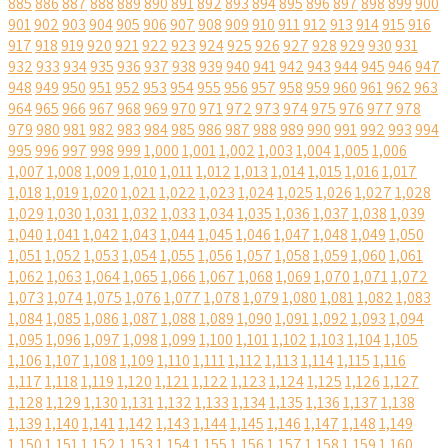
885
886
887
888
889
890
891
892
893
894
895
896
897
898
899
900
901
902
903
904
905
906
907
908
909
910
911
912
913
914
915
916
917
918
919
920
921
922
923
924
925
926
927
928
929
930
931
932
933
934
935
936
937
938
939
940
941
942
943
944
945
946
947
948
949
950
951
952
953
954
955
956
957
958
959
960
961
962
963
964
965
966
967
968
969
970
971
972
973
974
975
976
977
978
979
980
981
982
983
984
985
986
987
988
989
990
991
992
993
994
995
996
997
998
999
1,000
1,001
1,002
1,003
1,004
1,005
1,006
1,007
1,008
1,009
1,010
1,011
1,012
1,013
1,014
1,015
1,016
1,017
1,018
1,019
1,020
1,021
1,022
1,023
1,024
1,025
1,026
1,027
1,028
1,029
1,030
1,031
1,032
1,033
1,034
1,035
1,036
1,037
1,038
1,039
1,040
1,041
1,042
1,043
1,044
1,045
1,046
1,047
1,048
1,049
1,050
1,051
1,052
1,053
1,054
1,055
1,056
1,057
1,058
1,059
1,060
1,061
1,062
1,063
1,064
1,065
1,066
1,067
1,068
1,069
1,070
1,071
1,072
1,073
1,074
1,075
1,076
1,077
1,078
1,079
1,080
1,081
1,082
1,083
1,084
1,085
1,086
1,087
1,088
1,089
1,090
1,091
1,092
1,093
1,094
1,095
1,096
1,097
1,098
1,099
1,100
1,101
1,102
1,103
1,104
1,105
1,106
1,107
1,108
1,109
1,110
1,111
1,112
1,113
1,114
1,115
1,116
1,117
1,118
1,119
1,120
1,121
1,122
1,123
1,124
1,125
1,126
1,127
1,128
1,129
1,130
1,131
1,132
1,133
1,134
1,135
1,136
1,137
1,138
1,139
1,140
1,141
1,142
1,143
1,144
1,145
1,146
1,147
1,148
1,149
1,150
1,151
1,152
1,153
1,154
1,155
1,156
1,157
1,158
1,159
1,160