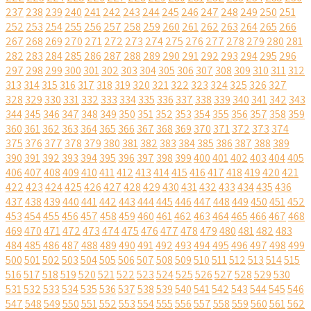
237
238
239
240
241
242
243
244
245
246
247
248
249
250
251
252
253
254
255
256
257
258
259
260
261
262
263
264
265
266
267
268
269
270
271
272
273
274
275
276
277
278
279
280
281
282
283
284
285
286
287
288
289
290
291
292
293
294
295
296
297
298
299
300
301
302
303
304
305
306
307
308
309
310
311
312
313
314
315
316
317
318
319
320
321
322
323
324
325
326
327
328
329
330
331
332
333
334
335
336
337
338
339
340
341
342
343
344
345
346
347
348
349
350
351
352
353
354
355
356
357
358
359
360
361
362
363
364
365
366
367
368
369
370
371
372
373
374
375
376
377
378
379
380
381
382
383
384
385
386
387
388
389
390
391
392
393
394
395
396
397
398
399
400
401
402
403
404
405
406
407
408
409
410
411
412
413
414
415
416
417
418
419
420
421
422
423
424
425
426
427
428
429
430
431
432
433
434
435
436
437
438
439
440
441
442
443
444
445
446
447
448
449
450
451
452
453
454
455
456
457
458
459
460
461
462
463
464
465
466
467
468
469
470
471
472
473
474
475
476
477
478
479
480
481
482
483
484
485
486
487
488
489
490
491
492
493
494
495
496
497
498
499
500
501
502
503
504
505
506
507
508
509
510
511
512
513
514
515
516
517
518
519
520
521
522
523
524
525
526
527
528
529
530
531
532
533
534
535
536
537
538
539
540
541
542
543
544
545
546
547
548
549
550
551
552
553
554
555
556
557
558
559
560
561
562