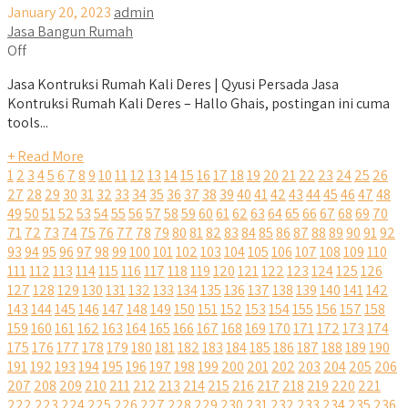
January 20, 2023
admin
Jasa Bangun Rumah
Off
Jasa Kontruksi Rumah Kali Deres | Qyusi Persada Jasa
Kontruksi Rumah Kali Deres – Hallo Ghais, postingan ini cuma
tools...
+ Read More
1
2
3
4
5
6
7
8
9
10
11
12
13
14
15
16
17
18
19
20
21
22
23
24
25
26
27
28
29
30
31
32
33
34
35
36
37
38
39
40
41
42
43
44
45
46
47
48
49
50
51
52
53
54
55
56
57
58
59
60
61
62
63
64
65
66
67
68
69
70
71
72
73
74
75
76
77
78
79
80
81
82
83
84
85
86
87
88
89
90
91
92
93
94
95
96
97
98
99
100
101
102
103
104
105
106
107
108
109
110
111
112
113
114
115
116
117
118
119
120
121
122
123
124
125
126
127
128
129
130
131
132
133
134
135
136
137
138
139
140
141
142
143
144
145
146
147
148
149
150
151
152
153
154
155
156
157
158
159
160
161
162
163
164
165
166
167
168
169
170
171
172
173
174
175
176
177
178
179
180
181
182
183
184
185
186
187
188
189
190
191
192
193
194
195
196
197
198
199
200
201
202
203
204
205
206
207
208
209
210
211
212
213
214
215
216
217
218
219
220
221
222
223
224
225
226
227
228
229
230
231
232
233
234
235
236