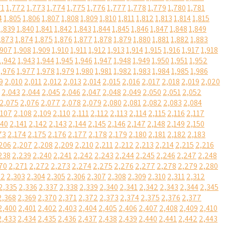
71
1,772
1,773
1,774
1,775
1,776
1,777
1,778
1,779
1,780
1,781
4
1,805
1,806
1,807
1,808
1,809
1,810
1,811
1,812
1,813
1,814
1,815
1,839
1,840
1,841
1,842
1,843
1,844
1,845
1,846
1,847
1,848
1,849
,873
1,874
1,875
1,876
1,877
1,878
1,879
1,880
1,881
1,882
1,883
,907
1,908
1,909
1,910
1,911
1,912
1,913
1,914
1,915
1,916
1,917
1,918
1,942
1,943
1,944
1,945
1,946
1,947
1,948
1,949
1,950
1,951
1,952
1,976
1,977
1,978
1,979
1,980
1,981
1,982
1,983
1,984
1,985
1,986
9
2,010
2,011
2,012
2,013
2,014
2,015
2,016
2,017
2,018
2,019
2,020
2,043
2,044
2,045
2,046
2,047
2,048
2,049
2,050
2,051
2,052
2,075
2,076
2,077
2,078
2,079
2,080
2,081
2,082
2,083
2,084
,107
2,108
2,109
2,110
2,111
2,112
2,113
2,114
2,115
2,116
2,117
140
2,141
2,142
2,143
2,144
2,145
2,146
2,147
2,148
2,149
2,150
73
2,174
2,175
2,176
2,177
2,178
2,179
2,180
2,181
2,182
2,183
206
2,207
2,208
2,209
2,210
2,211
2,212
2,213
2,214
2,215
2,216
238
2,239
2,240
2,241
2,242
2,243
2,244
2,245
2,246
2,247
2,248
70
2,271
2,272
2,273
2,274
2,275
2,276
2,277
2,278
2,279
2,280
02
2,303
2,304
2,305
2,306
2,307
2,308
2,309
2,310
2,311
2,312
2,335
2,336
2,337
2,338
2,339
2,340
2,341
2,342
2,343
2,344
2,345
2,368
2,369
2,370
2,371
2,372
2,373
2,374
2,375
2,376
2,377
2,400
2,401
2,402
2,403
2,404
2,405
2,406
2,407
2,408
2,409
2,410
2,433
2,434
2,435
2,436
2,437
2,438
2,439
2,440
2,441
2,442
2,443