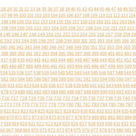
28
29
30
31
32
33
34
35
36
37
38
39
40
41
42
43
44
45
46
47
48
49
50
6
97
98
99
100
101
102
103
104
105
106
107
108
109
110
111
112
113
114
7
148
149
150
151
152
153
154
155
156
157
158
159
160
161
162
163
164
7
198
199
200
201
202
203
204
205
206
207
208
209
210
211
212
213
4
245
246
247
248
249
250
251
252
253
254
255
256
257
258
259
2
91
292
293
294
295
296
297
298
299
300
301
302
303
304
305
306
30
340
341
342
343
344
345
346
347
348
349
350
351
352
353
354
355
3
388
389
390
391
392
393
394
395
396
397
398
399
400
401
402
403
4
437
438
439
440
441
442
443
444
445
446
447
448
449
450
451
452
4
485
486
487
488
489
490
491
492
493
494
495
496
497
498
499
500
5
534
535
536
537
538
539
540
541
542
543
544
545
546
547
548
549
5
582
583
584
585
586
587
588
589
590
591
592
593
594
595
596
597
5
630
631
632
633
634
635
636
637
638
639
640
641
642
643
644
645
64
678
679
680
681
682
683
684
685
686
687
688
689
690
691
692
693
6
5
726
727
728
729
730
731
732
733
734
735
736
737
738
739
740
74
72
773
774
775
776
777
778
779
780
781
782
783
784
785
786
787
20
821
822
823
824
825
826
827
828
829
830
831
832
833
834
835
83
869
870
871
872
873
874
875
876
877
878
879
880
881
882
883
884
8
17
918
919
920
921
922
923
924
925
926
927
928
929
930
931
932
93
966
967
968
969
970
971
972
973
974
975
976
977
978
979
980
981
9