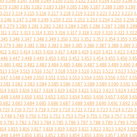
45
3,146
3,147
3,148
3,149
3,150
3,151
3,152
3,153
3,154
3,155
3,156
3
,179
3,180
3,181
3,182
3,183
3,184
3,185
3,186
3,187
3,188
3,189
3,190
3,213
3,214
3,215
3,216
3,217
3,218
3,219
3,220
3,221
3,222
3,223
3
3,246
3,247
3,248
3,249
3,250
3,251
3,252
3,253
3,254
3,255
3,256
8
3,279
3,280
3,281
3,282
3,283
3,284
3,285
3,286
3,287
3,288
3,28
,311
3,312
3,313
3,314
3,315
3,316
3,317
3,318
3,319
3,320
3,321
3,32
,345
3,346
3,347
3,348
3,349
3,350
3,351
3,352
3,353
3,354
3,355
3,3
3,379
3,380
3,381
3,382
3,383
3,384
3,385
3,386
3,387
3,388
3,389
3,
,412
3,413
3,414
3,415
3,416
3,417
3,418
3,419
3,420
3,421
3,422
3,42
,446
3,447
3,448
3,449
3,450
3,451
3,452
3,453
3,454
3,455
3,456
3,4
3,480
3,481
3,482
3,483
3,484
3,485
3,486
3,487
3,488
3,489
3,490
3,
,513
3,514
3,515
3,516
3,517
3,518
3,519
3,520
3,521
3,522
3,523
3,52
,547
3,548
3,549
3,550
3,551
3,552
3,553
3,554
3,555
3,556
3,557
3,5
3,581
3,582
3,583
3,584
3,585
3,586
3,587
3,588
3,589
3,590
3,591
3,
614
3,615
3,616
3,617
3,618
3,619
3,620
3,621
3,622
3,623
3,624
3,62
,648
3,649
3,650
3,651
3,652
3,653
3,654
3,655
3,656
3,657
3,658
3,6
3,682
3,683
3,684
3,685
3,686
3,687
3,688
3,689
3,690
3,691
3,692
3,
3,715
3,716
3,717
3,718
3,719
3,720
3,721
3,722
3,723
3,724
3,725
3
3,748
3,749
3,750
3,751
3,752
3,753
3,754
3,755
3,756
3,757
3,758
80
3,781
3,782
3,783
3,784
3,785
3,786
3,787
3,788
3,789
3,790
3,791
814
3,815
3,816
3,817
3,818
3,819
3,820
3,821
3,822
3,823
3,824
3,82
,848
3,849
3,850
3,851
3,852
3,853
3,854
3,855
3,856
3,857
3,858
3,8