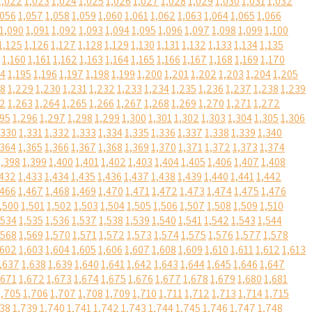
1,022
1,023
1,024
1,025
1,026
1,027
1,028
1,029
1,030
1,031
1,032
,056
1,057
1,058
1,059
1,060
1,061
1,062
1,063
1,064
1,065
1,066
1,090
1,091
1,092
1,093
1,094
1,095
1,096
1,097
1,098
1,099
1,100
1,125
1,126
1,127
1,128
1,129
1,130
1,131
1,132
1,133
1,134
1,135
1,160
1,161
1,162
1,163
1,164
1,165
1,166
1,167
1,168
1,169
1,170
94
1,195
1,196
1,197
1,198
1,199
1,200
1,201
1,202
1,203
1,204
1,205
28
1,229
1,230
1,231
1,232
1,233
1,234
1,235
1,236
1,237
1,238
1,239
62
1,263
1,264
1,265
1,266
1,267
1,268
1,269
1,270
1,271
1,272
295
1,296
1,297
1,298
1,299
1,300
1,301
1,302
1,303
1,304
1,305
1,306
,330
1,331
1,332
1,333
1,334
1,335
1,336
1,337
1,338
1,339
1,340
,364
1,365
1,366
1,367
1,368
1,369
1,370
1,371
1,372
1,373
1,374
1,398
1,399
1,400
1,401
1,402
1,403
1,404
1,405
1,406
1,407
1,408
,432
1,433
1,434
1,435
1,436
1,437
1,438
1,439
1,440
1,441
1,442
,466
1,467
1,468
1,469
1,470
1,471
1,472
1,473
1,474
1,475
1,476
,500
1,501
1,502
1,503
1,504
1,505
1,506
1,507
1,508
1,509
1,510
,534
1,535
1,536
1,537
1,538
1,539
1,540
1,541
1,542
1,543
1,544
,568
1,569
1,570
1,571
1,572
1,573
1,574
1,575
1,576
1,577
1,578
,602
1,603
1,604
1,605
1,606
1,607
1,608
1,609
1,610
1,611
1,612
1,613
,637
1,638
1,639
1,640
1,641
1,642
1,643
1,644
1,645
1,646
1,647
,671
1,672
1,673
1,674
1,675
1,676
1,677
1,678
1,679
1,680
1,681
1,705
1,706
1,707
1,708
1,709
1,710
1,711
1,712
1,713
1,714
1,715
738
1,739
1,740
1,741
1,742
1,743
1,744
1,745
1,746
1,747
1,748