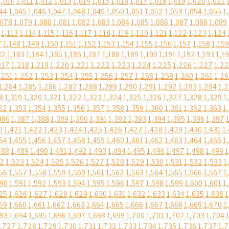
1,010
1,011
1,012
1,013
1,014
1,015
1,016
1,017
1,018
1,019
1,020
1,021
44
1,045
1,046
1,047
1,048
1,049
1,050
1,051
1,052
1,053
1,054
1,055
1
,078
1,079
1,080
1,081
1,082
1,083
1,084
1,085
1,086
1,087
1,088
1,089
1,113
1,114
1,115
1,116
1,117
1,118
1,119
1,120
1,121
1,122
1,123
1,124
7
1,148
1,149
1,150
1,151
1,152
1,153
1,154
1,155
1,156
1,157
1,158
1,159
82
1,183
1,184
1,185
1,186
1,187
1,188
1,189
1,190
1,191
1,192
1,193
1,1
217
1,218
1,219
1,220
1,221
1,222
1,223
1,224
1,225
1,226
1,227
1,2
,251
1,252
1,253
1,254
1,255
1,256
1,257
1,258
1,259
1,260
1,261
1,2
1,284
1,285
1,286
1,287
1,288
1,289
1,290
1,291
1,292
1,293
1,294
1,
8
1,319
1,320
1,321
1,322
1,323
1,324
1,325
1,326
1,327
1,328
1,329
1
52
1,353
1,354
1,355
1,356
1,357
1,358
1,359
1,360
1,361
1,362
1,363
1
386
1,387
1,388
1,389
1,390
1,391
1,392
1,393
1,394
1,395
1,396
1,397
0
1,421
1,422
1,423
1,424
1,425
1,426
1,427
1,428
1,429
1,430
1,431
1
54
1,455
1,456
1,457
1,458
1,459
1,460
1,461
1,462
1,463
1,464
1,465
1
488
1,489
1,490
1,491
1,492
1,493
1,494
1,495
1,496
1,497
1,498
1,499
1
22
1,523
1,524
1,525
1,526
1,527
1,528
1,529
1,530
1,531
1,532
1,533
1
56
1,557
1,558
1,559
1,560
1,561
1,562
1,563
1,564
1,565
1,566
1,567
1
590
1,591
1,592
1,593
1,594
1,595
1,596
1,597
1,598
1,599
1,600
1,601
1
25
1,626
1,627
1,628
1,629
1,630
1,631
1,632
1,633
1,634
1,635
1,636
1
59
1,660
1,661
1,662
1,663
1,664
1,665
1,666
1,667
1,668
1,669
1,670
1
693
1,694
1,695
1,696
1,697
1,698
1,699
1,700
1,701
1,702
1,703
1,704
1,727
1,728
1,729
1,730
1,731
1,732
1,733
1,734
1,735
1,736
1,737
1,