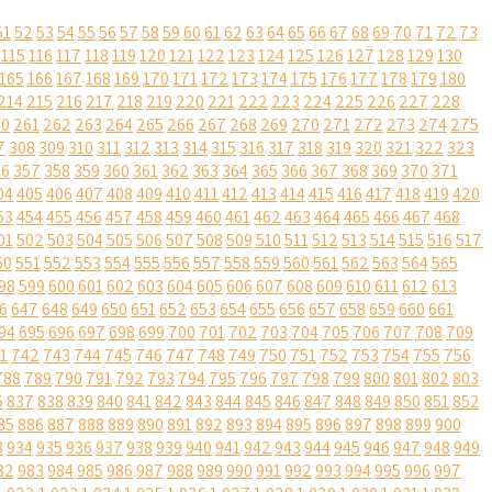
51
52
53
54
55
56
57
58
59
60
61
62
63
64
65
66
67
68
69
70
71
72
73
115
116
117
118
119
120
121
122
123
124
125
126
127
128
129
130
165
166
167
168
169
170
171
172
173
174
175
176
177
178
179
180
214
215
216
217
218
219
220
221
222
223
224
225
226
227
228
60
261
262
263
264
265
266
267
268
269
270
271
272
273
274
275
7
308
309
310
311
312
313
314
315
316
317
318
319
320
321
322
323
56
357
358
359
360
361
362
363
364
365
366
367
368
369
370
371
04
405
406
407
408
409
410
411
412
413
414
415
416
417
418
419
420
53
454
455
456
457
458
459
460
461
462
463
464
465
466
467
468
01
502
503
504
505
506
507
508
509
510
511
512
513
514
515
516
517
50
551
552
553
554
555
556
557
558
559
560
561
562
563
564
565
98
599
600
601
602
603
604
605
606
607
608
609
610
611
612
613
6
647
648
649
650
651
652
653
654
655
656
657
658
659
660
661
94
695
696
697
698
699
700
701
702
703
704
705
706
707
708
709
1
742
743
744
745
746
747
748
749
750
751
752
753
754
755
756
788
789
790
791
792
793
794
795
796
797
798
799
800
801
802
803
6
837
838
839
840
841
842
843
844
845
846
847
848
849
850
851
852
85
886
887
888
889
890
891
892
893
894
895
896
897
898
899
900
3
934
935
936
937
938
939
940
941
942
943
944
945
946
947
948
949
82
983
984
985
986
987
988
989
990
991
992
993
994
995
996
997