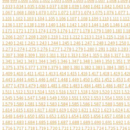
998
999
1,000
1,001
1,002
1,003
1,004
1,005
1,006
1,007
1,008
1,009
1,033
1,034
1,035
1,036
1,037
1,038
1,039
1,040
1,041
1,042
1,043
1,0
1,067
1,068
1,069
1,070
1,071
1,072
1,073
1,074
1,075
1,076
1,077
1
1,101
1,102
1,103
1,104
1,105
1,106
1,107
1,108
1,109
1,110
1,111
1,112
1,136
1,137
1,138
1,139
1,140
1,141
1,142
1,143
1,144
1,145
1,146
1,14
1,171
1,172
1,173
1,174
1,175
1,176
1,177
1,178
1,179
1,180
1,181
1,1
1,206
1,207
1,208
1,209
1,210
1,211
1,212
1,213
1,214
1,215
1,216
1,
1,240
1,241
1,242
1,243
1,244
1,245
1,246
1,247
1,248
1,249
1,250
1
1,273
1,274
1,275
1,276
1,277
1,278
1,279
1,280
1,281
1,282
1,283
1,307
1,308
1,309
1,310
1,311
1,312
1,313
1,314
1,315
1,316
1,317
1,31
1,341
1,342
1,343
1,344
1,345
1,346
1,347
1,348
1,349
1,350
1,351
1,3
1,375
1,376
1,377
1,378
1,379
1,380
1,381
1,382
1,383
1,384
1,385
1,
1,409
1,410
1,411
1,412
1,413
1,414
1,415
1,416
1,417
1,418
1,419
1,42
1,443
1,444
1,445
1,446
1,447
1,448
1,449
1,450
1,451
1,452
1,453
1,4
1,477
1,478
1,479
1,480
1,481
1,482
1,483
1,484
1,485
1,486
1,487
1,
1,511
1,512
1,513
1,514
1,515
1,516
1,517
1,518
1,519
1,520
1,521
1,5
1,545
1,546
1,547
1,548
1,549
1,550
1,551
1,552
1,553
1,554
1,555
1,5
1,579
1,580
1,581
1,582
1,583
1,584
1,585
1,586
1,587
1,588
1,589
1,
1,614
1,615
1,616
1,617
1,618
1,619
1,620
1,621
1,622
1,623
1,624
1,6
1,648
1,649
1,650
1,651
1,652
1,653
1,654
1,655
1,656
1,657
1,658
1,6
1,682
1,683
1,684
1,685
1,686
1,687
1,688
1,689
1,690
1,691
1,692
1,
1,716
1,717
1,718
1,719
1,720
1,721
1,722
1,723
1,724
1,725
1,726