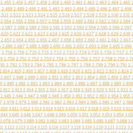
2,455
2,456
2,457
2,458
2,459
2,460
2,461
2,462
2,463
2,464
2,465
7
2,488
2,489
2,490
2,491
2,492
2,493
2,494
2,495
2,496
2,497
2,498
,521
2,522
2,523
2,524
2,525
2,526
2,527
2,528
2,529
2,530
2,531
2,554
2,555
2,556
2,557
2,558
2,559
2,560
2,561
2,562
2,563
2,564
6
2,587
2,588
2,589
2,590
2,591
2,592
2,593
2,594
2,595
2,596
2,597
,620
2,621
2,622
2,623
2,624
2,625
2,626
2,627
2,628
2,629
2,630
2,653
2,654
2,655
2,656
2,657
2,658
2,659
2,660
2,661
2,662
2,663
5
2,686
2,687
2,688
2,689
2,690
2,691
2,692
2,693
2,694
2,695
2,696
7
2,718
2,719
2,720
2,721
2,722
2,723
2,724
2,725
2,726
2,727
2,7
49
2,750
2,751
2,752
2,753
2,754
2,755
2,756
2,757
2,758
2,759
2,7
781
2,782
2,783
2,784
2,785
2,786
2,787
2,788
2,789
2,790
2,791
2,
2,814
2,815
2,816
2,817
2,818
2,819
2,820
2,821
2,822
2,823
2,824
2
2,847
2,848
2,849
2,850
2,851
2,852
2,853
2,854
2,855
2,856
2,857
79
2,880
2,881
2,882
2,883
2,884
2,885
2,886
2,887
2,888
2,889
2,89
2,912
2,913
2,914
2,915
2,916
2,917
2,918
2,919
2,920
2,921
2,922
2
2,945
2,946
2,947
2,948
2,949
2,950
2,951
2,952
2,953
2,954
2,955
7
2,978
2,979
2,980
2,981
2,982
2,983
2,984
2,985
2,986
2,987
2,98
,010
3,011
3,012
3,013
3,014
3,015
3,016
3,017
3,018
3,019
3,020
3,021
,044
3,045
3,046
3,047
3,048
3,049
3,050
3,051
3,052
3,053
3,054
3,0
3,078
3,079
3,080
3,081
3,082
3,083
3,084
3,085
3,086
3,087
3,088
3,
11
3,112
3,113
3,114
3,115
3,116
3,117
3,118
3,119
3,120
3,121
3,122
3,