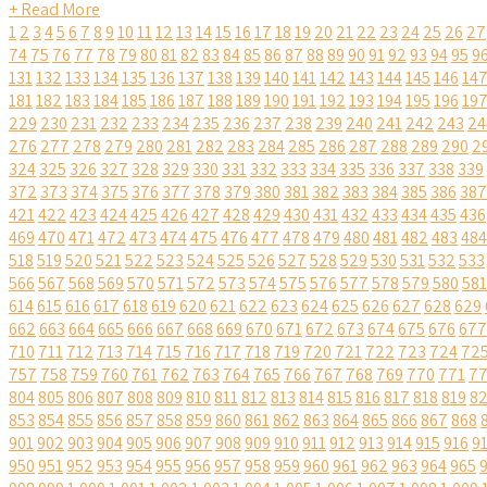
+ Read More
1
2
3
4
5
6
7
8
9
10
11
12
13
14
15
16
17
18
19
20
21
22
23
24
25
26
27
74
75
76
77
78
79
80
81
82
83
84
85
86
87
88
89
90
91
92
93
94
95
9
131
132
133
134
135
136
137
138
139
140
141
142
143
144
145
146
14
181
182
183
184
185
186
187
188
189
190
191
192
193
194
195
196
19
229
230
231
232
233
234
235
236
237
238
239
240
241
242
243
24
276
277
278
279
280
281
282
283
284
285
286
287
288
289
290
2
324
325
326
327
328
329
330
331
332
333
334
335
336
337
338
339
372
373
374
375
376
377
378
379
380
381
382
383
384
385
386
387
421
422
423
424
425
426
427
428
429
430
431
432
433
434
435
436
469
470
471
472
473
474
475
476
477
478
479
480
481
482
483
484
518
519
520
521
522
523
524
525
526
527
528
529
530
531
532
533
566
567
568
569
570
571
572
573
574
575
576
577
578
579
580
581
614
615
616
617
618
619
620
621
622
623
624
625
626
627
628
629
662
663
664
665
666
667
668
669
670
671
672
673
674
675
676
677
710
711
712
713
714
715
716
717
718
719
720
721
722
723
724
72
757
758
759
760
761
762
763
764
765
766
767
768
769
770
771
7
804
805
806
807
808
809
810
811
812
813
814
815
816
817
818
819
8
853
854
855
856
857
858
859
860
861
862
863
864
865
866
867
868
901
902
903
904
905
906
907
908
909
910
911
912
913
914
915
916
9
950
951
952
953
954
955
956
957
958
959
960
961
962
963
964
965