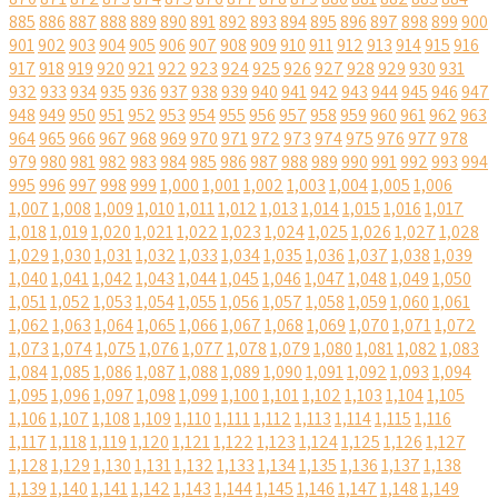
885
886
887
888
889
890
891
892
893
894
895
896
897
898
899
900
901
902
903
904
905
906
907
908
909
910
911
912
913
914
915
916
917
918
919
920
921
922
923
924
925
926
927
928
929
930
931
932
933
934
935
936
937
938
939
940
941
942
943
944
945
946
947
948
949
950
951
952
953
954
955
956
957
958
959
960
961
962
963
964
965
966
967
968
969
970
971
972
973
974
975
976
977
978
979
980
981
982
983
984
985
986
987
988
989
990
991
992
993
994
995
996
997
998
999
1,000
1,001
1,002
1,003
1,004
1,005
1,006
1,007
1,008
1,009
1,010
1,011
1,012
1,013
1,014
1,015
1,016
1,017
1,018
1,019
1,020
1,021
1,022
1,023
1,024
1,025
1,026
1,027
1,028
1,029
1,030
1,031
1,032
1,033
1,034
1,035
1,036
1,037
1,038
1,039
1,040
1,041
1,042
1,043
1,044
1,045
1,046
1,047
1,048
1,049
1,050
1,051
1,052
1,053
1,054
1,055
1,056
1,057
1,058
1,059
1,060
1,061
1,062
1,063
1,064
1,065
1,066
1,067
1,068
1,069
1,070
1,071
1,072
1,073
1,074
1,075
1,076
1,077
1,078
1,079
1,080
1,081
1,082
1,083
1,084
1,085
1,086
1,087
1,088
1,089
1,090
1,091
1,092
1,093
1,094
1,095
1,096
1,097
1,098
1,099
1,100
1,101
1,102
1,103
1,104
1,105
1,106
1,107
1,108
1,109
1,110
1,111
1,112
1,113
1,114
1,115
1,116
1,117
1,118
1,119
1,120
1,121
1,122
1,123
1,124
1,125
1,126
1,127
1,128
1,129
1,130
1,131
1,132
1,133
1,134
1,135
1,136
1,137
1,138
1,139
1,140
1,141
1,142
1,143
1,144
1,145
1,146
1,147
1,148
1,149