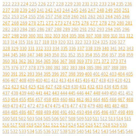
222
223
224
225
226
227
228
229
230
231
232
233
234
235
236
237
238
239
240
241
242
243
244
245
246
247
248
249
250
251
252
253
254
255
256
257
258
259
260
261
262
263
264
265
266
267
268
269
270
271
272
273
274
275
276
277
278
279
280
281
282
283
284
285
286
287
288
289
290
291
292
293
294
295
296
297
298
299
300
301
302
303
304
305
306
307
308
309
310
311
312
313
314
315
316
317
318
319
320
321
322
323
324
325
326
327
328
329
330
331
332
333
334
335
336
337
338
339
340
341
342
343
344
345
346
347
348
349
350
351
352
353
354
355
356
357
358
359
360
361
362
363
364
365
366
367
368
369
370
371
372
373
374
375
376
377
378
379
380
381
382
383
384
385
386
387
388
389
390
391
392
393
394
395
396
397
398
399
400
401
402
403
404
405
406
407
408
409
410
411
412
413
414
415
416
417
418
419
420
421
422
423
424
425
426
427
428
429
430
431
432
433
434
435
436
437
438
439
440
441
442
443
444
445
446
447
448
449
450
451
452
453
454
455
456
457
458
459
460
461
462
463
464
465
466
467
468
469
470
471
472
473
474
475
476
477
478
479
480
481
482
483
484
485
486
487
488
489
490
491
492
493
494
495
496
497
498
499
500
501
502
503
504
505
506
507
508
509
510
511
512
513
514
515
516
517
518
519
520
521
522
523
524
525
526
527
528
529
530
531
532
533
534
535
536
537
538
539
540
541
542
543
544
545
546