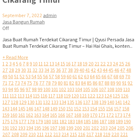
September 7, 2022
admin
Jasa Bangun Rumah
Off
Jasa Buat Rumah Terdekat Cikarang Timur | Qyusi Persada Jasa
Buat Rumah Terdekat Cikarang Timur – Hai Hai Ghais, konten...
+ Read More
1
2
3
4
5
6
7
8
9
10
11
12
13
14
15
16
17
18
19
20
21
22
23
24
25
26
27
28
29
30
31
32
33
34
35
36
37
38
39
40
41
42
43
44
45
46
47
48
49
50
51
52
53
54
55
56
57
58
59
60
61
62
63
64
65
66
67
68
69
70
71
72
73
74
75
76
77
78
79
80
81
82
83
84
85
86
87
88
89
90
91
92
93
94
95
96
97
98
99
100
101
102
103
104
105
106
107
108
109
110
111
112
113
114
115
116
117
118
119
120
121
122
123
124
125
126
127
128
129
130
131
132
133
134
135
136
137
138
139
140
141
142
143
144
145
146
147
148
149
150
151
152
153
154
155
156
157
158
159
160
161
162
163
164
165
166
167
168
169
170
171
172
173
174
175
176
177
178
179
180
181
182
183
184
185
186
187
188
189
190
191
192
193
194
195
196
197
198
199
200
201
202
203
204
205
206
207
208
209
210
211
212
213
214
215
216
217
218
219
220
221