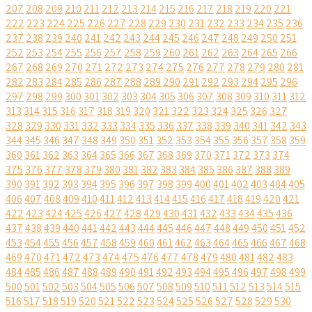
207
208
209
210
211
212
213
214
215
216
217
218
219
220
221
222
223
224
225
226
227
228
229
230
231
232
233
234
235
236
237
238
239
240
241
242
243
244
245
246
247
248
249
250
251
252
253
254
255
256
257
258
259
260
261
262
263
264
265
266
267
268
269
270
271
272
273
274
275
276
277
278
279
280
281
282
283
284
285
286
287
288
289
290
291
292
293
294
295
296
297
298
299
300
301
302
303
304
305
306
307
308
309
310
311
312
313
314
315
316
317
318
319
320
321
322
323
324
325
326
327
328
329
330
331
332
333
334
335
336
337
338
339
340
341
342
343
344
345
346
347
348
349
350
351
352
353
354
355
356
357
358
359
360
361
362
363
364
365
366
367
368
369
370
371
372
373
374
375
376
377
378
379
380
381
382
383
384
385
386
387
388
389
390
391
392
393
394
395
396
397
398
399
400
401
402
403
404
405
406
407
408
409
410
411
412
413
414
415
416
417
418
419
420
421
422
423
424
425
426
427
428
429
430
431
432
433
434
435
436
437
438
439
440
441
442
443
444
445
446
447
448
449
450
451
452
453
454
455
456
457
458
459
460
461
462
463
464
465
466
467
468
469
470
471
472
473
474
475
476
477
478
479
480
481
482
483
484
485
486
487
488
489
490
491
492
493
494
495
496
497
498
499
500
501
502
503
504
505
506
507
508
509
510
511
512
513
514
515
516
517
518
519
520
521
522
523
524
525
526
527
528
529
530