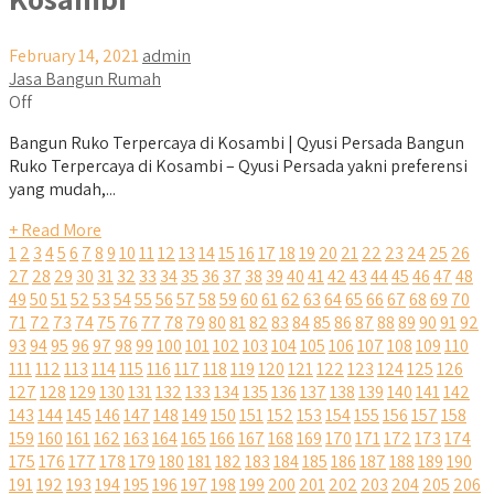
February 14, 2021
admin
Jasa Bangun Rumah
Off
Bangun Ruko Terpercaya di Kosambi | Qyusi Persada Bangun
Ruko Terpercaya di Kosambi – Qyusi Persada yakni preferensi
yang mudah,...
+ Read More
1
2
3
4
5
6
7
8
9
10
11
12
13
14
15
16
17
18
19
20
21
22
23
24
25
26
27
28
29
30
31
32
33
34
35
36
37
38
39
40
41
42
43
44
45
46
47
48
49
50
51
52
53
54
55
56
57
58
59
60
61
62
63
64
65
66
67
68
69
70
71
72
73
74
75
76
77
78
79
80
81
82
83
84
85
86
87
88
89
90
91
92
93
94
95
96
97
98
99
100
101
102
103
104
105
106
107
108
109
110
111
112
113
114
115
116
117
118
119
120
121
122
123
124
125
126
127
128
129
130
131
132
133
134
135
136
137
138
139
140
141
142
143
144
145
146
147
148
149
150
151
152
153
154
155
156
157
158
159
160
161
162
163
164
165
166
167
168
169
170
171
172
173
174
175
176
177
178
179
180
181
182
183
184
185
186
187
188
189
190
191
192
193
194
195
196
197
198
199
200
201
202
203
204
205
206