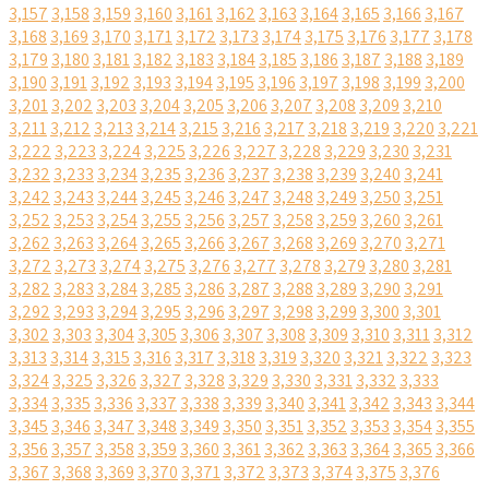
3,157
3,158
3,159
3,160
3,161
3,162
3,163
3,164
3,165
3,166
3,167
3,168
3,169
3,170
3,171
3,172
3,173
3,174
3,175
3,176
3,177
3,178
3,179
3,180
3,181
3,182
3,183
3,184
3,185
3,186
3,187
3,188
3,189
3,190
3,191
3,192
3,193
3,194
3,195
3,196
3,197
3,198
3,199
3,200
3,201
3,202
3,203
3,204
3,205
3,206
3,207
3,208
3,209
3,210
3,211
3,212
3,213
3,214
3,215
3,216
3,217
3,218
3,219
3,220
3,221
3,222
3,223
3,224
3,225
3,226
3,227
3,228
3,229
3,230
3,231
3,232
3,233
3,234
3,235
3,236
3,237
3,238
3,239
3,240
3,241
3,242
3,243
3,244
3,245
3,246
3,247
3,248
3,249
3,250
3,251
3,252
3,253
3,254
3,255
3,256
3,257
3,258
3,259
3,260
3,261
3,262
3,263
3,264
3,265
3,266
3,267
3,268
3,269
3,270
3,271
3,272
3,273
3,274
3,275
3,276
3,277
3,278
3,279
3,280
3,281
3,282
3,283
3,284
3,285
3,286
3,287
3,288
3,289
3,290
3,291
3,292
3,293
3,294
3,295
3,296
3,297
3,298
3,299
3,300
3,301
3,302
3,303
3,304
3,305
3,306
3,307
3,308
3,309
3,310
3,311
3,312
3,313
3,314
3,315
3,316
3,317
3,318
3,319
3,320
3,321
3,322
3,323
3,324
3,325
3,326
3,327
3,328
3,329
3,330
3,331
3,332
3,333
3,334
3,335
3,336
3,337
3,338
3,339
3,340
3,341
3,342
3,343
3,344
3,345
3,346
3,347
3,348
3,349
3,350
3,351
3,352
3,353
3,354
3,355
3,356
3,357
3,358
3,359
3,360
3,361
3,362
3,363
3,364
3,365
3,366
3,367
3,368
3,369
3,370
3,371
3,372
3,373
3,374
3,375
3,376