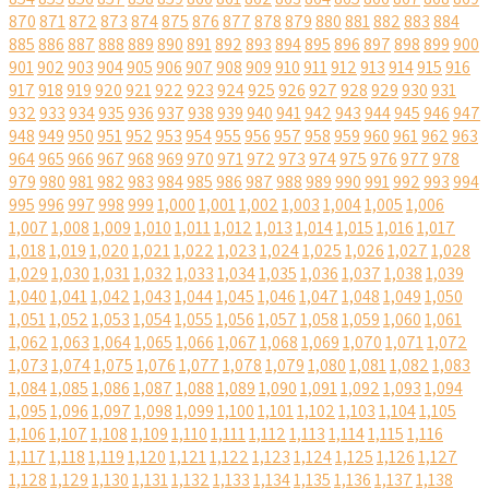
870
871
872
873
874
875
876
877
878
879
880
881
882
883
884
885
886
887
888
889
890
891
892
893
894
895
896
897
898
899
900
901
902
903
904
905
906
907
908
909
910
911
912
913
914
915
916
917
918
919
920
921
922
923
924
925
926
927
928
929
930
931
932
933
934
935
936
937
938
939
940
941
942
943
944
945
946
947
948
949
950
951
952
953
954
955
956
957
958
959
960
961
962
963
964
965
966
967
968
969
970
971
972
973
974
975
976
977
978
979
980
981
982
983
984
985
986
987
988
989
990
991
992
993
994
995
996
997
998
999
1,000
1,001
1,002
1,003
1,004
1,005
1,006
1,007
1,008
1,009
1,010
1,011
1,012
1,013
1,014
1,015
1,016
1,017
1,018
1,019
1,020
1,021
1,022
1,023
1,024
1,025
1,026
1,027
1,028
1,029
1,030
1,031
1,032
1,033
1,034
1,035
1,036
1,037
1,038
1,039
1,040
1,041
1,042
1,043
1,044
1,045
1,046
1,047
1,048
1,049
1,050
1,051
1,052
1,053
1,054
1,055
1,056
1,057
1,058
1,059
1,060
1,061
1,062
1,063
1,064
1,065
1,066
1,067
1,068
1,069
1,070
1,071
1,072
1,073
1,074
1,075
1,076
1,077
1,078
1,079
1,080
1,081
1,082
1,083
1,084
1,085
1,086
1,087
1,088
1,089
1,090
1,091
1,092
1,093
1,094
1,095
1,096
1,097
1,098
1,099
1,100
1,101
1,102
1,103
1,104
1,105
1,106
1,107
1,108
1,109
1,110
1,111
1,112
1,113
1,114
1,115
1,116
1,117
1,118
1,119
1,120
1,121
1,122
1,123
1,124
1,125
1,126
1,127
1,128
1,129
1,130
1,131
1,132
1,133
1,134
1,135
1,136
1,137
1,138