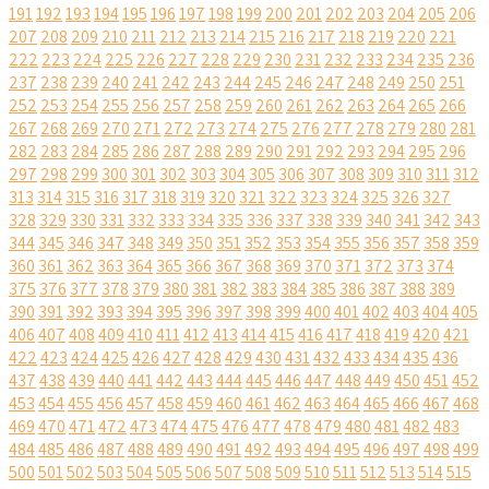
191
192
193
194
195
196
197
198
199
200
201
202
203
204
205
206
207
208
209
210
211
212
213
214
215
216
217
218
219
220
221
222
223
224
225
226
227
228
229
230
231
232
233
234
235
236
237
238
239
240
241
242
243
244
245
246
247
248
249
250
251
252
253
254
255
256
257
258
259
260
261
262
263
264
265
266
267
268
269
270
271
272
273
274
275
276
277
278
279
280
281
282
283
284
285
286
287
288
289
290
291
292
293
294
295
296
297
298
299
300
301
302
303
304
305
306
307
308
309
310
311
312
313
314
315
316
317
318
319
320
321
322
323
324
325
326
327
328
329
330
331
332
333
334
335
336
337
338
339
340
341
342
343
344
345
346
347
348
349
350
351
352
353
354
355
356
357
358
359
360
361
362
363
364
365
366
367
368
369
370
371
372
373
374
375
376
377
378
379
380
381
382
383
384
385
386
387
388
389
390
391
392
393
394
395
396
397
398
399
400
401
402
403
404
405
406
407
408
409
410
411
412
413
414
415
416
417
418
419
420
421
422
423
424
425
426
427
428
429
430
431
432
433
434
435
436
437
438
439
440
441
442
443
444
445
446
447
448
449
450
451
452
453
454
455
456
457
458
459
460
461
462
463
464
465
466
467
468
469
470
471
472
473
474
475
476
477
478
479
480
481
482
483
484
485
486
487
488
489
490
491
492
493
494
495
496
497
498
499
500
501
502
503
504
505
506
507
508
509
510
511
512
513
514
515