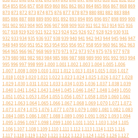
854
855
856
857
858
859
860
861
862
863
864
865
866
867
868
869
870
871
872
873
874
875
876
877
878
879
880
881
882
883
884
885
886
887
888
889
890
891
892
893
894
895
896
897
898
899
900
901
902
903
904
905
906
907
908
909
910
911
912
913
914
915
916
917
918
919
920
921
922
923
924
925
926
927
928
929
930
931
932
933
934
935
936
937
938
939
940
941
942
943
944
945
946
947
948
949
950
951
952
953
954
955
956
957
958
959
960
961
962
963
964
965
966
967
968
969
970
971
972
973
974
975
976
977
978
979
980
981
982
983
984
985
986
987
988
989
990
991
992
993
994
995
996
997
998
999
1,000
1,001
1,002
1,003
1,004
1,005
1,006
1,007
1,008
1,009
1,010
1,011
1,012
1,013
1,014
1,015
1,016
1,017
1,018
1,019
1,020
1,021
1,022
1,023
1,024
1,025
1,026
1,027
1,028
1,029
1,030
1,031
1,032
1,033
1,034
1,035
1,036
1,037
1,038
1,039
1,040
1,041
1,042
1,043
1,044
1,045
1,046
1,047
1,048
1,049
1,050
1,051
1,052
1,053
1,054
1,055
1,056
1,057
1,058
1,059
1,060
1,061
1,062
1,063
1,064
1,065
1,066
1,067
1,068
1,069
1,070
1,071
1,072
1,073
1,074
1,075
1,076
1,077
1,078
1,079
1,080
1,081
1,082
1,083
1,084
1,085
1,086
1,087
1,088
1,089
1,090
1,091
1,092
1,093
1,094
1,095
1,096
1,097
1,098
1,099
1,100
1,101
1,102
1,103
1,104
1,105
1,106
1,107
1,108
1,109
1,110
1,111
1,112
1,113
1,114
1,115
1,116
1,117
1,118
1,119
1,120
1,121
1,122
1,123
1,124
1,125
1,126
1,127