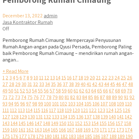
December 13, 2022
admin
Jasa Kontraktor Rumah
Off
Pemborong Rumah Cimaung: Mempercayai Penyusunan
Rumah Angan-angan pada Qyusi Persada, Pemborong Paling
baik Pemborong Rumah Cimaung – mendirikan rumah angan-
angan...
+ Read More
1
2
3
4
5
6
7
8
9
10
11
12
13
14
15
16
17
18
19
20
21
22
23
24
25
26
27
28
29
30
31
32
33
34
35
36
37
38
39
40
41
42
43
44
45
46
47
48
49
50
51
52
53
54
55
56
57
58
59
60
61
62
63
64
65
66
67
68
69
70
71
72
73
74
75
76
77
78
79
80
81
82
83
84
85
86
87
88
89
90
91
92
93
94
95
96
97
98
99
100
101
102
103
104
105
106
107
108
109
110
111
112
113
114
115
116
117
118
119
120
121
122
123
124
125
126
127
128
129
130
131
132
133
134
135
136
137
138
139
140
141
142
143
144
145
146
147
148
149
150
151
152
153
154
155
156
157
158
159
160
161
162
163
164
165
166
167
168
169
170
171
172
173
174
175
176
177
178
179
180
181
182
183
184
185
186
187
188
189
190