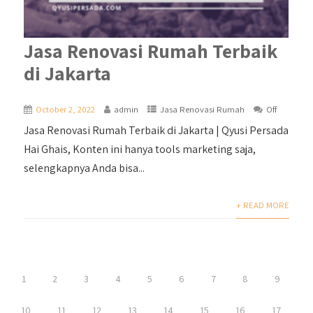
Jasa Renovasi Rumah Terbaik
di Jakarta
October 2, 2022
admin
Jasa Renovasi Rumah
Off
Jasa Renovasi Rumah Terbaik di Jakarta | Qyusi Persada
Hai Ghais, Konten ini hanya tools marketing saja,
selengkapnya Anda bisa...
+ READ MORE
1
2
3
4
5
6
7
8
9
10
11
12
13
14
15
16
17