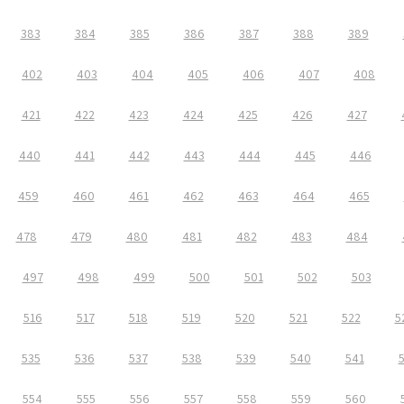
383
384
385
386
387
388
389
402
403
404
405
406
407
408
421
422
423
424
425
426
427
440
441
442
443
444
445
446
459
460
461
462
463
464
465
478
479
480
481
482
483
484
497
498
499
500
501
502
503
516
517
518
519
520
521
522
5
535
536
537
538
539
540
541
554
555
556
557
558
559
560