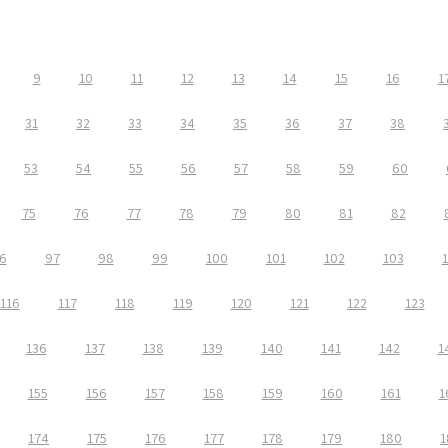
9
10
11
12
13
14
15
16
1
31
32
33
34
35
36
37
38
53
54
55
56
57
58
59
60
75
76
77
78
79
80
81
82
6
97
98
99
100
101
102
103
116
117
118
119
120
121
122
123
136
137
138
139
140
141
142
1
155
156
157
158
159
160
161
1
174
175
176
177
178
179
180
1