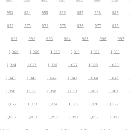
953
954
955
956
957
958
959
972
973
974
975
976
977
978
991
992
993
994
995
996
997
1,008
1,009
1,010
1,011
1,012
1,013
1,024
1,025
1,026
1,027
1,028
1,029
1,040
1,041
1,042
1,043
1,044
1,045
1,056
1,057
1,058
1,059
1,060
1,061
1,072
1,073
1,074
1,075
1,076
1,077
1,088
1,089
1,090
1,091
1,092
1,093