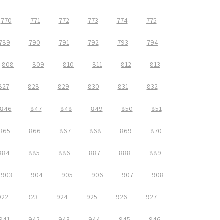
770
771
772
773
774
775
789
790
791
792
793
794
808
809
810
811
812
813
827
828
829
830
831
832
846
847
848
849
850
851
865
866
867
868
869
870
884
885
886
887
888
889
903
904
905
906
907
908
922
923
924
925
926
927
941
942
943
944
945
946