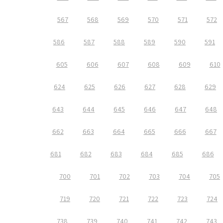
567
568
569
570
571
572
586
587
588
589
590
591
605
606
607
608
609
610
624
625
626
627
628
629
643
644
645
646
647
648
662
663
664
665
666
667
681
682
683
684
685
686
700
701
702
703
704
705
719
720
721
722
723
724
738
739
740
741
742
743