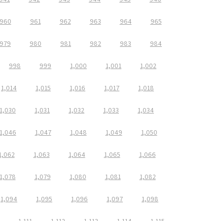
960
961
962
963
964
965
979
980
981
982
983
984
998
999
1,000
1,001
1,002
1,014
1,015
1,016
1,017
1,018
1,030
1,031
1,032
1,033
1,034
1,046
1,047
1,048
1,049
1,050
1,062
1,063
1,064
1,065
1,066
1,078
1,079
1,080
1,081
1,082
1,094
1,095
1,096
1,097
1,098