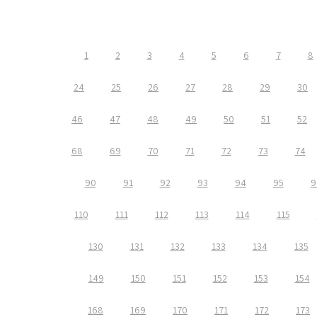
1
2
3
4
5
6
7
8
24
25
26
27
28
29
30
46
47
48
49
50
51
52
68
69
70
71
72
73
74
90
91
92
93
94
95
9
110
111
112
113
114
115
130
131
132
133
134
135
149
150
151
152
153
154
168
169
170
171
172
173