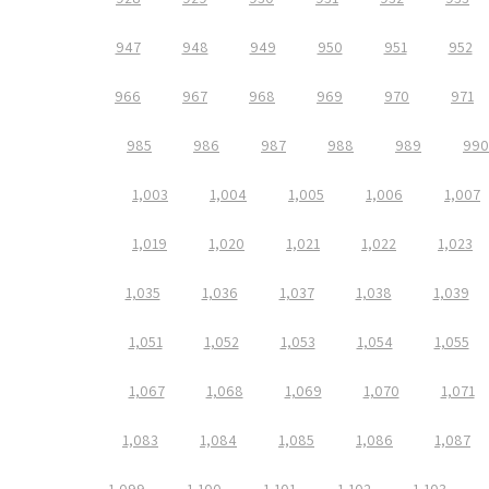
947
948
949
950
951
952
966
967
968
969
970
971
985
986
987
988
989
990
1,003
1,004
1,005
1,006
1,007
1,019
1,020
1,021
1,022
1,023
1,035
1,036
1,037
1,038
1,039
1,051
1,052
1,053
1,054
1,055
1,067
1,068
1,069
1,070
1,071
1,083
1,084
1,085
1,086
1,087