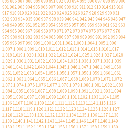
885
886
887
888
889
890
891
892
893
894
895
896
897
898
899
900
901
902
903
904
905
906
907
908
909
910
911
912
913
914
915
916
917
918
919
920
921
922
923
924
925
926
927
928
929
930
931
932
933
934
935
936
937
938
939
940
941
942
943
944
945
946
947
948
949
950
951
952
953
954
955
956
957
958
959
960
961
962
963
964
965
966
967
968
969
970
971
972
973
974
975
976
977
978
979
980
981
982
983
984
985
986
987
988
989
990
991
992
993
994
995
996
997
998
999
1,000
1,001
1,002
1,003
1,004
1,005
1,006
1,007
1,008
1,009
1,010
1,011
1,012
1,013
1,014
1,015
1,016
1,017
1,018
1,019
1,020
1,021
1,022
1,023
1,024
1,025
1,026
1,027
1,028
1,029
1,030
1,031
1,032
1,033
1,034
1,035
1,036
1,037
1,038
1,039
1,040
1,041
1,042
1,043
1,044
1,045
1,046
1,047
1,048
1,049
1,050
1,051
1,052
1,053
1,054
1,055
1,056
1,057
1,058
1,059
1,060
1,061
1,062
1,063
1,064
1,065
1,066
1,067
1,068
1,069
1,070
1,071
1,072
1,073
1,074
1,075
1,076
1,077
1,078
1,079
1,080
1,081
1,082
1,083
1,084
1,085
1,086
1,087
1,088
1,089
1,090
1,091
1,092
1,093
1,094
1,095
1,096
1,097
1,098
1,099
1,100
1,101
1,102
1,103
1,104
1,105
1,106
1,107
1,108
1,109
1,110
1,111
1,112
1,113
1,114
1,115
1,116
1,117
1,118
1,119
1,120
1,121
1,122
1,123
1,124
1,125
1,126
1,127
1,128
1,129
1,130
1,131
1,132
1,133
1,134
1,135
1,136
1,137
1,138
1,139
1,140
1,141
1,142
1,143
1,144
1,145
1,146
1,147
1,148
1,149
1,150
1,151
1,152
1,153
1,154
1,155
1,156
1,157
1,158
1,159
1,160