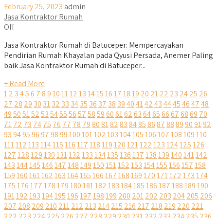
February 25, 2023
admin
Jasa Kontraktor Rumah
Off
Jasa Kontraktor Rumah di Batuceper: Mempercayakan
Pendirian Rumah Khayalan pada Qyusi Persada, Anemer Paling
baik Jasa Kontraktor Rumah di Batuceper...
+ Read More
1
2
3
4
5
6
7
8
9
10
11
12
13
14
15
16
17
18
19
20
21
22
23
24
25
26
27
28
29
30
31
32
33
34
35
36
37
38
39
40
41
42
43
44
45
46
47
48
49
50
51
52
53
54
55
56
57
58
59
60
61
62
63
64
65
66
67
68
69
70
71
72
73
74
75
76
77
78
79
80
81
82
83
84
85
86
87
88
89
90
91
92
93
94
95
96
97
98
99
100
101
102
103
104
105
106
107
108
109
110
111
112
113
114
115
116
117
118
119
120
121
122
123
124
125
126
127
128
129
130
131
132
133
134
135
136
137
138
139
140
141
142
143
144
145
146
147
148
149
150
151
152
153
154
155
156
157
158
159
160
161
162
163
164
165
166
167
168
169
170
171
172
173
174
175
176
177
178
179
180
181
182
183
184
185
186
187
188
189
190
191
192
193
194
195
196
197
198
199
200
201
202
203
204
205
206
207
208
209
210
211
212
213
214
215
216
217
218
219
220
221
222
223
224
225
226
227
228
229
230
231
232
233
234
235
236