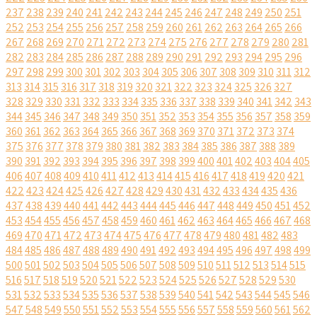
237
238
239
240
241
242
243
244
245
246
247
248
249
250
251
252
253
254
255
256
257
258
259
260
261
262
263
264
265
266
267
268
269
270
271
272
273
274
275
276
277
278
279
280
281
282
283
284
285
286
287
288
289
290
291
292
293
294
295
296
297
298
299
300
301
302
303
304
305
306
307
308
309
310
311
312
313
314
315
316
317
318
319
320
321
322
323
324
325
326
327
328
329
330
331
332
333
334
335
336
337
338
339
340
341
342
343
344
345
346
347
348
349
350
351
352
353
354
355
356
357
358
359
360
361
362
363
364
365
366
367
368
369
370
371
372
373
374
375
376
377
378
379
380
381
382
383
384
385
386
387
388
389
390
391
392
393
394
395
396
397
398
399
400
401
402
403
404
405
406
407
408
409
410
411
412
413
414
415
416
417
418
419
420
421
422
423
424
425
426
427
428
429
430
431
432
433
434
435
436
437
438
439
440
441
442
443
444
445
446
447
448
449
450
451
452
453
454
455
456
457
458
459
460
461
462
463
464
465
466
467
468
469
470
471
472
473
474
475
476
477
478
479
480
481
482
483
484
485
486
487
488
489
490
491
492
493
494
495
496
497
498
499
500
501
502
503
504
505
506
507
508
509
510
511
512
513
514
515
516
517
518
519
520
521
522
523
524
525
526
527
528
529
530
531
532
533
534
535
536
537
538
539
540
541
542
543
544
545
546
547
548
549
550
551
552
553
554
555
556
557
558
559
560
561
562