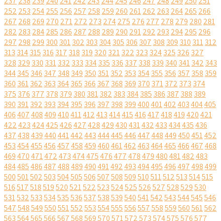
237
238
239
240
241
242
243
244
245
246
247
248
249
250
251
252
253
254
255
256
257
258
259
260
261
262
263
264
265
266
267
268
269
270
271
272
273
274
275
276
277
278
279
280
281
282
283
284
285
286
287
288
289
290
291
292
293
294
295
296
297
298
299
300
301
302
303
304
305
306
307
308
309
310
311
312
313
314
315
316
317
318
319
320
321
322
323
324
325
326
327
328
329
330
331
332
333
334
335
336
337
338
339
340
341
342
343
344
345
346
347
348
349
350
351
352
353
354
355
356
357
358
359
360
361
362
363
364
365
366
367
368
369
370
371
372
373
374
375
376
377
378
379
380
381
382
383
384
385
386
387
388
389
390
391
392
393
394
395
396
397
398
399
400
401
402
403
404
405
406
407
408
409
410
411
412
413
414
415
416
417
418
419
420
421
422
423
424
425
426
427
428
429
430
431
432
433
434
435
436
437
438
439
440
441
442
443
444
445
446
447
448
449
450
451
452
453
454
455
456
457
458
459
460
461
462
463
464
465
466
467
468
469
470
471
472
473
474
475
476
477
478
479
480
481
482
483
484
485
486
487
488
489
490
491
492
493
494
495
496
497
498
499
500
501
502
503
504
505
506
507
508
509
510
511
512
513
514
515
516
517
518
519
520
521
522
523
524
525
526
527
528
529
530
531
532
533
534
535
536
537
538
539
540
541
542
543
544
545
546
547
548
549
550
551
552
553
554
555
556
557
558
559
560
561
562
563
564
565
566
567
568
569
570
571
572
573
574
575
576
577