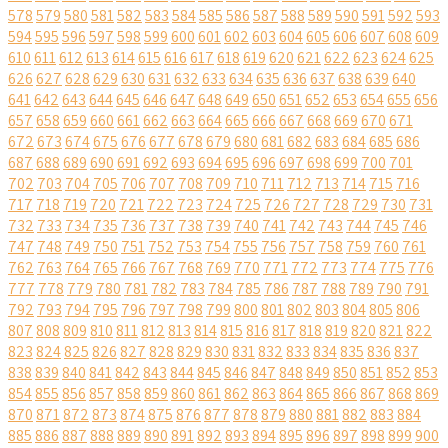
578
579
580
581
582
583
584
585
586
587
588
589
590
591
592
593
594
595
596
597
598
599
600
601
602
603
604
605
606
607
608
609
610
611
612
613
614
615
616
617
618
619
620
621
622
623
624
625
626
627
628
629
630
631
632
633
634
635
636
637
638
639
640
641
642
643
644
645
646
647
648
649
650
651
652
653
654
655
656
657
658
659
660
661
662
663
664
665
666
667
668
669
670
671
672
673
674
675
676
677
678
679
680
681
682
683
684
685
686
687
688
689
690
691
692
693
694
695
696
697
698
699
700
701
702
703
704
705
706
707
708
709
710
711
712
713
714
715
716
717
718
719
720
721
722
723
724
725
726
727
728
729
730
731
732
733
734
735
736
737
738
739
740
741
742
743
744
745
746
747
748
749
750
751
752
753
754
755
756
757
758
759
760
761
762
763
764
765
766
767
768
769
770
771
772
773
774
775
776
777
778
779
780
781
782
783
784
785
786
787
788
789
790
791
792
793
794
795
796
797
798
799
800
801
802
803
804
805
806
807
808
809
810
811
812
813
814
815
816
817
818
819
820
821
822
823
824
825
826
827
828
829
830
831
832
833
834
835
836
837
838
839
840
841
842
843
844
845
846
847
848
849
850
851
852
853
854
855
856
857
858
859
860
861
862
863
864
865
866
867
868
869
870
871
872
873
874
875
876
877
878
879
880
881
882
883
884
885
886
887
888
889
890
891
892
893
894
895
896
897
898
899
900