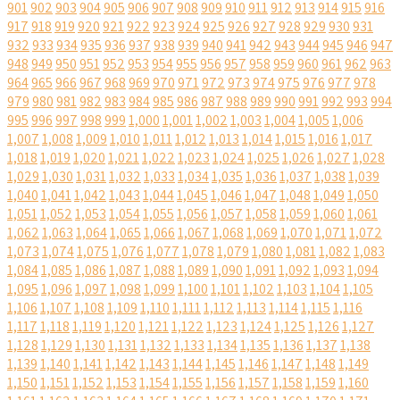
901
902
903
904
905
906
907
908
909
910
911
912
913
914
915
916
917
918
919
920
921
922
923
924
925
926
927
928
929
930
931
932
933
934
935
936
937
938
939
940
941
942
943
944
945
946
947
948
949
950
951
952
953
954
955
956
957
958
959
960
961
962
963
964
965
966
967
968
969
970
971
972
973
974
975
976
977
978
979
980
981
982
983
984
985
986
987
988
989
990
991
992
993
994
995
996
997
998
999
1,000
1,001
1,002
1,003
1,004
1,005
1,006
1,007
1,008
1,009
1,010
1,011
1,012
1,013
1,014
1,015
1,016
1,017
1,018
1,019
1,020
1,021
1,022
1,023
1,024
1,025
1,026
1,027
1,028
1,029
1,030
1,031
1,032
1,033
1,034
1,035
1,036
1,037
1,038
1,039
1,040
1,041
1,042
1,043
1,044
1,045
1,046
1,047
1,048
1,049
1,050
1,051
1,052
1,053
1,054
1,055
1,056
1,057
1,058
1,059
1,060
1,061
1,062
1,063
1,064
1,065
1,066
1,067
1,068
1,069
1,070
1,071
1,072
1,073
1,074
1,075
1,076
1,077
1,078
1,079
1,080
1,081
1,082
1,083
1,084
1,085
1,086
1,087
1,088
1,089
1,090
1,091
1,092
1,093
1,094
1,095
1,096
1,097
1,098
1,099
1,100
1,101
1,102
1,103
1,104
1,105
1,106
1,107
1,108
1,109
1,110
1,111
1,112
1,113
1,114
1,115
1,116
1,117
1,118
1,119
1,120
1,121
1,122
1,123
1,124
1,125
1,126
1,127
1,128
1,129
1,130
1,131
1,132
1,133
1,134
1,135
1,136
1,137
1,138
1,139
1,140
1,141
1,142
1,143
1,144
1,145
1,146
1,147
1,148
1,149
1,150
1,151
1,152
1,153
1,154
1,155
1,156
1,157
1,158
1,159
1,160