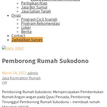
Perbaikan Atap
Jasa Bor Sumur
Jasa Galian Tanah
Qyusi
Program Cicil Syariah
Program Rekomendasi
Loker
Berita
Contact
Jadwalkan Survey
Pemborong Rumah Sukodono
March 24, 2022
admin
Jasa Kontraktor Rumah
Off
Pemborong Rumah Sukodono: Mempercayakan Pembentukan
Rumah Angan-angan pada Qyusi Persada, Pemborong
Terunggul Pemborong Rumah Sukodono – membuat rumah
khayalan adalah...