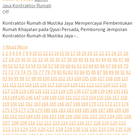
Jasa Kontraktor Rumah
Off
Kontraktor Rumah di Mustika Jaya: Mempercayai Pembentukan
Rumah Khayalan pada Qyusi Persada, Pemborong Jempolan
Kontraktor Rumah di Mustika Jaya –...
+ Read More
1
2
3
4
5
6
7
8
9
10
11
12
13
14
15
16
17
18
19
20
21
22
23
24
25
26
27
28
29
30
31
32
33
34
35
36
37
38
39
40
41
42
43
44
45
46
47
48
49
50
51
52
53
54
55
56
57
58
59
60
61
62
63
64
65
66
67
68
69
70
71
72
73
74
75
76
77
78
79
80
81
82
83
84
85
86
87
88
89
90
91
92
93
94
95
96
97
98
99
100
101
102
103
104
105
106
107
108
109
110
111
112
113
114
115
116
117
118
119
120
121
122
123
124
125
126
127
128
129
130
131
132
133
134
135
136
137
138
139
140
141
142
143
144
145
146
147
148
149
150
151
152
153
154
155
156
157
158
159
160
161
162
163
164
165
166
167
168
169
170
171
172
173
174
175
176
177
178
179
180
181
182
183
184
185
186
187
188
189
190
191
192
193
194
195
196
197
198
199
200
201
202
203
204
205
206
207
208
209
210
211
212
213
214
215
216
217
218
219
220
221
222
223
224
225
226
227
228
229
230
231
232
233
234
235
236