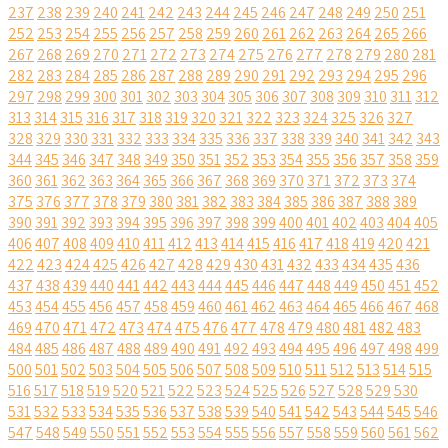
237
238
239
240
241
242
243
244
245
246
247
248
249
250
251
252
253
254
255
256
257
258
259
260
261
262
263
264
265
266
267
268
269
270
271
272
273
274
275
276
277
278
279
280
281
282
283
284
285
286
287
288
289
290
291
292
293
294
295
296
297
298
299
300
301
302
303
304
305
306
307
308
309
310
311
312
313
314
315
316
317
318
319
320
321
322
323
324
325
326
327
328
329
330
331
332
333
334
335
336
337
338
339
340
341
342
343
344
345
346
347
348
349
350
351
352
353
354
355
356
357
358
359
360
361
362
363
364
365
366
367
368
369
370
371
372
373
374
375
376
377
378
379
380
381
382
383
384
385
386
387
388
389
390
391
392
393
394
395
396
397
398
399
400
401
402
403
404
405
406
407
408
409
410
411
412
413
414
415
416
417
418
419
420
421
422
423
424
425
426
427
428
429
430
431
432
433
434
435
436
437
438
439
440
441
442
443
444
445
446
447
448
449
450
451
452
453
454
455
456
457
458
459
460
461
462
463
464
465
466
467
468
469
470
471
472
473
474
475
476
477
478
479
480
481
482
483
484
485
486
487
488
489
490
491
492
493
494
495
496
497
498
499
500
501
502
503
504
505
506
507
508
509
510
511
512
513
514
515
516
517
518
519
520
521
522
523
524
525
526
527
528
529
530
531
532
533
534
535
536
537
538
539
540
541
542
543
544
545
546
547
548
549
550
551
552
553
554
555
556
557
558
559
560
561
562