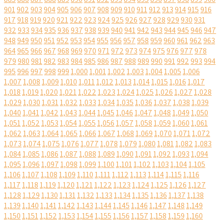
901
902
903
904
905
906
907
908
909
910
911
912
913
914
915
916
917
918
919
920
921
922
923
924
925
926
927
928
929
930
931
932
933
934
935
936
937
938
939
940
941
942
943
944
945
946
947
948
949
950
951
952
953
954
955
956
957
958
959
960
961
962
963
964
965
966
967
968
969
970
971
972
973
974
975
976
977
978
979
980
981
982
983
984
985
986
987
988
989
990
991
992
993
994
995
996
997
998
999
1,000
1,001
1,002
1,003
1,004
1,005
1,006
1,007
1,008
1,009
1,010
1,011
1,012
1,013
1,014
1,015
1,016
1,017
1,018
1,019
1,020
1,021
1,022
1,023
1,024
1,025
1,026
1,027
1,028
1,029
1,030
1,031
1,032
1,033
1,034
1,035
1,036
1,037
1,038
1,039
1,040
1,041
1,042
1,043
1,044
1,045
1,046
1,047
1,048
1,049
1,050
1,051
1,052
1,053
1,054
1,055
1,056
1,057
1,058
1,059
1,060
1,061
1,062
1,063
1,064
1,065
1,066
1,067
1,068
1,069
1,070
1,071
1,072
1,073
1,074
1,075
1,076
1,077
1,078
1,079
1,080
1,081
1,082
1,083
1,084
1,085
1,086
1,087
1,088
1,089
1,090
1,091
1,092
1,093
1,094
1,095
1,096
1,097
1,098
1,099
1,100
1,101
1,102
1,103
1,104
1,105
1,106
1,107
1,108
1,109
1,110
1,111
1,112
1,113
1,114
1,115
1,116
1,117
1,118
1,119
1,120
1,121
1,122
1,123
1,124
1,125
1,126
1,127
1,128
1,129
1,130
1,131
1,132
1,133
1,134
1,135
1,136
1,137
1,138
1,139
1,140
1,141
1,142
1,143
1,144
1,145
1,146
1,147
1,148
1,149
1,150
1,151
1,152
1,153
1,154
1,155
1,156
1,157
1,158
1,159
1,160