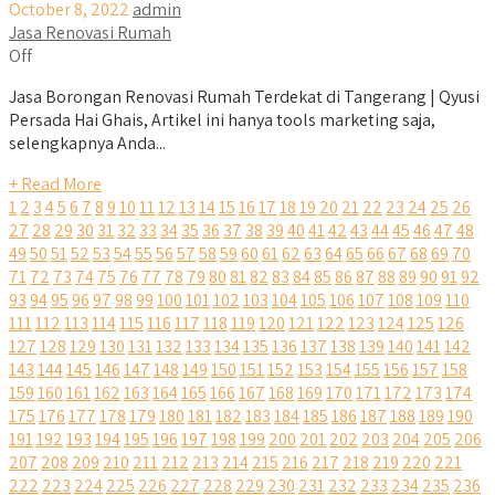
October 8, 2022
admin
Jasa Renovasi Rumah
Off
Jasa Borongan Renovasi Rumah Terdekat di Tangerang | Qyusi
Persada Hai Ghais, Artikel ini hanya tools marketing saja,
selengkapnya Anda...
+ Read More
1
2
3
4
5
6
7
8
9
10
11
12
13
14
15
16
17
18
19
20
21
22
23
24
25
26
27
28
29
30
31
32
33
34
35
36
37
38
39
40
41
42
43
44
45
46
47
48
49
50
51
52
53
54
55
56
57
58
59
60
61
62
63
64
65
66
67
68
69
70
71
72
73
74
75
76
77
78
79
80
81
82
83
84
85
86
87
88
89
90
91
92
93
94
95
96
97
98
99
100
101
102
103
104
105
106
107
108
109
110
111
112
113
114
115
116
117
118
119
120
121
122
123
124
125
126
127
128
129
130
131
132
133
134
135
136
137
138
139
140
141
142
143
144
145
146
147
148
149
150
151
152
153
154
155
156
157
158
159
160
161
162
163
164
165
166
167
168
169
170
171
172
173
174
175
176
177
178
179
180
181
182
183
184
185
186
187
188
189
190
191
192
193
194
195
196
197
198
199
200
201
202
203
204
205
206
207
208
209
210
211
212
213
214
215
216
217
218
219
220
221
222
223
224
225
226
227
228
229
230
231
232
233
234
235
236