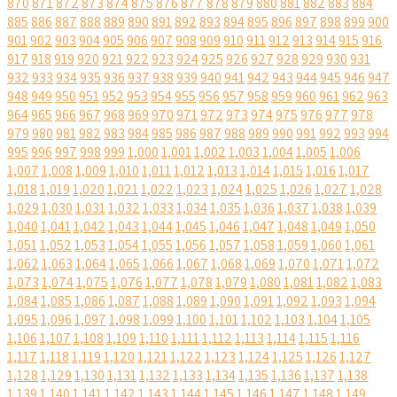
870
871
872
873
874
875
876
877
878
879
880
881
882
883
884
885
886
887
888
889
890
891
892
893
894
895
896
897
898
899
900
901
902
903
904
905
906
907
908
909
910
911
912
913
914
915
916
917
918
919
920
921
922
923
924
925
926
927
928
929
930
931
932
933
934
935
936
937
938
939
940
941
942
943
944
945
946
947
948
949
950
951
952
953
954
955
956
957
958
959
960
961
962
963
964
965
966
967
968
969
970
971
972
973
974
975
976
977
978
979
980
981
982
983
984
985
986
987
988
989
990
991
992
993
994
995
996
997
998
999
1,000
1,001
1,002
1,003
1,004
1,005
1,006
1,007
1,008
1,009
1,010
1,011
1,012
1,013
1,014
1,015
1,016
1,017
1,018
1,019
1,020
1,021
1,022
1,023
1,024
1,025
1,026
1,027
1,028
1,029
1,030
1,031
1,032
1,033
1,034
1,035
1,036
1,037
1,038
1,039
1,040
1,041
1,042
1,043
1,044
1,045
1,046
1,047
1,048
1,049
1,050
1,051
1,052
1,053
1,054
1,055
1,056
1,057
1,058
1,059
1,060
1,061
1,062
1,063
1,064
1,065
1,066
1,067
1,068
1,069
1,070
1,071
1,072
1,073
1,074
1,075
1,076
1,077
1,078
1,079
1,080
1,081
1,082
1,083
1,084
1,085
1,086
1,087
1,088
1,089
1,090
1,091
1,092
1,093
1,094
1,095
1,096
1,097
1,098
1,099
1,100
1,101
1,102
1,103
1,104
1,105
1,106
1,107
1,108
1,109
1,110
1,111
1,112
1,113
1,114
1,115
1,116
1,117
1,118
1,119
1,120
1,121
1,122
1,123
1,124
1,125
1,126
1,127
1,128
1,129
1,130
1,131
1,132
1,133
1,134
1,135
1,136
1,137
1,138
1,139
1,140
1,141
1,142
1,143
1,144
1,145
1,146
1,147
1,148
1,149