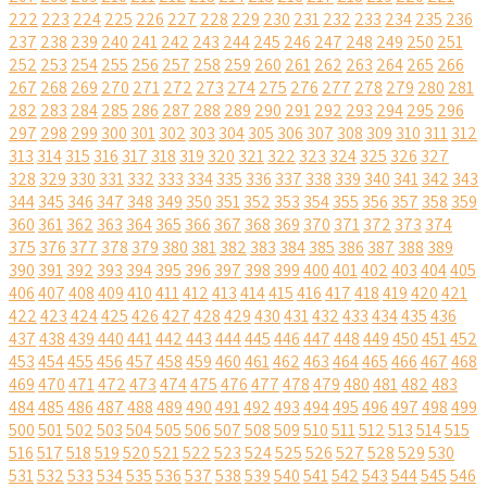
222
223
224
225
226
227
228
229
230
231
232
233
234
235
236
237
238
239
240
241
242
243
244
245
246
247
248
249
250
251
252
253
254
255
256
257
258
259
260
261
262
263
264
265
266
267
268
269
270
271
272
273
274
275
276
277
278
279
280
281
282
283
284
285
286
287
288
289
290
291
292
293
294
295
296
297
298
299
300
301
302
303
304
305
306
307
308
309
310
311
312
313
314
315
316
317
318
319
320
321
322
323
324
325
326
327
328
329
330
331
332
333
334
335
336
337
338
339
340
341
342
343
344
345
346
347
348
349
350
351
352
353
354
355
356
357
358
359
360
361
362
363
364
365
366
367
368
369
370
371
372
373
374
375
376
377
378
379
380
381
382
383
384
385
386
387
388
389
390
391
392
393
394
395
396
397
398
399
400
401
402
403
404
405
406
407
408
409
410
411
412
413
414
415
416
417
418
419
420
421
422
423
424
425
426
427
428
429
430
431
432
433
434
435
436
437
438
439
440
441
442
443
444
445
446
447
448
449
450
451
452
453
454
455
456
457
458
459
460
461
462
463
464
465
466
467
468
469
470
471
472
473
474
475
476
477
478
479
480
481
482
483
484
485
486
487
488
489
490
491
492
493
494
495
496
497
498
499
500
501
502
503
504
505
506
507
508
509
510
511
512
513
514
515
516
517
518
519
520
521
522
523
524
525
526
527
528
529
530
531
532
533
534
535
536
537
538
539
540
541
542
543
544
545
546