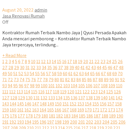
August 20, 2022
admin
Jasa Renovasi Rumah
Off
Kontraktor Rumah Terbaik Nambo Jaya | Qyusi Persada Apakah
Anda mencari pemborong – Kontraktor Rumah Terbaik Nambo
Jaya terpercaya, terlindung...
+ Read More
1
2
3
4
5
6
7
8
9
10
11
12
13
14
15
16
17
18
19
20
21
22
23
24
25
26
27
28
29
30
31
32
33
34
35
36
37
38
39
40
41
42
43
44
45
46
47
48
49
50
51
52
53
54
55
56
57
58
59
60
61
62
63
64
65
66
67
68
69
70
71
72
73
74
75
76
77
78
79
80
81
82
83
84
85
86
87
88
89
90
91
92
93
94
95
96
97
98
99
100
101
102
103
104
105
106
107
108
109
110
111
112
113
114
115
116
117
118
119
120
121
122
123
124
125
126
127
128
129
130
131
132
133
134
135
136
137
138
139
140
141
142
143
144
145
146
147
148
149
150
151
152
153
154
155
156
157
158
159
160
161
162
163
164
165
166
167
168
169
170
171
172
173
174
175
176
177
178
179
180
181
182
183
184
185
186
187
188
189
190
191
192
193
194
195
196
197
198
199
200
201
202
203
204
205
206
207
208
209
210
211
212
213
214
215
216
217
218
219
220
221