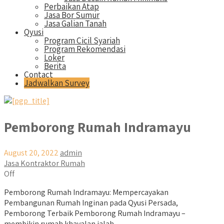
Perbaikan Atap
Jasa Bor Sumur
Jasa Galian Tanah
Qyusi
Program Cicil Syariah
Program Rekomendasi
Loker
Berita
Contact
Jadwalkan Survey
Pemborong Rumah Indramayu
August 20, 2022
admin
Jasa Kontraktor Rumah
Off
Pemborong Rumah Indramayu: Mempercayakan
Pembangunan Rumah Inginan pada Qyusi Persada,
Pemborong Terbaik Pemborong Rumah Indramayu –
membikin rumah khayalan ialah...