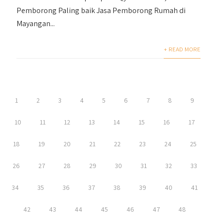
Pemborong Paling baik Jasa Pemborong Rumah di
Mayangan...
+ READ MORE
1
2
3
4
5
6
7
8
9
10
11
12
13
14
15
16
17
18
19
20
21
22
23
24
25
26
27
28
29
30
31
32
33
34
35
36
37
38
39
40
41
42
43
44
45
46
47
48