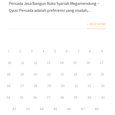
Persada Jasa Bangun Ruko Syariah Megamendung –
Qyusi Persada adalah preferensi yang mudah,...
+ READ MORE
1
2
3
4
5
6
7
8
9
10
11
12
13
14
15
16
17
18
19
20
21
22
23
24
25
26
27
28
29
30
31
32
33
34
35
36
37
38
39
40
41
42
43
44
45
46
47
48