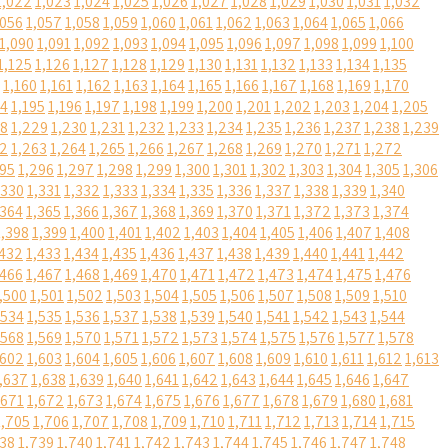
1,022
1,023
1,024
1,025
1,026
1,027
1,028
1,029
1,030
1,031
1,032
,056
1,057
1,058
1,059
1,060
1,061
1,062
1,063
1,064
1,065
1,066
1,090
1,091
1,092
1,093
1,094
1,095
1,096
1,097
1,098
1,099
1,100
1,125
1,126
1,127
1,128
1,129
1,130
1,131
1,132
1,133
1,134
1,135
1,160
1,161
1,162
1,163
1,164
1,165
1,166
1,167
1,168
1,169
1,170
94
1,195
1,196
1,197
1,198
1,199
1,200
1,201
1,202
1,203
1,204
1,205
28
1,229
1,230
1,231
1,232
1,233
1,234
1,235
1,236
1,237
1,238
1,239
62
1,263
1,264
1,265
1,266
1,267
1,268
1,269
1,270
1,271
1,272
295
1,296
1,297
1,298
1,299
1,300
1,301
1,302
1,303
1,304
1,305
1,306
,330
1,331
1,332
1,333
1,334
1,335
1,336
1,337
1,338
1,339
1,340
,364
1,365
1,366
1,367
1,368
1,369
1,370
1,371
1,372
1,373
1,374
1,398
1,399
1,400
1,401
1,402
1,403
1,404
1,405
1,406
1,407
1,408
,432
1,433
1,434
1,435
1,436
1,437
1,438
1,439
1,440
1,441
1,442
,466
1,467
1,468
1,469
1,470
1,471
1,472
1,473
1,474
1,475
1,476
,500
1,501
1,502
1,503
1,504
1,505
1,506
1,507
1,508
1,509
1,510
,534
1,535
1,536
1,537
1,538
1,539
1,540
1,541
1,542
1,543
1,544
,568
1,569
1,570
1,571
1,572
1,573
1,574
1,575
1,576
1,577
1,578
,602
1,603
1,604
1,605
1,606
1,607
1,608
1,609
1,610
1,611
1,612
1,613
,637
1,638
1,639
1,640
1,641
1,642
1,643
1,644
1,645
1,646
1,647
,671
1,672
1,673
1,674
1,675
1,676
1,677
1,678
1,679
1,680
1,681
1,705
1,706
1,707
1,708
1,709
1,710
1,711
1,712
1,713
1,714
1,715
738
1,739
1,740
1,741
1,742
1,743
1,744
1,745
1,746
1,747
1,748