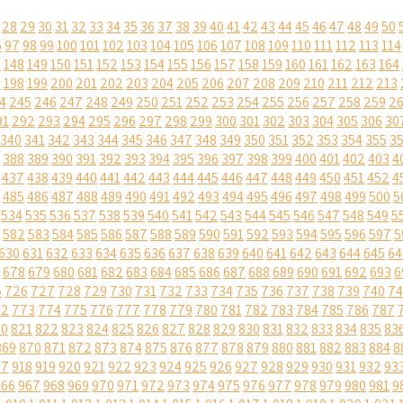
28
29
30
31
32
33
34
35
36
37
38
39
40
41
42
43
44
45
46
47
48
49
50
6
97
98
99
100
101
102
103
104
105
106
107
108
109
110
111
112
113
114
7
148
149
150
151
152
153
154
155
156
157
158
159
160
161
162
163
164
7
198
199
200
201
202
203
204
205
206
207
208
209
210
211
212
213
4
245
246
247
248
249
250
251
252
253
254
255
256
257
258
259
2
91
292
293
294
295
296
297
298
299
300
301
302
303
304
305
306
30
340
341
342
343
344
345
346
347
348
349
350
351
352
353
354
355
3
388
389
390
391
392
393
394
395
396
397
398
399
400
401
402
403
4
437
438
439
440
441
442
443
444
445
446
447
448
449
450
451
452
4
485
486
487
488
489
490
491
492
493
494
495
496
497
498
499
500
5
534
535
536
537
538
539
540
541
542
543
544
545
546
547
548
549
5
582
583
584
585
586
587
588
589
590
591
592
593
594
595
596
597
5
630
631
632
633
634
635
636
637
638
639
640
641
642
643
644
645
64
678
679
680
681
682
683
684
685
686
687
688
689
690
691
692
693
6
5
726
727
728
729
730
731
732
733
734
735
736
737
738
739
740
74
72
773
774
775
776
777
778
779
780
781
782
783
784
785
786
787
20
821
822
823
824
825
826
827
828
829
830
831
832
833
834
835
83
869
870
871
872
873
874
875
876
877
878
879
880
881
882
883
884
8
17
918
919
920
921
922
923
924
925
926
927
928
929
930
931
932
93
966
967
968
969
970
971
972
973
974
975
976
977
978
979
980
981
9