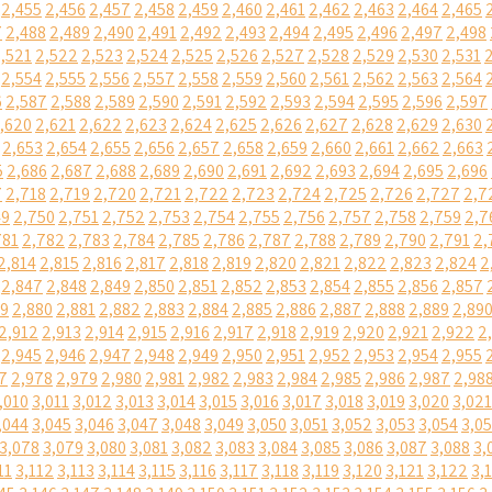
2,455
2,456
2,457
2,458
2,459
2,460
2,461
2,462
2,463
2,464
2,465
7
2,488
2,489
2,490
2,491
2,492
2,493
2,494
2,495
2,496
2,497
2,498
,521
2,522
2,523
2,524
2,525
2,526
2,527
2,528
2,529
2,530
2,531
2,554
2,555
2,556
2,557
2,558
2,559
2,560
2,561
2,562
2,563
2,564
6
2,587
2,588
2,589
2,590
2,591
2,592
2,593
2,594
2,595
2,596
2,597
,620
2,621
2,622
2,623
2,624
2,625
2,626
2,627
2,628
2,629
2,630
2,653
2,654
2,655
2,656
2,657
2,658
2,659
2,660
2,661
2,662
2,663
5
2,686
2,687
2,688
2,689
2,690
2,691
2,692
2,693
2,694
2,695
2,696
7
2,718
2,719
2,720
2,721
2,722
2,723
2,724
2,725
2,726
2,727
2,7
49
2,750
2,751
2,752
2,753
2,754
2,755
2,756
2,757
2,758
2,759
2,7
781
2,782
2,783
2,784
2,785
2,786
2,787
2,788
2,789
2,790
2,791
2,
2,814
2,815
2,816
2,817
2,818
2,819
2,820
2,821
2,822
2,823
2,824
2
2,847
2,848
2,849
2,850
2,851
2,852
2,853
2,854
2,855
2,856
2,857
79
2,880
2,881
2,882
2,883
2,884
2,885
2,886
2,887
2,888
2,889
2,89
2,912
2,913
2,914
2,915
2,916
2,917
2,918
2,919
2,920
2,921
2,922
2
2,945
2,946
2,947
2,948
2,949
2,950
2,951
2,952
2,953
2,954
2,955
7
2,978
2,979
2,980
2,981
2,982
2,983
2,984
2,985
2,986
2,987
2,98
,010
3,011
3,012
3,013
3,014
3,015
3,016
3,017
3,018
3,019
3,020
3,021
,044
3,045
3,046
3,047
3,048
3,049
3,050
3,051
3,052
3,053
3,054
3,0
3,078
3,079
3,080
3,081
3,082
3,083
3,084
3,085
3,086
3,087
3,088
3,
11
3,112
3,113
3,114
3,115
3,116
3,117
3,118
3,119
3,120
3,121
3,122
3,