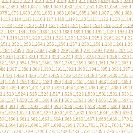
1,010
1,011
1,012
1,013
1,014
1,015
1,016
1,017
1,018
1,019
1,020
1,021
44
1,045
1,046
1,047
1,048
1,049
1,050
1,051
1,052
1,053
1,054
1,055
1
,078
1,079
1,080
1,081
1,082
1,083
1,084
1,085
1,086
1,087
1,088
1,089
1,113
1,114
1,115
1,116
1,117
1,118
1,119
1,120
1,121
1,122
1,123
1,124
7
1,148
1,149
1,150
1,151
1,152
1,153
1,154
1,155
1,156
1,157
1,158
1,159
82
1,183
1,184
1,185
1,186
1,187
1,188
1,189
1,190
1,191
1,192
1,193
1,1
217
1,218
1,219
1,220
1,221
1,222
1,223
1,224
1,225
1,226
1,227
1,2
,251
1,252
1,253
1,254
1,255
1,256
1,257
1,258
1,259
1,260
1,261
1,2
1,284
1,285
1,286
1,287
1,288
1,289
1,290
1,291
1,292
1,293
1,294
1,
8
1,319
1,320
1,321
1,322
1,323
1,324
1,325
1,326
1,327
1,328
1,329
1
52
1,353
1,354
1,355
1,356
1,357
1,358
1,359
1,360
1,361
1,362
1,363
1
386
1,387
1,388
1,389
1,390
1,391
1,392
1,393
1,394
1,395
1,396
1,397
0
1,421
1,422
1,423
1,424
1,425
1,426
1,427
1,428
1,429
1,430
1,431
1
54
1,455
1,456
1,457
1,458
1,459
1,460
1,461
1,462
1,463
1,464
1,465
1
488
1,489
1,490
1,491
1,492
1,493
1,494
1,495
1,496
1,497
1,498
1,499
1
22
1,523
1,524
1,525
1,526
1,527
1,528
1,529
1,530
1,531
1,532
1,533
1
56
1,557
1,558
1,559
1,560
1,561
1,562
1,563
1,564
1,565
1,566
1,567
1
590
1,591
1,592
1,593
1,594
1,595
1,596
1,597
1,598
1,599
1,600
1,601
1
25
1,626
1,627
1,628
1,629
1,630
1,631
1,632
1,633
1,634
1,635
1,636
1
59
1,660
1,661
1,662
1,663
1,664
1,665
1,666
1,667
1,668
1,669
1,670
1
693
1,694
1,695
1,696
1,697
1,698
1,699
1,700
1,701
1,702
1,703
1,704
1,727
1,728
1,729
1,730
1,731
1,732
1,733
1,734
1,735
1,736
1,737
1,