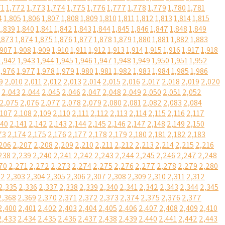
71
1,772
1,773
1,774
1,775
1,776
1,777
1,778
1,779
1,780
1,781
4
1,805
1,806
1,807
1,808
1,809
1,810
1,811
1,812
1,813
1,814
1,815
1,839
1,840
1,841
1,842
1,843
1,844
1,845
1,846
1,847
1,848
1,849
,873
1,874
1,875
1,876
1,877
1,878
1,879
1,880
1,881
1,882
1,883
,907
1,908
1,909
1,910
1,911
1,912
1,913
1,914
1,915
1,916
1,917
1,918
1,942
1,943
1,944
1,945
1,946
1,947
1,948
1,949
1,950
1,951
1,952
1,976
1,977
1,978
1,979
1,980
1,981
1,982
1,983
1,984
1,985
1,986
9
2,010
2,011
2,012
2,013
2,014
2,015
2,016
2,017
2,018
2,019
2,020
2,043
2,044
2,045
2,046
2,047
2,048
2,049
2,050
2,051
2,052
2,075
2,076
2,077
2,078
2,079
2,080
2,081
2,082
2,083
2,084
,107
2,108
2,109
2,110
2,111
2,112
2,113
2,114
2,115
2,116
2,117
140
2,141
2,142
2,143
2,144
2,145
2,146
2,147
2,148
2,149
2,150
73
2,174
2,175
2,176
2,177
2,178
2,179
2,180
2,181
2,182
2,183
206
2,207
2,208
2,209
2,210
2,211
2,212
2,213
2,214
2,215
2,216
238
2,239
2,240
2,241
2,242
2,243
2,244
2,245
2,246
2,247
2,248
70
2,271
2,272
2,273
2,274
2,275
2,276
2,277
2,278
2,279
2,280
02
2,303
2,304
2,305
2,306
2,307
2,308
2,309
2,310
2,311
2,312
2,335
2,336
2,337
2,338
2,339
2,340
2,341
2,342
2,343
2,344
2,345
2,368
2,369
2,370
2,371
2,372
2,373
2,374
2,375
2,376
2,377
2,400
2,401
2,402
2,403
2,404
2,405
2,406
2,407
2,408
2,409
2,410
2,433
2,434
2,435
2,436
2,437
2,438
2,439
2,440
2,441
2,442
2,443