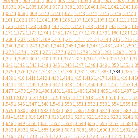
998
999
1,000
1,001
1,002
1,003
1,004
1,005
1,006
1,007
1,008
1,009
1,033
1,034
1,035
1,036
1,037
1,038
1,039
1,040
1,041
1,042
1,043
1,0
1,067
1,068
1,069
1,070
1,071
1,072
1,073
1,074
1,075
1,076
1,077
1
1,101
1,102
1,103
1,104
1,105
1,106
1,107
1,108
1,109
1,110
1,111
1,112
1,136
1,137
1,138
1,139
1,140
1,141
1,142
1,143
1,144
1,145
1,146
1,14
1,171
1,172
1,173
1,174
1,175
1,176
1,177
1,178
1,179
1,180
1,181
1,1
1,206
1,207
1,208
1,209
1,210
1,211
1,212
1,213
1,214
1,215
1,216
1,
1,240
1,241
1,242
1,243
1,244
1,245
1,246
1,247
1,248
1,249
1,250
1
1,273
1,274
1,275
1,276
1,277
1,278
1,279
1,280
1,281
1,282
1,283
1,307
1,308
1,309
1,310
1,311
1,312
1,313
1,314
1,315
1,316
1,317
1,31
1,341
1,342
1,343
1,344
1,345
1,346
1,347
1,348
1,349
1,350
1,351
1,3
1,375
1,376
1,377
1,378
1,379
1,380
1,381
1,382
1,383
1,384
1,385
1,
1,409
1,410
1,411
1,412
1,413
1,414
1,415
1,416
1,417
1,418
1,419
1,42
1,443
1,444
1,445
1,446
1,447
1,448
1,449
1,450
1,451
1,452
1,453
1,4
1,477
1,478
1,479
1,480
1,481
1,482
1,483
1,484
1,485
1,486
1,487
1,
1,511
1,512
1,513
1,514
1,515
1,516
1,517
1,518
1,519
1,520
1,521
1,5
1,545
1,546
1,547
1,548
1,549
1,550
1,551
1,552
1,553
1,554
1,555
1,5
1,579
1,580
1,581
1,582
1,583
1,584
1,585
1,586
1,587
1,588
1,589
1,
1,614
1,615
1,616
1,617
1,618
1,619
1,620
1,621
1,622
1,623
1,624
1,6
1,648
1,649
1,650
1,651
1,652
1,653
1,654
1,655
1,656
1,657
1,658
1,6
1,682
1,683
1,684
1,685
1,686
1,687
1,688
1,689
1,690
1,691
1,692
1,
1,716
1,717
1,718
1,719
1,720
1,721
1,722
1,723
1,724
1,725
1,726