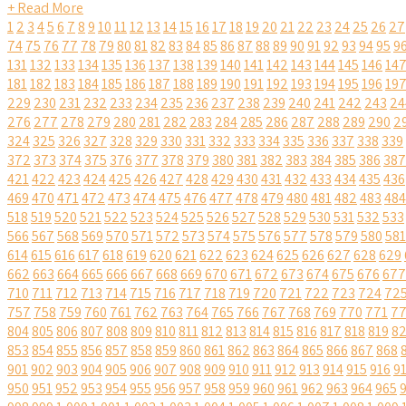
+ Read More
1
2
3
4
5
6
7
8
9
10
11
12
13
14
15
16
17
18
19
20
21
22
23
24
25
26
27
74
75
76
77
78
79
80
81
82
83
84
85
86
87
88
89
90
91
92
93
94
95
9
131
132
133
134
135
136
137
138
139
140
141
142
143
144
145
146
14
181
182
183
184
185
186
187
188
189
190
191
192
193
194
195
196
19
229
230
231
232
233
234
235
236
237
238
239
240
241
242
243
24
276
277
278
279
280
281
282
283
284
285
286
287
288
289
290
2
324
325
326
327
328
329
330
331
332
333
334
335
336
337
338
339
372
373
374
375
376
377
378
379
380
381
382
383
384
385
386
387
421
422
423
424
425
426
427
428
429
430
431
432
433
434
435
436
469
470
471
472
473
474
475
476
477
478
479
480
481
482
483
484
518
519
520
521
522
523
524
525
526
527
528
529
530
531
532
533
566
567
568
569
570
571
572
573
574
575
576
577
578
579
580
581
614
615
616
617
618
619
620
621
622
623
624
625
626
627
628
629
662
663
664
665
666
667
668
669
670
671
672
673
674
675
676
677
710
711
712
713
714
715
716
717
718
719
720
721
722
723
724
72
757
758
759
760
761
762
763
764
765
766
767
768
769
770
771
7
804
805
806
807
808
809
810
811
812
813
814
815
816
817
818
819
8
853
854
855
856
857
858
859
860
861
862
863
864
865
866
867
868
901
902
903
904
905
906
907
908
909
910
911
912
913
914
915
916
9
950
951
952
953
954
955
956
957
958
959
960
961
962
963
964
965