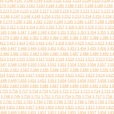
45
3,146
3,147
3,148
3,149
3,150
3,151
3,152
3,153
3,154
3,155
3,156
3
,179
3,180
3,181
3,182
3,183
3,184
3,185
3,186
3,187
3,188
3,189
3,190
3,213
3,214
3,215
3,216
3,217
3,218
3,219
3,220
3,221
3,222
3,223
3
3,246
3,247
3,248
3,249
3,250
3,251
3,252
3,253
3,254
3,255
3,256
8
3,279
3,280
3,281
3,282
3,283
3,284
3,285
3,286
3,287
3,288
3,28
,311
3,312
3,313
3,314
3,315
3,316
3,317
3,318
3,319
3,320
3,321
3,32
,345
3,346
3,347
3,348
3,349
3,350
3,351
3,352
3,353
3,354
3,355
3,3
3,379
3,380
3,381
3,382
3,383
3,384
3,385
3,386
3,387
3,388
3,389
3,
,412
3,413
3,414
3,415
3,416
3,417
3,418
3,419
3,420
3,421
3,422
3,42
,446
3,447
3,448
3,449
3,450
3,451
3,452
3,453
3,454
3,455
3,456
3,4
3,480
3,481
3,482
3,483
3,484
3,485
3,486
3,487
3,488
3,489
3,490
3,
,513
3,514
3,515
3,516
3,517
3,518
3,519
3,520
3,521
3,522
3,523
3,52
,547
3,548
3,549
3,550
3,551
3,552
3,553
3,554
3,555
3,556
3,557
3,5
3,581
3,582
3,583
3,584
3,585
3,586
3,587
3,588
3,589
3,590
3,591
3,
614
3,615
3,616
3,617
3,618
3,619
3,620
3,621
3,622
3,623
3,624
3,62
,648
3,649
3,650
3,651
3,652
3,653
3,654
3,655
3,656
3,657
3,658
3,6
3,682
3,683
3,684
3,685
3,686
3,687
3,688
3,689
3,690
3,691
3,692
3,
3,715
3,716
3,717
3,718
3,719
3,720
3,721
3,722
3,723
3,724
3,725
3
3,748
3,749
3,750
3,751
3,752
3,753
3,754
3,755
3,756
3,757
3,758
80
3,781
3,782
3,783
3,784
3,785
3,786
3,787
3,788
3,789
3,790
3,791
814
3,815
3,816
3,817
3,818
3,819
3,820
3,821
3,822
3,823
3,824
3,82
,848
3,849
3,850
3,851
3,852
3,853
3,854
3,855
3,856
3,857
3,858
3,8