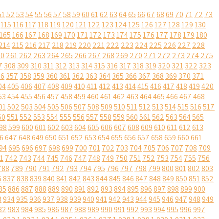
51
52
53
54
55
56
57
58
59
60
61
62
63
64
65
66
67
68
69
70
71
72
73
115
116
117
118
119
120
121
122
123
124
125
126
127
128
129
130
165
166
167
168
169
170
171
172
173
174
175
176
177
178
179
180
214
215
216
217
218
219
220
221
222
223
224
225
226
227
228
60
261
262
263
264
265
266
267
268
269
270
271
272
273
274
275
7
308
309
310
311
312
313
314
315
316
317
318
319
320
321
322
323
56
357
358
359
360
361
362
363
364
365
366
367
368
369
370
371
04
405
406
407
408
409
410
411
412
413
414
415
416
417
418
419
420
53
454
455
456
457
458
459
460
461
462
463
464
465
466
467
468
01
502
503
504
505
506
507
508
509
510
511
512
513
514
515
516
517
50
551
552
553
554
555
556
557
558
559
560
561
562
563
564
565
98
599
600
601
602
603
604
605
606
607
608
609
610
611
612
613
6
647
648
649
650
651
652
653
654
655
656
657
658
659
660
661
94
695
696
697
698
699
700
701
702
703
704
705
706
707
708
709
1
742
743
744
745
746
747
748
749
750
751
752
753
754
755
756
788
789
790
791
792
793
794
795
796
797
798
799
800
801
802
803
6
837
838
839
840
841
842
843
844
845
846
847
848
849
850
851
852
85
886
887
888
889
890
891
892
893
894
895
896
897
898
899
900
3
934
935
936
937
938
939
940
941
942
943
944
945
946
947
948
949
82
983
984
985
986
987
988
989
990
991
992
993
994
995
996
997