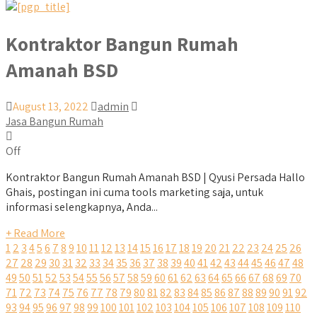
Kontraktor Bangun Rumah
Amanah BSD
August 13, 2022
admin
Jasa Bangun Rumah
Off
Kontraktor Bangun Rumah Amanah BSD | Qyusi Persada Hallo
Ghais, postingan ini cuma tools marketing saja, untuk
informasi selengkapnya, Anda...
+ Read More
1
2
3
4
5
6
7
8
9
10
11
12
13
14
15
16
17
18
19
20
21
22
23
24
25
26
27
28
29
30
31
32
33
34
35
36
37
38
39
40
41
42
43
44
45
46
47
48
49
50
51
52
53
54
55
56
57
58
59
60
61
62
63
64
65
66
67
68
69
70
71
72
73
74
75
76
77
78
79
80
81
82
83
84
85
86
87
88
89
90
91
92
93
94
95
96
97
98
99
100
101
102
103
104
105
106
107
108
109
110