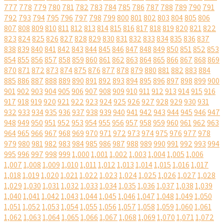
777
778
779
780
781
782
783
784
785
786
787
788
789
790
791
792
793
794
795
796
797
798
799
800
801
802
803
804
805
806
807
808
809
810
811
812
813
814
815
816
817
818
819
820
821
822
823
824
825
826
827
828
829
830
831
832
833
834
835
836
837
838
839
840
841
842
843
844
845
846
847
848
849
850
851
852
853
854
855
856
857
858
859
860
861
862
863
864
865
866
867
868
869
870
871
872
873
874
875
876
877
878
879
880
881
882
883
884
885
886
887
888
889
890
891
892
893
894
895
896
897
898
899
900
901
902
903
904
905
906
907
908
909
910
911
912
913
914
915
916
917
918
919
920
921
922
923
924
925
926
927
928
929
930
931
932
933
934
935
936
937
938
939
940
941
942
943
944
945
946
947
948
949
950
951
952
953
954
955
956
957
958
959
960
961
962
963
964
965
966
967
968
969
970
971
972
973
974
975
976
977
978
979
980
981
982
983
984
985
986
987
988
989
990
991
992
993
994
995
996
997
998
999
1,000
1,001
1,002
1,003
1,004
1,005
1,006
1,007
1,008
1,009
1,010
1,011
1,012
1,013
1,014
1,015
1,016
1,017
1,018
1,019
1,020
1,021
1,022
1,023
1,024
1,025
1,026
1,027
1,028
1,029
1,030
1,031
1,032
1,033
1,034
1,035
1,036
1,037
1,038
1,039
1,040
1,041
1,042
1,043
1,044
1,045
1,046
1,047
1,048
1,049
1,050
1,051
1,052
1,053
1,054
1,055
1,056
1,057
1,058
1,059
1,060
1,061
1,062
1,063
1,064
1,065
1,066
1,067
1,068
1,069
1,070
1,071
1,072