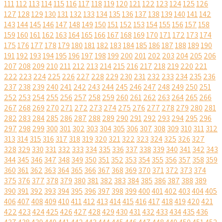
111
112
113
114
115
116
117
118
119
120
121
122
123
124
125
126
127
128
129
130
131
132
133
134
135
136
137
138
139
140
141
142
143
144
145
146
147
148
149
150
151
152
153
154
155
156
157
158
159
160
161
162
163
164
165
166
167
168
169
170
171
172
173
174
175
176
177
178
179
180
181
182
183
184
185
186
187
188
189
190
191
192
193
194
195
196
197
198
199
200
201
202
203
204
205
206
207
208
209
210
211
212
213
214
215
216
217
218
219
220
221
222
223
224
225
226
227
228
229
230
231
232
233
234
235
236
237
238
239
240
241
242
243
244
245
246
247
248
249
250
251
252
253
254
255
256
257
258
259
260
261
262
263
264
265
266
267
268
269
270
271
272
273
274
275
276
277
278
279
280
281
282
283
284
285
286
287
288
289
290
291
292
293
294
295
296
297
298
299
300
301
302
303
304
305
306
307
308
309
310
311
312
313
314
315
316
317
318
319
320
321
322
323
324
325
326
327
328
329
330
331
332
333
334
335
336
337
338
339
340
341
342
343
344
345
346
347
348
349
350
351
352
353
354
355
356
357
358
359
360
361
362
363
364
365
366
367
368
369
370
371
372
373
374
375
376
377
378
379
380
381
382
383
384
385
386
387
388
389
390
391
392
393
394
395
396
397
398
399
400
401
402
403
404
405
406
407
408
409
410
411
412
413
414
415
416
417
418
419
420
421
422
423
424
425
426
427
428
429
430
431
432
433
434
435
436