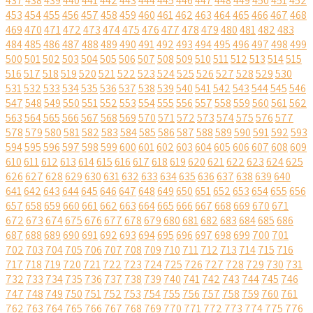
437
438
439
440
441
442
443
444
445
446
447
448
449
450
451
452
453
454
455
456
457
458
459
460
461
462
463
464
465
466
467
468
469
470
471
472
473
474
475
476
477
478
479
480
481
482
483
484
485
486
487
488
489
490
491
492
493
494
495
496
497
498
499
500
501
502
503
504
505
506
507
508
509
510
511
512
513
514
515
516
517
518
519
520
521
522
523
524
525
526
527
528
529
530
531
532
533
534
535
536
537
538
539
540
541
542
543
544
545
546
547
548
549
550
551
552
553
554
555
556
557
558
559
560
561
562
563
564
565
566
567
568
569
570
571
572
573
574
575
576
577
578
579
580
581
582
583
584
585
586
587
588
589
590
591
592
593
594
595
596
597
598
599
600
601
602
603
604
605
606
607
608
609
610
611
612
613
614
615
616
617
618
619
620
621
622
623
624
625
626
627
628
629
630
631
632
633
634
635
636
637
638
639
640
641
642
643
644
645
646
647
648
649
650
651
652
653
654
655
656
657
658
659
660
661
662
663
664
665
666
667
668
669
670
671
672
673
674
675
676
677
678
679
680
681
682
683
684
685
686
687
688
689
690
691
692
693
694
695
696
697
698
699
700
701
702
703
704
705
706
707
708
709
710
711
712
713
714
715
716
717
718
719
720
721
722
723
724
725
726
727
728
729
730
731
732
733
734
735
736
737
738
739
740
741
742
743
744
745
746
747
748
749
750
751
752
753
754
755
756
757
758
759
760
761
762
763
764
765
766
767
768
769
770
771
772
773
774
775
776