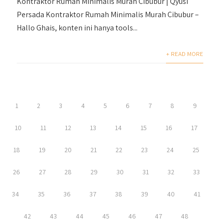
Kontraktor Rumah Minimalis Murah Cibubur | Qyusi
Persada Kontraktor Rumah Minimalis Murah Cibubur –
Hallo Ghais, konten ini hanya tools...
+ READ MORE
1
2
3
4
5
6
7
8
9
10
11
12
13
14
15
16
17
18
19
20
21
22
23
24
25
26
27
28
29
30
31
32
33
34
35
36
37
38
39
40
41
42
43
44
45
46
47
48