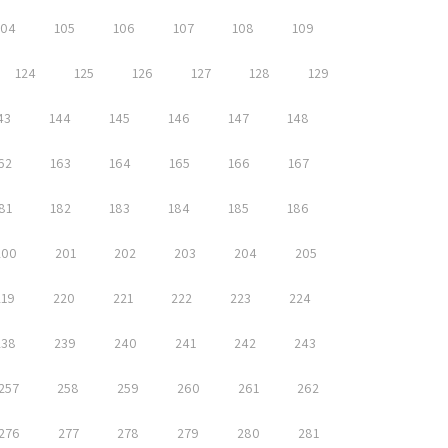
104
105
106
107
108
109
124
125
126
127
128
129
43
144
145
146
147
148
62
163
164
165
166
167
81
182
183
184
185
186
200
201
202
203
204
205
219
220
221
222
223
224
238
239
240
241
242
243
257
258
259
260
261
262
276
277
278
279
280
281