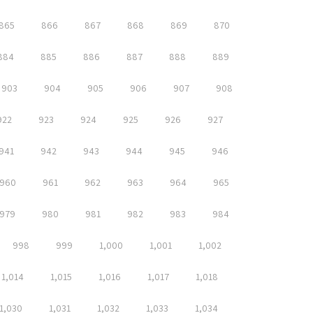
865
866
867
868
869
870
884
885
886
887
888
889
903
904
905
906
907
908
922
923
924
925
926
927
941
942
943
944
945
946
960
961
962
963
964
965
979
980
981
982
983
984
998
999
1,000
1,001
1,002
1,014
1,015
1,016
1,017
1,018
1,030
1,031
1,032
1,033
1,034