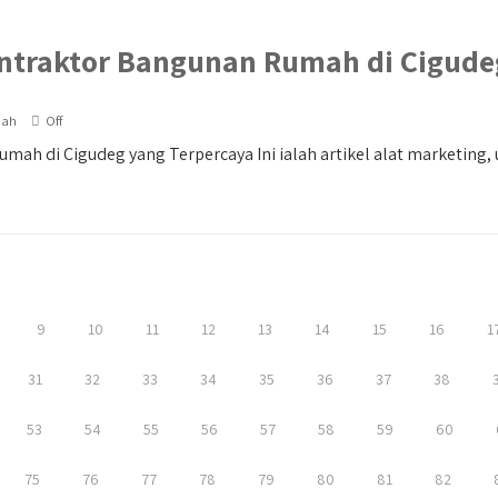
ntraktor Bangunan Rumah di Cigude
mah
Off
h di Cigudeg yang Terpercaya Ini ialah artikel alat marketing, unt
9
10
11
12
13
14
15
16
1
31
32
33
34
35
36
37
38
53
54
55
56
57
58
59
60
75
76
77
78
79
80
81
82