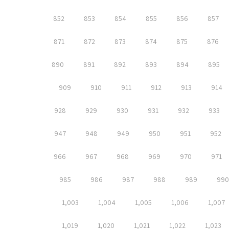
852
853
854
855
856
857
871
872
873
874
875
876
890
891
892
893
894
895
909
910
911
912
913
914
928
929
930
931
932
933
947
948
949
950
951
952
966
967
968
969
970
971
985
986
987
988
989
990
1,003
1,004
1,005
1,006
1,007
1,019
1,020
1,021
1,022
1,023