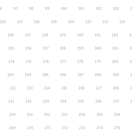
6
97
98
99
100
101
102
103
116
117
118
119
120
121
122
123
136
137
138
139
140
141
142
1
155
156
157
158
159
160
161
1
174
175
176
177
178
179
180
1
193
194
195
196
197
198
199
212
213
214
215
216
217
218
231
232
233
234
235
236
237
250
251
252
253
254
255
256
269
270
271
272
273
274
275