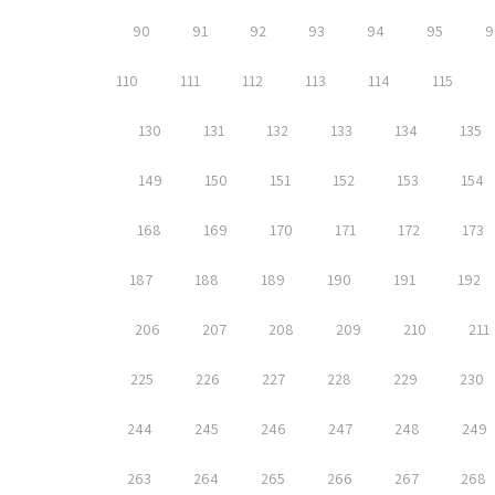
90
91
92
93
94
95
9
110
111
112
113
114
115
130
131
132
133
134
135
149
150
151
152
153
154
168
169
170
171
172
173
187
188
189
190
191
192
206
207
208
209
210
211
225
226
227
228
229
230
244
245
246
247
248
249
263
264
265
266
267
268