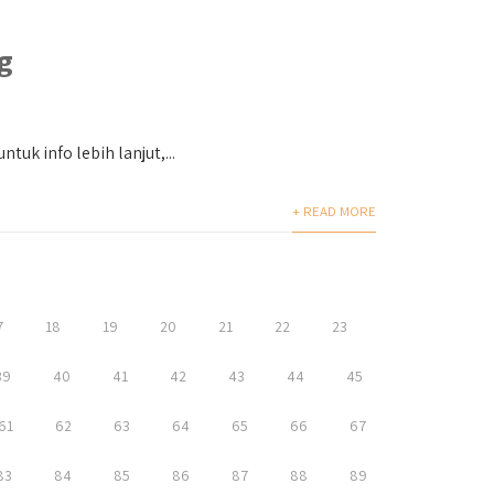
g
uk info lebih lanjut,...
+ READ MORE
7
18
19
20
21
22
23
39
40
41
42
43
44
45
61
62
63
64
65
66
67
83
84
85
86
87
88
89