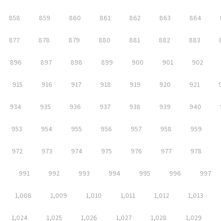
858
859
860
861
862
863
864
877
878
879
880
881
882
883
896
897
898
899
900
901
902
915
916
917
918
919
920
921
934
935
936
937
938
939
940
953
954
955
956
957
958
959
972
973
974
975
976
977
978
991
992
993
994
995
996
997
1,008
1,009
1,010
1,011
1,012
1,013
1,024
1,025
1,026
1,027
1,028
1,029