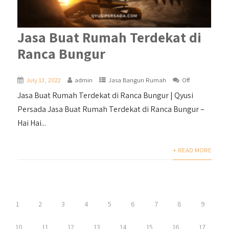
Jasa Buat Rumah Terdekat di
Ranca Bungur
July 13, 2022
admin
Jasa Bangun Rumah
Off
Jasa Buat Rumah Terdekat di Ranca Bungur | Qyusi
Persada Jasa Buat Rumah Terdekat di Ranca Bungur –
Hai Hai...
+ READ MORE
1
2
3
4
5
6
7
8
9
10
11
12
13
14
15
16
17