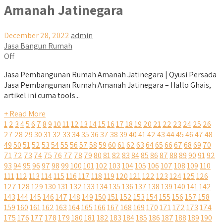
Amanah Jatinegara
December 28, 2022
admin
Jasa Bangun Rumah
Off
Jasa Pembangunan Rumah Amanah Jatinegara | Qyusi Persada
Jasa Pembangunan Rumah Amanah Jatinegara – Hallo Ghais,
artikel ini cuma tools...
+ Read More
1
2
3
4
5
6
7
8
9
10
11
12
13
14
15
16
17
18
19
20
21
22
23
24
25
26
27
28
29
30
31
32
33
34
35
36
37
38
39
40
41
42
43
44
45
46
47
48
49
50
51
52
53
54
55
56
57
58
59
60
61
62
63
64
65
66
67
68
69
70
71
72
73
74
75
76
77
78
79
80
81
82
83
84
85
86
87
88
89
90
91
92
93
94
95
96
97
98
99
100
101
102
103
104
105
106
107
108
109
110
111
112
113
114
115
116
117
118
119
120
121
122
123
124
125
126
127
128
129
130
131
132
133
134
135
136
137
138
139
140
141
142
143
144
145
146
147
148
149
150
151
152
153
154
155
156
157
158
159
160
161
162
163
164
165
166
167
168
169
170
171
172
173
174
175
176
177
178
179
180
181
182
183
184
185
186
187
188
189
190