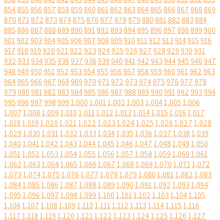
854
855
856
857
858
859
860
861
862
863
864
865
866
867
868
869
870
871
872
873
874
875
876
877
878
879
880
881
882
883
884
885
886
887
888
889
890
891
892
893
894
895
896
897
898
899
900
901
902
903
904
905
906
907
908
909
910
911
912
913
914
915
916
917
918
919
920
921
922
923
924
925
926
927
928
929
930
931
932
933
934
935
936
937
938
939
940
941
942
943
944
945
946
947
948
949
950
951
952
953
954
955
956
957
958
959
960
961
962
963
964
965
966
967
968
969
970
971
972
973
974
975
976
977
978
979
980
981
982
983
984
985
986
987
988
989
990
991
992
993
994
995
996
997
998
999
1,000
1,001
1,002
1,003
1,004
1,005
1,006
1,007
1,008
1,009
1,010
1,011
1,012
1,013
1,014
1,015
1,016
1,017
1,018
1,019
1,020
1,021
1,022
1,023
1,024
1,025
1,026
1,027
1,028
1,029
1,030
1,031
1,032
1,033
1,034
1,035
1,036
1,037
1,038
1,039
1,040
1,041
1,042
1,043
1,044
1,045
1,046
1,047
1,048
1,049
1,050
1,051
1,052
1,053
1,054
1,055
1,056
1,057
1,058
1,059
1,060
1,061
1,062
1,063
1,064
1,065
1,066
1,067
1,068
1,069
1,070
1,071
1,072
1,073
1,074
1,075
1,076
1,077
1,078
1,079
1,080
1,081
1,082
1,083
1,084
1,085
1,086
1,087
1,088
1,089
1,090
1,091
1,092
1,093
1,094
1,095
1,096
1,097
1,098
1,099
1,100
1,101
1,102
1,103
1,104
1,105
1,106
1,107
1,108
1,109
1,110
1,111
1,112
1,113
1,114
1,115
1,116
1,117
1,118
1,119
1,120
1,121
1,122
1,123
1,124
1,125
1,126
1,127