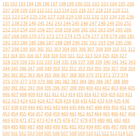
191
192
193
194
195
196
197
198
199
200
201
202
203
204
205
206
207
208
209
210
211
212
213
214
215
216
217
218
219
220
221
222
223
224
225
226
227
228
229
230
231
232
233
234
235
236
237
238
239
240
241
242
243
244
245
246
247
248
249
250
251
252
253
254
255
256
257
258
259
260
261
262
263
264
265
266
267
268
269
270
271
272
273
274
275
276
277
278
279
280
281
282
283
284
285
286
287
288
289
290
291
292
293
294
295
296
297
298
299
300
301
302
303
304
305
306
307
308
309
310
311
312
313
314
315
316
317
318
319
320
321
322
323
324
325
326
327
328
329
330
331
332
333
334
335
336
337
338
339
340
341
342
343
344
345
346
347
348
349
350
351
352
353
354
355
356
357
358
359
360
361
362
363
364
365
366
367
368
369
370
371
372
373
374
375
376
377
378
379
380
381
382
383
384
385
386
387
388
389
390
391
392
393
394
395
396
397
398
399
400
401
402
403
404
405
406
407
408
409
410
411
412
413
414
415
416
417
418
419
420
421
422
423
424
425
426
427
428
429
430
431
432
433
434
435
436
437
438
439
440
441
442
443
444
445
446
447
448
449
450
451
452
453
454
455
456
457
458
459
460
461
462
463
464
465
466
467
468
469
470
471
472
473
474
475
476
477
478
479
480
481
482
483
484
485
486
487
488
489
490
491
492
493
494
495
496
497
498
499
500
501
502
503
504
505
506
507
508
509
510
511
512
513
514
515