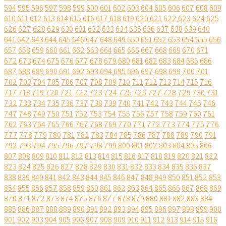
594
595
596
597
598
599
600
601
602
603
604
605
606
607
608
609
610
611
612
613
614
615
616
617
618
619
620
621
622
623
624
625
626
627
628
629
630
631
632
633
634
635
636
637
638
639
640
641
642
643
644
645
646
647
648
649
650
651
652
653
654
655
656
657
658
659
660
661
662
663
664
665
666
667
668
669
670
671
672
673
674
675
676
677
678
679
680
681
682
683
684
685
686
687
688
689
690
691
692
693
694
695
696
697
698
699
700
701
702
703
704
705
706
707
708
709
710
711
712
713
714
715
716
717
718
719
720
721
722
723
724
725
726
727
728
729
730
731
732
733
734
735
736
737
738
739
740
741
742
743
744
745
746
747
748
749
750
751
752
753
754
755
756
757
758
759
760
761
762
763
764
765
766
767
768
769
770
771
772
773
774
775
776
777
778
779
780
781
782
783
784
785
786
787
788
789
790
791
792
793
794
795
796
797
798
799
800
801
802
803
804
805
806
807
808
809
810
811
812
813
814
815
816
817
818
819
820
821
822
823
824
825
826
827
828
829
830
831
832
833
834
835
836
837
838
839
840
841
842
843
844
845
846
847
848
849
850
851
852
853
854
855
856
857
858
859
860
861
862
863
864
865
866
867
868
869
870
871
872
873
874
875
876
877
878
879
880
881
882
883
884
885
886
887
888
889
890
891
892
893
894
895
896
897
898
899
900
901
902
903
904
905
906
907
908
909
910
911
912
913
914
915
916