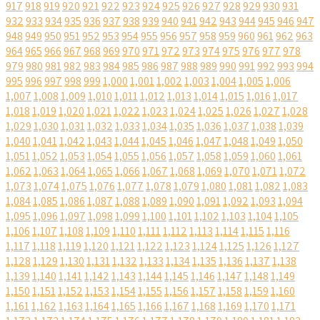
917
918
919
920
921
922
923
924
925
926
927
928
929
930
931
932
933
934
935
936
937
938
939
940
941
942
943
944
945
946
947
948
949
950
951
952
953
954
955
956
957
958
959
960
961
962
963
964
965
966
967
968
969
970
971
972
973
974
975
976
977
978
979
980
981
982
983
984
985
986
987
988
989
990
991
992
993
994
995
996
997
998
999
1,000
1,001
1,002
1,003
1,004
1,005
1,006
1,007
1,008
1,009
1,010
1,011
1,012
1,013
1,014
1,015
1,016
1,017
1,018
1,019
1,020
1,021
1,022
1,023
1,024
1,025
1,026
1,027
1,028
1,029
1,030
1,031
1,032
1,033
1,034
1,035
1,036
1,037
1,038
1,039
1,040
1,041
1,042
1,043
1,044
1,045
1,046
1,047
1,048
1,049
1,050
1,051
1,052
1,053
1,054
1,055
1,056
1,057
1,058
1,059
1,060
1,061
1,062
1,063
1,064
1,065
1,066
1,067
1,068
1,069
1,070
1,071
1,072
1,073
1,074
1,075
1,076
1,077
1,078
1,079
1,080
1,081
1,082
1,083
1,084
1,085
1,086
1,087
1,088
1,089
1,090
1,091
1,092
1,093
1,094
1,095
1,096
1,097
1,098
1,099
1,100
1,101
1,102
1,103
1,104
1,105
1,106
1,107
1,108
1,109
1,110
1,111
1,112
1,113
1,114
1,115
1,116
1,117
1,118
1,119
1,120
1,121
1,122
1,123
1,124
1,125
1,126
1,127
1,128
1,129
1,130
1,131
1,132
1,133
1,134
1,135
1,136
1,137
1,138
1,139
1,140
1,141
1,142
1,143
1,144
1,145
1,146
1,147
1,148
1,149
1,150
1,151
1,152
1,153
1,154
1,155
1,156
1,157
1,158
1,159
1,160
1,161
1,162
1,163
1,164
1,165
1,166
1,167
1,168
1,169
1,170
1,171