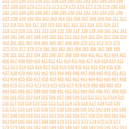
252
253
254
255
256
257
258
259
260
261
262
263
264
265
266
267
268
269
270
271
272
273
274
275
276
277
278
279
280
281
282
283
284
285
286
287
288
289
290
291
292
293
294
295
296
297
298
299
300
301
302
303
304
305
306
307
308
309
310
311
312
313
314
315
316
317
318
319
320
321
322
323
324
325
326
327
328
329
330
331
332
333
334
335
336
337
338
339
340
341
342
343
344
345
346
347
348
349
350
351
352
353
354
355
356
357
358
359
360
361
362
363
364
365
366
367
368
369
370
371
372
373
374
375
376
377
378
379
380
381
382
383
384
385
386
387
388
389
390
391
392
393
394
395
396
397
398
399
400
401
402
403
404
405
406
407
408
409
410
411
412
413
414
415
416
417
418
419
420
421
422
423
424
425
426
427
428
429
430
431
432
433
434
435
436
437
438
439
440
441
442
443
444
445
446
447
448
449
450
451
452
453
454
455
456
457
458
459
460
461
462
463
464
465
466
467
468
469
470
471
472
473
474
475
476
477
478
479
480
481
482
483
484
485
486
487
488
489
490
491
492
493
494
495
496
497
498
499
500
501
502
503
504
505
506
507
508
509
510
511
512
513
514
515
516
517
518
519
520
521
522
523
524
525
526
527
528
529
530
531
532
533
534
535
536
537
538
539
540
541
542
543
544
545
546
547
548
549
550
551
552
553
554
555
556
557
558
559
560
561
562
563
564
565
566
567
568
569
570
571
572
573
574
575
576
577
578
579
580
581
582
583
584
585
586
587
588
589
590
591
592
593