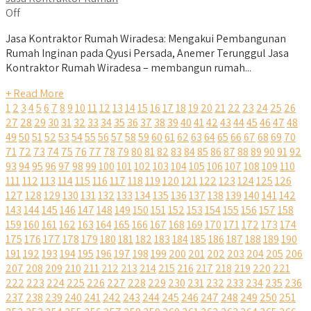
Off
Jasa Kontraktor Rumah Wiradesa: Mengakui Pembangunan
Rumah Inginan pada Qyusi Persada, Anemer Terunggul Jasa
Kontraktor Rumah Wiradesa – membangun rumah...
+ Read More
1
2
3
4
5
6
7
8
9
10
11
12
13
14
15
16
17
18
19
20
21
22
23
24
25
26
27
28
29
30
31
32
33
34
35
36
37
38
39
40
41
42
43
44
45
46
47
48
49
50
51
52
53
54
55
56
57
58
59
60
61
62
63
64
65
66
67
68
69
70
71
72
73
74
75
76
77
78
79
80
81
82
83
84
85
86
87
88
89
90
91
92
93
94
95
96
97
98
99
100
101
102
103
104
105
106
107
108
109
110
111
112
113
114
115
116
117
118
119
120
121
122
123
124
125
126
127
128
129
130
131
132
133
134
135
136
137
138
139
140
141
142
143
144
145
146
147
148
149
150
151
152
153
154
155
156
157
158
159
160
161
162
163
164
165
166
167
168
169
170
171
172
173
174
175
176
177
178
179
180
181
182
183
184
185
186
187
188
189
190
191
192
193
194
195
196
197
198
199
200
201
202
203
204
205
206
207
208
209
210
211
212
213
214
215
216
217
218
219
220
221
222
223
224
225
226
227
228
229
230
231
232
233
234
235
236
237
238
239
240
241
242
243
244
245
246
247
248
249
250
251