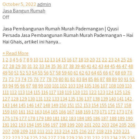
October 5, 2022
admin
Jasa Bangun Rumah
Off
Jasa Pembangunan Rumah Murah Pademangan | Qyusi
Persada Jasa Pembangunan Rumah Murah Pademangan – Hai
Hai Ghais, artikel ini hanya...
+ Read More
1
2
3
4
5
6
7
8
9
10
11
12
13
14
15
16
17
18
19
20
21
22
23
24
25
26
27
28
29
30
31
32
33
34
35
36
37
38
39
40
41
42
43
44
45
46
47
48
49
50
51
52
53
54
55
56
57
58
59
60
61
62
63
64
65
66
67
68
69
70
71
72
73
74
75
76
77
78
79
80
81
82
83
84
85
86
87
88
89
90
91
92
93
94
95
96
97
98
99
100
101
102
103
104
105
106
107
108
109
110
111
112
113
114
115
116
117
118
119
120
121
122
123
124
125
126
127
128
129
130
131
132
133
134
135
136
137
138
139
140
141
142
143
144
145
146
147
148
149
150
151
152
153
154
155
156
157
158
159
160
161
162
163
164
165
166
167
168
169
170
171
172
173
174
175
176
177
178
179
180
181
182
183
184
185
186
187
188
189
190
191
192
193
194
195
196
197
198
199
200
201
202
203
204
205
206
207
208
209
210
211
212
213
214
215
216
217
218
219
220
221
222
223
224
225
226
227
228
229
230
231
232
233
234
235
236