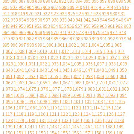
885
886
887
888
889
890
891
892
893
894
895
896
897
898
899
900
901
902
903
904
905
906
907
908
909
910
911
912
913
914
915
916
917
918
919
920
921
922
923
924
925
926
927
928
929
930
931
932
933
934
935
936
937
938
939
940
941
942
943
944
945
946
947
948
949
950
951
952
953
954
955
956
957
958
959
960
961
962
963
964
965
966
967
968
969
970
971
972
973
974
975
976
977
978
979
980
981
982
983
984
985
986
987
988
989
990
991
992
993
994
995
996
997
998
999
1,000
1,001
1,002
1,003
1,004
1,005
1,006
1,007
1,008
1,009
1,010
1,011
1,012
1,013
1,014
1,015
1,016
1,017
1,018
1,019
1,020
1,021
1,022
1,023
1,024
1,025
1,026
1,027
1,028
1,029
1,030
1,031
1,032
1,033
1,034
1,035
1,036
1,037
1,038
1,039
1,040
1,041
1,042
1,043
1,044
1,045
1,046
1,047
1,048
1,049
1,050
1,051
1,052
1,053
1,054
1,055
1,056
1,057
1,058
1,059
1,060
1,061
1,062
1,063
1,064
1,065
1,066
1,067
1,068
1,069
1,070
1,071
1,072
1,073
1,074
1,075
1,076
1,077
1,078
1,079
1,080
1,081
1,082
1,083
1,084
1,085
1,086
1,087
1,088
1,089
1,090
1,091
1,092
1,093
1,094
1,095
1,096
1,097
1,098
1,099
1,100
1,101
1,102
1,103
1,104
1,105
1,106
1,107
1,108
1,109
1,110
1,111
1,112
1,113
1,114
1,115
1,116
1,117
1,118
1,119
1,120
1,121
1,122
1,123
1,124
1,125
1,126
1,127
1,128
1,129
1,130
1,131
1,132
1,133
1,134
1,135
1,136
1,137
1,138
1,139
1,140
1,141
1,142
1,143
1,144
1,145
1,146
1,147
1,148
1,149
1,150
1,151
1,152
1,153
1,154
1,155
1,156
1,157
1,158
1,159
1,160