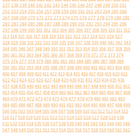
237
238
239
240
241
242
243
244
245
246
247
248
249
250
251
252
253
254
255
256
257
258
259
260
261
262
263
264
265
266
267
268
269
270
271
272
273
274
275
276
277
278
279
280
281
282
283
284
285
286
287
288
289
290
291
292
293
294
295
296
297
298
299
300
301
302
303
304
305
306
307
308
309
310
311
312
313
314
315
316
317
318
319
320
321
322
323
324
325
326
327
328
329
330
331
332
333
334
335
336
337
338
339
340
341
342
343
344
345
346
347
348
349
350
351
352
353
354
355
356
357
358
359
360
361
362
363
364
365
366
367
368
369
370
371
372
373
374
375
376
377
378
379
380
381
382
383
384
385
386
387
388
389
390
391
392
393
394
395
396
397
398
399
400
401
402
403
404
405
406
407
408
409
410
411
412
413
414
415
416
417
418
419
420
421
422
423
424
425
426
427
428
429
430
431
432
433
434
435
436
437
438
439
440
441
442
443
444
445
446
447
448
449
450
451
452
453
454
455
456
457
458
459
460
461
462
463
464
465
466
467
468
469
470
471
472
473
474
475
476
477
478
479
480
481
482
483
484
485
486
487
488
489
490
491
492
493
494
495
496
497
498
499
500
501
502
503
504
505
506
507
508
509
510
511
512
513
514
515
516
517
518
519
520
521
522
523
524
525
526
527
528
529
530
531
532
533
534
535
536
537
538
539
540
541
542
543
544
545
546
547
548
549
550
551
552
553
554
555
556
557
558
559
560
561
562