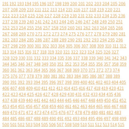
191
192
193
194
195
196
197
198
199
200
201
202
203
204
205
206
207
208
209
210
211
212
213
214
215
216
217
218
219
220
221
222
223
224
225
226
227
228
229
230
231
232
233
234
235
236
237
238
239
240
241
242
243
244
245
246
247
248
249
250
251
252
253
254
255
256
257
258
259
260
261
262
263
264
265
266
267
268
269
270
271
272
273
274
275
276
277
278
279
280
281
282
283
284
285
286
287
288
289
290
291
292
293
294
295
296
297
298
299
300
301
302
303
304
305
306
307
308
309
310
311
312
313
314
315
316
317
318
319
320
321
322
323
324
325
326
327
328
329
330
331
332
333
334
335
336
337
338
339
340
341
342
343
344
345
346
347
348
349
350
351
352
353
354
355
356
357
358
359
360
361
362
363
364
365
366
367
368
369
370
371
372
373
374
375
376
377
378
379
380
381
382
383
384
385
386
387
388
389
390
391
392
393
394
395
396
397
398
399
400
401
402
403
404
405
406
407
408
409
410
411
412
413
414
415
416
417
418
419
420
421
422
423
424
425
426
427
428
429
430
431
432
433
434
435
436
437
438
439
440
441
442
443
444
445
446
447
448
449
450
451
452
453
454
455
456
457
458
459
460
461
462
463
464
465
466
467
468
469
470
471
472
473
474
475
476
477
478
479
480
481
482
483
484
485
486
487
488
489
490
491
492
493
494
495
496
497
498
499
500
501
502
503
504
505
506
507
508
509
510
511
512
513
514
515