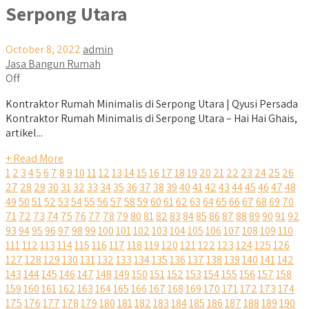
Serpong Utara
October 8, 2022
admin
Jasa Bangun Rumah
Off
Kontraktor Rumah Minimalis di Serpong Utara | Qyusi Persada
Kontraktor Rumah Minimalis di Serpong Utara – Hai Hai Ghais,
artikel...
+ Read More
1
2
3
4
5
6
7
8
9
10
11
12
13
14
15
16
17
18
19
20
21
22
23
24
25
26
27
28
29
30
31
32
33
34
35
36
37
38
39
40
41
42
43
44
45
46
47
48
49
50
51
52
53
54
55
56
57
58
59
60
61
62
63
64
65
66
67
68
69
70
71
72
73
74
75
76
77
78
79
80
81
82
83
84
85
86
87
88
89
90
91
92
93
94
95
96
97
98
99
100
101
102
103
104
105
106
107
108
109
110
111
112
113
114
115
116
117
118
119
120
121
122
123
124
125
126
127
128
129
130
131
132
133
134
135
136
137
138
139
140
141
142
143
144
145
146
147
148
149
150
151
152
153
154
155
156
157
158
159
160
161
162
163
164
165
166
167
168
169
170
171
172
173
174
175
176
177
178
179
180
181
182
183
184
185
186
187
188
189
190