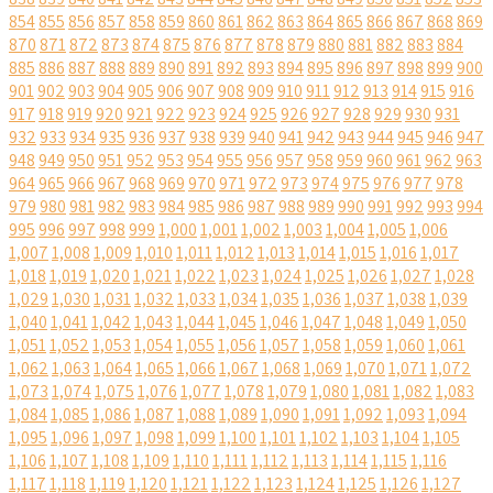
854
855
856
857
858
859
860
861
862
863
864
865
866
867
868
869
870
871
872
873
874
875
876
877
878
879
880
881
882
883
884
885
886
887
888
889
890
891
892
893
894
895
896
897
898
899
900
901
902
903
904
905
906
907
908
909
910
911
912
913
914
915
916
917
918
919
920
921
922
923
924
925
926
927
928
929
930
931
932
933
934
935
936
937
938
939
940
941
942
943
944
945
946
947
948
949
950
951
952
953
954
955
956
957
958
959
960
961
962
963
964
965
966
967
968
969
970
971
972
973
974
975
976
977
978
979
980
981
982
983
984
985
986
987
988
989
990
991
992
993
994
995
996
997
998
999
1,000
1,001
1,002
1,003
1,004
1,005
1,006
1,007
1,008
1,009
1,010
1,011
1,012
1,013
1,014
1,015
1,016
1,017
1,018
1,019
1,020
1,021
1,022
1,023
1,024
1,025
1,026
1,027
1,028
1,029
1,030
1,031
1,032
1,033
1,034
1,035
1,036
1,037
1,038
1,039
1,040
1,041
1,042
1,043
1,044
1,045
1,046
1,047
1,048
1,049
1,050
1,051
1,052
1,053
1,054
1,055
1,056
1,057
1,058
1,059
1,060
1,061
1,062
1,063
1,064
1,065
1,066
1,067
1,068
1,069
1,070
1,071
1,072
1,073
1,074
1,075
1,076
1,077
1,078
1,079
1,080
1,081
1,082
1,083
1,084
1,085
1,086
1,087
1,088
1,089
1,090
1,091
1,092
1,093
1,094
1,095
1,096
1,097
1,098
1,099
1,100
1,101
1,102
1,103
1,104
1,105
1,106
1,107
1,108
1,109
1,110
1,111
1,112
1,113
1,114
1,115
1,116
1,117
1,118
1,119
1,120
1,121
1,122
1,123
1,124
1,125
1,126
1,127