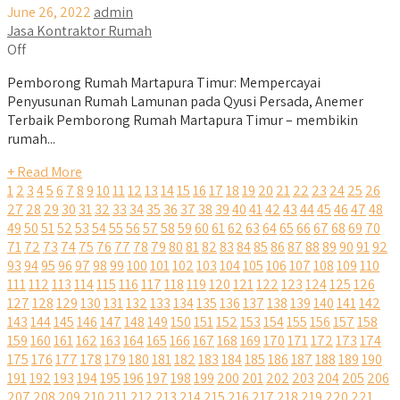
June 26, 2022
admin
Jasa Kontraktor Rumah
Off
Pemborong Rumah Martapura Timur: Mempercayai
Penyusunan Rumah Lamunan pada Qyusi Persada, Anemer
Terbaik Pemborong Rumah Martapura Timur – membikin
rumah...
+ Read More
1
2
3
4
5
6
7
8
9
10
11
12
13
14
15
16
17
18
19
20
21
22
23
24
25
26
27
28
29
30
31
32
33
34
35
36
37
38
39
40
41
42
43
44
45
46
47
48
49
50
51
52
53
54
55
56
57
58
59
60
61
62
63
64
65
66
67
68
69
70
71
72
73
74
75
76
77
78
79
80
81
82
83
84
85
86
87
88
89
90
91
92
93
94
95
96
97
98
99
100
101
102
103
104
105
106
107
108
109
110
111
112
113
114
115
116
117
118
119
120
121
122
123
124
125
126
127
128
129
130
131
132
133
134
135
136
137
138
139
140
141
142
143
144
145
146
147
148
149
150
151
152
153
154
155
156
157
158
159
160
161
162
163
164
165
166
167
168
169
170
171
172
173
174
175
176
177
178
179
180
181
182
183
184
185
186
187
188
189
190
191
192
193
194
195
196
197
198
199
200
201
202
203
204
205
206
207
208
209
210
211
212
213
214
215
216
217
218
219
220
221