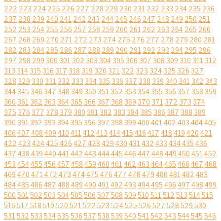
222
223
224
225
226
227
228
229
230
231
232
233
234
235
236
237
238
239
240
241
242
243
244
245
246
247
248
249
250
251
252
253
254
255
256
257
258
259
260
261
262
263
264
265
266
267
268
269
270
271
272
273
274
275
276
277
278
279
280
281
282
283
284
285
286
287
288
289
290
291
292
293
294
295
296
297
298
299
300
301
302
303
304
305
306
307
308
309
310
311
312
313
314
315
316
317
318
319
320
321
322
323
324
325
326
327
328
329
330
331
332
333
334
335
336
337
338
339
340
341
342
343
344
345
346
347
348
349
350
351
352
353
354
355
356
357
358
359
360
361
362
363
364
365
366
367
368
369
370
371
372
373
374
375
376
377
378
379
380
381
382
383
384
385
386
387
388
389
390
391
392
393
394
395
396
397
398
399
400
401
402
403
404
405
406
407
408
409
410
411
412
413
414
415
416
417
418
419
420
421
422
423
424
425
426
427
428
429
430
431
432
433
434
435
436
437
438
439
440
441
442
443
444
445
446
447
448
449
450
451
452
453
454
455
456
457
458
459
460
461
462
463
464
465
466
467
468
469
470
471
472
473
474
475
476
477
478
479
480
481
482
483
484
485
486
487
488
489
490
491
492
493
494
495
496
497
498
499
500
501
502
503
504
505
506
507
508
509
510
511
512
513
514
515
516
517
518
519
520
521
522
523
524
525
526
527
528
529
530
531
532
533
534
535
536
537
538
539
540
541
542
543
544
545
546