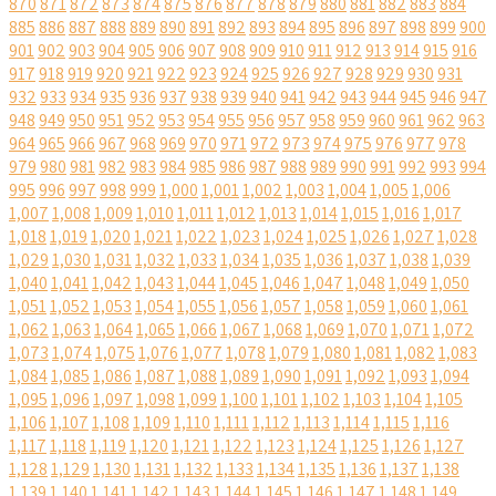
870
871
872
873
874
875
876
877
878
879
880
881
882
883
884
885
886
887
888
889
890
891
892
893
894
895
896
897
898
899
900
901
902
903
904
905
906
907
908
909
910
911
912
913
914
915
916
917
918
919
920
921
922
923
924
925
926
927
928
929
930
931
932
933
934
935
936
937
938
939
940
941
942
943
944
945
946
947
948
949
950
951
952
953
954
955
956
957
958
959
960
961
962
963
964
965
966
967
968
969
970
971
972
973
974
975
976
977
978
979
980
981
982
983
984
985
986
987
988
989
990
991
992
993
994
995
996
997
998
999
1,000
1,001
1,002
1,003
1,004
1,005
1,006
1,007
1,008
1,009
1,010
1,011
1,012
1,013
1,014
1,015
1,016
1,017
1,018
1,019
1,020
1,021
1,022
1,023
1,024
1,025
1,026
1,027
1,028
1,029
1,030
1,031
1,032
1,033
1,034
1,035
1,036
1,037
1,038
1,039
1,040
1,041
1,042
1,043
1,044
1,045
1,046
1,047
1,048
1,049
1,050
1,051
1,052
1,053
1,054
1,055
1,056
1,057
1,058
1,059
1,060
1,061
1,062
1,063
1,064
1,065
1,066
1,067
1,068
1,069
1,070
1,071
1,072
1,073
1,074
1,075
1,076
1,077
1,078
1,079
1,080
1,081
1,082
1,083
1,084
1,085
1,086
1,087
1,088
1,089
1,090
1,091
1,092
1,093
1,094
1,095
1,096
1,097
1,098
1,099
1,100
1,101
1,102
1,103
1,104
1,105
1,106
1,107
1,108
1,109
1,110
1,111
1,112
1,113
1,114
1,115
1,116
1,117
1,118
1,119
1,120
1,121
1,122
1,123
1,124
1,125
1,126
1,127
1,128
1,129
1,130
1,131
1,132
1,133
1,134
1,135
1,136
1,137
1,138
1,139
1,140
1,141
1,142
1,143
1,144
1,145
1,146
1,147
1,148
1,149