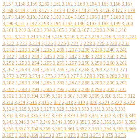
3,157
3,158
3,159
3,160
3,161
3,162
3,163
3,164
3,165
3,166
3,167
3,168
3,169
3,170
3,171
3,172
3,173
3,174
3,175
3,176
3,177
3,178
3,179
3,180
3,181
3,182
3,183
3,184
3,185
3,186
3,187
3,188
3,189
3,190
3,191
3,192
3,193
3,194
3,195
3,196
3,197
3,198
3,199
3,200
3,201
3,202
3,203
3,204
3,205
3,206
3,207
3,208
3,209
3,210
3,211
3,212
3,213
3,214
3,215
3,216
3,217
3,218
3,219
3,220
3,221
3,222
3,223
3,224
3,225
3,226
3,227
3,228
3,229
3,230
3,231
3,232
3,233
3,234
3,235
3,236
3,237
3,238
3,239
3,240
3,241
3,242
3,243
3,244
3,245
3,246
3,247
3,248
3,249
3,250
3,251
3,252
3,253
3,254
3,255
3,256
3,257
3,258
3,259
3,260
3,261
3,262
3,263
3,264
3,265
3,266
3,267
3,268
3,269
3,270
3,271
3,272
3,273
3,274
3,275
3,276
3,277
3,278
3,279
3,280
3,281
3,282
3,283
3,284
3,285
3,286
3,287
3,288
3,289
3,290
3,291
3,292
3,293
3,294
3,295
3,296
3,297
3,298
3,299
3,300
3,301
3,302
3,303
3,304
3,305
3,306
3,307
3,308
3,309
3,310
3,311
3,312
3,313
3,314
3,315
3,316
3,317
3,318
3,319
3,320
3,321
3,322
3,323
3,324
3,325
3,326
3,327
3,328
3,329
3,330
3,331
3,332
3,333
3,334
3,335
3,336
3,337
3,338
3,339
3,340
3,341
3,342
3,343
3,344
3,345
3,346
3,347
3,348
3,349
3,350
3,351
3,352
3,353
3,354
3,355
3,356
3,357
3,358
3,359
3,360
3,361
3,362
3,363
3,364
3,365
3,366
3,367
3,368
3,369
3,370
3,371
3,372
3,373
3,374
3,375
3,376