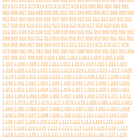
870
871
872
873
874
875
876
877
878
879
880
881
882
883
884
885
886
887
888
889
890
891
892
893
894
895
896
897
898
899
900
901
902
903
904
905
906
907
908
909
910
911
912
913
914
915
916
917
918
919
920
921
922
923
924
925
926
927
928
929
930
931
932
933
934
935
936
937
938
939
940
941
942
943
944
945
946
947
948
949
950
951
952
953
954
955
956
957
958
959
960
961
962
963
964
965
966
967
968
969
970
971
972
973
974
975
976
977
978
979
980
981
982
983
984
985
986
987
988
989
990
991
992
993
994
995
996
997
998
999
1,000
1,001
1,002
1,003
1,004
1,005
1,006
1,007
1,008
1,009
1,010
1,011
1,012
1,013
1,014
1,015
1,016
1,017
1,018
1,019
1,020
1,021
1,022
1,023
1,024
1,025
1,026
1,027
1,028
1,029
1,030
1,031
1,032
1,033
1,034
1,035
1,036
1,037
1,038
1,039
1,040
1,041
1,042
1,043
1,044
1,045
1,046
1,047
1,048
1,049
1,050
1,051
1,052
1,053
1,054
1,055
1,056
1,057
1,058
1,059
1,060
1,061
1,062
1,063
1,064
1,065
1,066
1,067
1,068
1,069
1,070
1,071
1,072
1,073
1,074
1,075
1,076
1,077
1,078
1,079
1,080
1,081
1,082
1,083
1,084
1,085
1,086
1,087
1,088
1,089
1,090
1,091
1,092
1,093
1,094
1,095
1,096
1,097
1,098
1,099
1,100
1,101
1,102
1,103
1,104
1,105
1,106
1,107
1,108
1,109
1,110
1,111
1,112
1,113
1,114
1,115
1,116
1,117
1,118
1,119
1,120
1,121
1,122
1,123
1,124
1,125
1,126
1,127
1,128
1,129
1,130
1,131
1,132
1,133
1,134
1,135
1,136
1,137
1,138