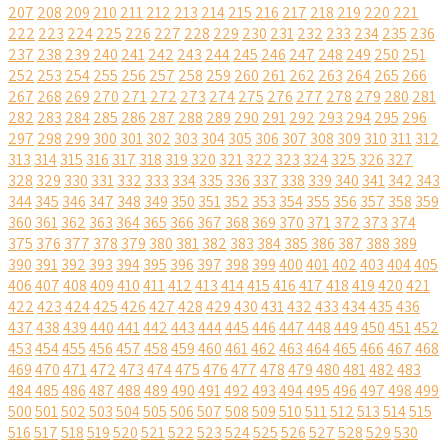
207
208
209
210
211
212
213
214
215
216
217
218
219
220
221
222
223
224
225
226
227
228
229
230
231
232
233
234
235
236
237
238
239
240
241
242
243
244
245
246
247
248
249
250
251
252
253
254
255
256
257
258
259
260
261
262
263
264
265
266
267
268
269
270
271
272
273
274
275
276
277
278
279
280
281
282
283
284
285
286
287
288
289
290
291
292
293
294
295
296
297
298
299
300
301
302
303
304
305
306
307
308
309
310
311
312
313
314
315
316
317
318
319
320
321
322
323
324
325
326
327
328
329
330
331
332
333
334
335
336
337
338
339
340
341
342
343
344
345
346
347
348
349
350
351
352
353
354
355
356
357
358
359
360
361
362
363
364
365
366
367
368
369
370
371
372
373
374
375
376
377
378
379
380
381
382
383
384
385
386
387
388
389
390
391
392
393
394
395
396
397
398
399
400
401
402
403
404
405
406
407
408
409
410
411
412
413
414
415
416
417
418
419
420
421
422
423
424
425
426
427
428
429
430
431
432
433
434
435
436
437
438
439
440
441
442
443
444
445
446
447
448
449
450
451
452
453
454
455
456
457
458
459
460
461
462
463
464
465
466
467
468
469
470
471
472
473
474
475
476
477
478
479
480
481
482
483
484
485
486
487
488
489
490
491
492
493
494
495
496
497
498
499
500
501
502
503
504
505
506
507
508
509
510
511
512
513
514
515
516
517
518
519
520
521
522
523
524
525
526
527
528
529
530