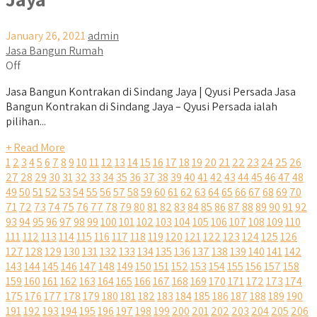
January 26, 2021
admin
Jasa Bangun Rumah
Off
Jasa Bangun Kontrakan di Sindang Jaya | Qyusi Persada Jasa
Bangun Kontrakan di Sindang Jaya – Qyusi Persada ialah
pilihan...
+ Read More
1
2
3
4
5
6
7
8
9
10
11
12
13
14
15
16
17
18
19
20
21
22
23
24
25
26
27
28
29
30
31
32
33
34
35
36
37
38
39
40
41
42
43
44
45
46
47
48
49
50
51
52
53
54
55
56
57
58
59
60
61
62
63
64
65
66
67
68
69
70
71
72
73
74
75
76
77
78
79
80
81
82
83
84
85
86
87
88
89
90
91
92
93
94
95
96
97
98
99
100
101
102
103
104
105
106
107
108
109
110
111
112
113
114
115
116
117
118
119
120
121
122
123
124
125
126
127
128
129
130
131
132
133
134
135
136
137
138
139
140
141
142
143
144
145
146
147
148
149
150
151
152
153
154
155
156
157
158
159
160
161
162
163
164
165
166
167
168
169
170
171
172
173
174
175
176
177
178
179
180
181
182
183
184
185
186
187
188
189
190
191
192
193
194
195
196
197
198
199
200
201
202
203
204
205
206