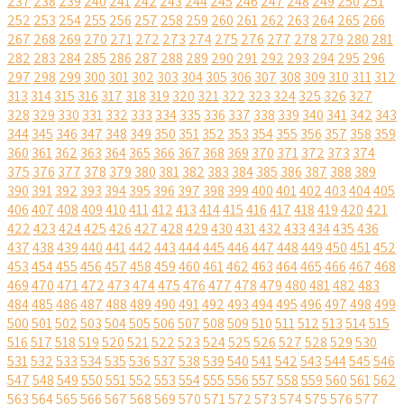
237
238
239
240
241
242
243
244
245
246
247
248
249
250
251
252
253
254
255
256
257
258
259
260
261
262
263
264
265
266
267
268
269
270
271
272
273
274
275
276
277
278
279
280
281
282
283
284
285
286
287
288
289
290
291
292
293
294
295
296
297
298
299
300
301
302
303
304
305
306
307
308
309
310
311
312
313
314
315
316
317
318
319
320
321
322
323
324
325
326
327
328
329
330
331
332
333
334
335
336
337
338
339
340
341
342
343
344
345
346
347
348
349
350
351
352
353
354
355
356
357
358
359
360
361
362
363
364
365
366
367
368
369
370
371
372
373
374
375
376
377
378
379
380
381
382
383
384
385
386
387
388
389
390
391
392
393
394
395
396
397
398
399
400
401
402
403
404
405
406
407
408
409
410
411
412
413
414
415
416
417
418
419
420
421
422
423
424
425
426
427
428
429
430
431
432
433
434
435
436
437
438
439
440
441
442
443
444
445
446
447
448
449
450
451
452
453
454
455
456
457
458
459
460
461
462
463
464
465
466
467
468
469
470
471
472
473
474
475
476
477
478
479
480
481
482
483
484
485
486
487
488
489
490
491
492
493
494
495
496
497
498
499
500
501
502
503
504
505
506
507
508
509
510
511
512
513
514
515
516
517
518
519
520
521
522
523
524
525
526
527
528
529
530
531
532
533
534
535
536
537
538
539
540
541
542
543
544
545
546
547
548
549
550
551
552
553
554
555
556
557
558
559
560
561
562
563
564
565
566
567
568
569
570
571
572
573
574
575
576
577