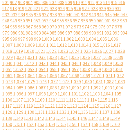
901
902
903
904
905
906
907
908
909
910
911
912
913
914
915
916
917
918
919
920
921
922
923
924
925
926
927
928
929
930
931
932
933
934
935
936
937
938
939
940
941
942
943
944
945
946
947
948
949
950
951
952
953
954
955
956
957
958
959
960
961
962
963
964
965
966
967
968
969
970
971
972
973
974
975
976
977
978
979
980
981
982
983
984
985
986
987
988
989
990
991
992
993
994
995
996
997
998
999
1,000
1,001
1,002
1,003
1,004
1,005
1,006
1,007
1,008
1,009
1,010
1,011
1,012
1,013
1,014
1,015
1,016
1,017
1,018
1,019
1,020
1,021
1,022
1,023
1,024
1,025
1,026
1,027
1,028
1,029
1,030
1,031
1,032
1,033
1,034
1,035
1,036
1,037
1,038
1,039
1,040
1,041
1,042
1,043
1,044
1,045
1,046
1,047
1,048
1,049
1,050
1,051
1,052
1,053
1,054
1,055
1,056
1,057
1,058
1,059
1,060
1,061
1,062
1,063
1,064
1,065
1,066
1,067
1,068
1,069
1,070
1,071
1,072
1,073
1,074
1,075
1,076
1,077
1,078
1,079
1,080
1,081
1,082
1,083
1,084
1,085
1,086
1,087
1,088
1,089
1,090
1,091
1,092
1,093
1,094
1,095
1,096
1,097
1,098
1,099
1,100
1,101
1,102
1,103
1,104
1,105
1,106
1,107
1,108
1,109
1,110
1,111
1,112
1,113
1,114
1,115
1,116
1,117
1,118
1,119
1,120
1,121
1,122
1,123
1,124
1,125
1,126
1,127
1,128
1,129
1,130
1,131
1,132
1,133
1,134
1,135
1,136
1,137
1,138
1,139
1,140
1,141
1,142
1,143
1,144
1,145
1,146
1,147
1,148
1,149
1,150
1,151
1,152
1,153
1,154
1,155
1,156
1,157
1,158
1,159
1,160