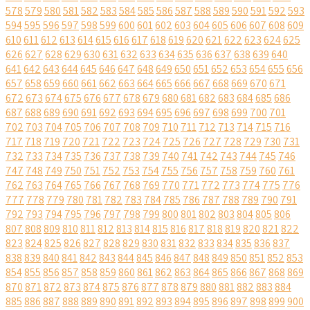
578
579
580
581
582
583
584
585
586
587
588
589
590
591
592
593
594
595
596
597
598
599
600
601
602
603
604
605
606
607
608
609
610
611
612
613
614
615
616
617
618
619
620
621
622
623
624
625
626
627
628
629
630
631
632
633
634
635
636
637
638
639
640
641
642
643
644
645
646
647
648
649
650
651
652
653
654
655
656
657
658
659
660
661
662
663
664
665
666
667
668
669
670
671
672
673
674
675
676
677
678
679
680
681
682
683
684
685
686
687
688
689
690
691
692
693
694
695
696
697
698
699
700
701
702
703
704
705
706
707
708
709
710
711
712
713
714
715
716
717
718
719
720
721
722
723
724
725
726
727
728
729
730
731
732
733
734
735
736
737
738
739
740
741
742
743
744
745
746
747
748
749
750
751
752
753
754
755
756
757
758
759
760
761
762
763
764
765
766
767
768
769
770
771
772
773
774
775
776
777
778
779
780
781
782
783
784
785
786
787
788
789
790
791
792
793
794
795
796
797
798
799
800
801
802
803
804
805
806
807
808
809
810
811
812
813
814
815
816
817
818
819
820
821
822
823
824
825
826
827
828
829
830
831
832
833
834
835
836
837
838
839
840
841
842
843
844
845
846
847
848
849
850
851
852
853
854
855
856
857
858
859
860
861
862
863
864
865
866
867
868
869
870
871
872
873
874
875
876
877
878
879
880
881
882
883
884
885
886
887
888
889
890
891
892
893
894
895
896
897
898
899
900