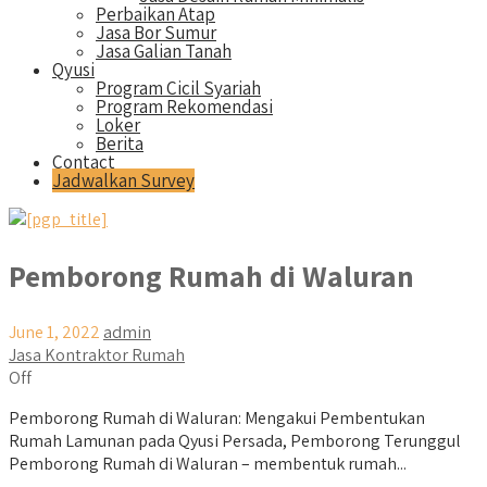
Perbaikan Atap
Jasa Bor Sumur
Jasa Galian Tanah
Qyusi
Program Cicil Syariah
Program Rekomendasi
Loker
Berita
Contact
Jadwalkan Survey
Pemborong Rumah di Waluran
June 1, 2022
admin
Jasa Kontraktor Rumah
Off
Pemborong Rumah di Waluran: Mengakui Pembentukan
Rumah Lamunan pada Qyusi Persada, Pemborong Terunggul
Pemborong Rumah di Waluran – membentuk rumah...