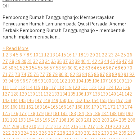
Off
Pemborong Rumah Tanggungharjo: Mempercayakan
Penyusunan Rumah Lamunan pada Qyusi Persada, Anemer
Terbaik Pemborong Rumah Tanggungharjo – membentuk
rumah impian merupakan...
+ Read More
1
2
3
4
5
6
7
8
9
10
11
12
13
14
15
16
17
18
19
20
21
22
23
24
25
26
27
28
29
30
31
32
33
34
35
36
37
38
39
40
41
42
43
44
45
46
47
48
49
50
51
52
53
54
55
56
57
58
59
60
61
62
63
64
65
66
67
68
69
70
71
72
73
74
75
76
77
78
79
80
81
82
83
84
85
86
87
88
89
90
91
92
93
94
95
96
97
98
99
100
101
102
103
104
105
106
107
108
109
110
111
112
113
114
115
116
117
118
119
120
121
122
123
124
125
126
127
128
129
130
131
132
133
134
135
136
137
138
139
140
141
142
143
144
145
146
147
148
149
150
151
152
153
154
155
156
157
158
159
160
161
162
163
164
165
166
167
168
169
170
171
172
173
174
175
176
177
178
179
180
181
182
183
184
185
186
187
188
189
190
191
192
193
194
195
196
197
198
199
200
201
202
203
204
205
206
207
208
209
210
211
212
213
214
215
216
217
218
219
220
221
222
223
224
225
226
227
228
229
230
231
232
233
234
235
236