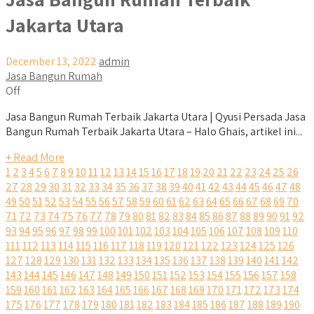
Jakarta Utara
December 13, 2022
admin
Jasa Bangun Rumah
Off
Jasa Bangun Rumah Terbaik Jakarta Utara | Qyusi Persada Jasa
Bangun Rumah Terbaik Jakarta Utara – Halo Ghais, artikel ini...
+ Read More
1
2
3
4
5
6
7
8
9
10
11
12
13
14
15
16
17
18
19
20
21
22
23
24
25
26
27
28
29
30
31
32
33
34
35
36
37
38
39
40
41
42
43
44
45
46
47
48
49
50
51
52
53
54
55
56
57
58
59
60
61
62
63
64
65
66
67
68
69
70
71
72
73
74
75
76
77
78
79
80
81
82
83
84
85
86
87
88
89
90
91
92
93
94
95
96
97
98
99
100
101
102
103
104
105
106
107
108
109
110
111
112
113
114
115
116
117
118
119
120
121
122
123
124
125
126
127
128
129
130
131
132
133
134
135
136
137
138
139
140
141
142
143
144
145
146
147
148
149
150
151
152
153
154
155
156
157
158
159
160
161
162
163
164
165
166
167
168
169
170
171
172
173
174
175
176
177
178
179
180
181
182
183
184
185
186
187
188
189
190