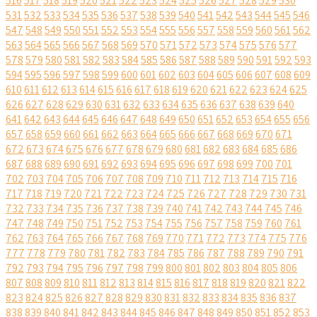
516
517
518
519
520
521
522
523
524
525
526
527
528
529
530
531
532
533
534
535
536
537
538
539
540
541
542
543
544
545
546
547
548
549
550
551
552
553
554
555
556
557
558
559
560
561
562
563
564
565
566
567
568
569
570
571
572
573
574
575
576
577
578
579
580
581
582
583
584
585
586
587
588
589
590
591
592
593
594
595
596
597
598
599
600
601
602
603
604
605
606
607
608
609
610
611
612
613
614
615
616
617
618
619
620
621
622
623
624
625
626
627
628
629
630
631
632
633
634
635
636
637
638
639
640
641
642
643
644
645
646
647
648
649
650
651
652
653
654
655
656
657
658
659
660
661
662
663
664
665
666
667
668
669
670
671
672
673
674
675
676
677
678
679
680
681
682
683
684
685
686
687
688
689
690
691
692
693
694
695
696
697
698
699
700
701
702
703
704
705
706
707
708
709
710
711
712
713
714
715
716
717
718
719
720
721
722
723
724
725
726
727
728
729
730
731
732
733
734
735
736
737
738
739
740
741
742
743
744
745
746
747
748
749
750
751
752
753
754
755
756
757
758
759
760
761
762
763
764
765
766
767
768
769
770
771
772
773
774
775
776
777
778
779
780
781
782
783
784
785
786
787
788
789
790
791
792
793
794
795
796
797
798
799
800
801
802
803
804
805
806
807
808
809
810
811
812
813
814
815
816
817
818
819
820
821
822
823
824
825
826
827
828
829
830
831
832
833
834
835
836
837
838
839
840
841
842
843
844
845
846
847
848
849
850
851
852
853