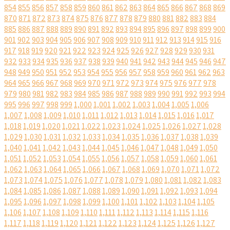
854
855
856
857
858
859
860
861
862
863
864
865
866
867
868
869
870
871
872
873
874
875
876
877
878
879
880
881
882
883
884
885
886
887
888
889
890
891
892
893
894
895
896
897
898
899
900
901
902
903
904
905
906
907
908
909
910
911
912
913
914
915
916
917
918
919
920
921
922
923
924
925
926
927
928
929
930
931
932
933
934
935
936
937
938
939
940
941
942
943
944
945
946
947
948
949
950
951
952
953
954
955
956
957
958
959
960
961
962
963
964
965
966
967
968
969
970
971
972
973
974
975
976
977
978
979
980
981
982
983
984
985
986
987
988
989
990
991
992
993
994
995
996
997
998
999
1,000
1,001
1,002
1,003
1,004
1,005
1,006
1,007
1,008
1,009
1,010
1,011
1,012
1,013
1,014
1,015
1,016
1,017
1,018
1,019
1,020
1,021
1,022
1,023
1,024
1,025
1,026
1,027
1,028
1,029
1,030
1,031
1,032
1,033
1,034
1,035
1,036
1,037
1,038
1,039
1,040
1,041
1,042
1,043
1,044
1,045
1,046
1,047
1,048
1,049
1,050
1,051
1,052
1,053
1,054
1,055
1,056
1,057
1,058
1,059
1,060
1,061
1,062
1,063
1,064
1,065
1,066
1,067
1,068
1,069
1,070
1,071
1,072
1,073
1,074
1,075
1,076
1,077
1,078
1,079
1,080
1,081
1,082
1,083
1,084
1,085
1,086
1,087
1,088
1,089
1,090
1,091
1,092
1,093
1,094
1,095
1,096
1,097
1,098
1,099
1,100
1,101
1,102
1,103
1,104
1,105
1,106
1,107
1,108
1,109
1,110
1,111
1,112
1,113
1,114
1,115
1,116
1,117
1,118
1,119
1,120
1,121
1,122
1,123
1,124
1,125
1,126
1,127