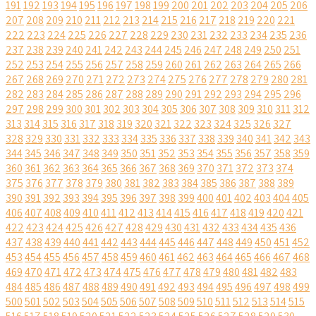
191
192
193
194
195
196
197
198
199
200
201
202
203
204
205
206
207
208
209
210
211
212
213
214
215
216
217
218
219
220
221
222
223
224
225
226
227
228
229
230
231
232
233
234
235
236
237
238
239
240
241
242
243
244
245
246
247
248
249
250
251
252
253
254
255
256
257
258
259
260
261
262
263
264
265
266
267
268
269
270
271
272
273
274
275
276
277
278
279
280
281
282
283
284
285
286
287
288
289
290
291
292
293
294
295
296
297
298
299
300
301
302
303
304
305
306
307
308
309
310
311
312
313
314
315
316
317
318
319
320
321
322
323
324
325
326
327
328
329
330
331
332
333
334
335
336
337
338
339
340
341
342
343
344
345
346
347
348
349
350
351
352
353
354
355
356
357
358
359
360
361
362
363
364
365
366
367
368
369
370
371
372
373
374
375
376
377
378
379
380
381
382
383
384
385
386
387
388
389
390
391
392
393
394
395
396
397
398
399
400
401
402
403
404
405
406
407
408
409
410
411
412
413
414
415
416
417
418
419
420
421
422
423
424
425
426
427
428
429
430
431
432
433
434
435
436
437
438
439
440
441
442
443
444
445
446
447
448
449
450
451
452
453
454
455
456
457
458
459
460
461
462
463
464
465
466
467
468
469
470
471
472
473
474
475
476
477
478
479
480
481
482
483
484
485
486
487
488
489
490
491
492
493
494
495
496
497
498
499
500
501
502
503
504
505
506
507
508
509
510
511
512
513
514
515