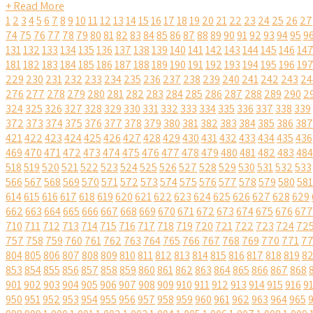
+ Read More
1
2
3
4
5
6
7
8
9
10
11
12
13
14
15
16
17
18
19
20
21
22
23
24
25
26
27
74
75
76
77
78
79
80
81
82
83
84
85
86
87
88
89
90
91
92
93
94
95
9
131
132
133
134
135
136
137
138
139
140
141
142
143
144
145
146
14
181
182
183
184
185
186
187
188
189
190
191
192
193
194
195
196
19
229
230
231
232
233
234
235
236
237
238
239
240
241
242
243
24
276
277
278
279
280
281
282
283
284
285
286
287
288
289
290
2
324
325
326
327
328
329
330
331
332
333
334
335
336
337
338
339
372
373
374
375
376
377
378
379
380
381
382
383
384
385
386
387
421
422
423
424
425
426
427
428
429
430
431
432
433
434
435
436
469
470
471
472
473
474
475
476
477
478
479
480
481
482
483
484
518
519
520
521
522
523
524
525
526
527
528
529
530
531
532
533
566
567
568
569
570
571
572
573
574
575
576
577
578
579
580
581
614
615
616
617
618
619
620
621
622
623
624
625
626
627
628
629
662
663
664
665
666
667
668
669
670
671
672
673
674
675
676
677
710
711
712
713
714
715
716
717
718
719
720
721
722
723
724
72
757
758
759
760
761
762
763
764
765
766
767
768
769
770
771
7
804
805
806
807
808
809
810
811
812
813
814
815
816
817
818
819
8
853
854
855
856
857
858
859
860
861
862
863
864
865
866
867
868
901
902
903
904
905
906
907
908
909
910
911
912
913
914
915
916
9
950
951
952
953
954
955
956
957
958
959
960
961
962
963
964
965