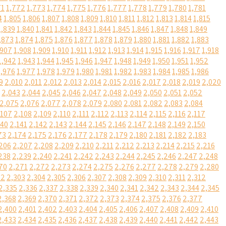
71
1,772
1,773
1,774
1,775
1,776
1,777
1,778
1,779
1,780
1,781
4
1,805
1,806
1,807
1,808
1,809
1,810
1,811
1,812
1,813
1,814
1,815
1,839
1,840
1,841
1,842
1,843
1,844
1,845
1,846
1,847
1,848
1,849
,873
1,874
1,875
1,876
1,877
1,878
1,879
1,880
1,881
1,882
1,883
,907
1,908
1,909
1,910
1,911
1,912
1,913
1,914
1,915
1,916
1,917
1,918
1,942
1,943
1,944
1,945
1,946
1,947
1,948
1,949
1,950
1,951
1,952
1,976
1,977
1,978
1,979
1,980
1,981
1,982
1,983
1,984
1,985
1,986
9
2,010
2,011
2,012
2,013
2,014
2,015
2,016
2,017
2,018
2,019
2,020
2,043
2,044
2,045
2,046
2,047
2,048
2,049
2,050
2,051
2,052
2,075
2,076
2,077
2,078
2,079
2,080
2,081
2,082
2,083
2,084
,107
2,108
2,109
2,110
2,111
2,112
2,113
2,114
2,115
2,116
2,117
140
2,141
2,142
2,143
2,144
2,145
2,146
2,147
2,148
2,149
2,150
73
2,174
2,175
2,176
2,177
2,178
2,179
2,180
2,181
2,182
2,183
206
2,207
2,208
2,209
2,210
2,211
2,212
2,213
2,214
2,215
2,216
238
2,239
2,240
2,241
2,242
2,243
2,244
2,245
2,246
2,247
2,248
70
2,271
2,272
2,273
2,274
2,275
2,276
2,277
2,278
2,279
2,280
02
2,303
2,304
2,305
2,306
2,307
2,308
2,309
2,310
2,311
2,312
2,335
2,336
2,337
2,338
2,339
2,340
2,341
2,342
2,343
2,344
2,345
2,368
2,369
2,370
2,371
2,372
2,373
2,374
2,375
2,376
2,377
2,400
2,401
2,402
2,403
2,404
2,405
2,406
2,407
2,408
2,409
2,410
2,433
2,434
2,435
2,436
2,437
2,438
2,439
2,440
2,441
2,442
2,443