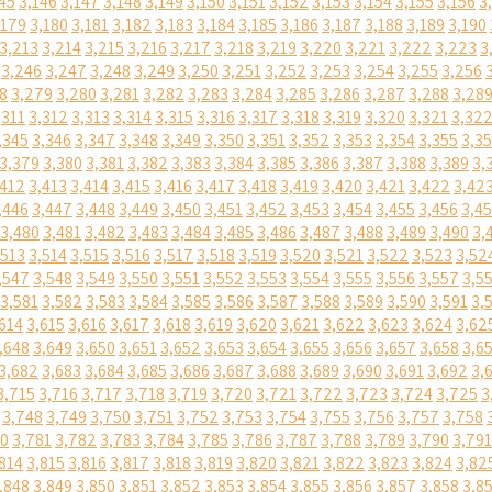
45
3,146
3,147
3,148
3,149
3,150
3,151
3,152
3,153
3,154
3,155
3,156
3
,179
3,180
3,181
3,182
3,183
3,184
3,185
3,186
3,187
3,188
3,189
3,190
3,213
3,214
3,215
3,216
3,217
3,218
3,219
3,220
3,221
3,222
3,223
3
3,246
3,247
3,248
3,249
3,250
3,251
3,252
3,253
3,254
3,255
3,256
8
3,279
3,280
3,281
3,282
3,283
3,284
3,285
3,286
3,287
3,288
3,28
,311
3,312
3,313
3,314
3,315
3,316
3,317
3,318
3,319
3,320
3,321
3,32
,345
3,346
3,347
3,348
3,349
3,350
3,351
3,352
3,353
3,354
3,355
3,3
3,379
3,380
3,381
3,382
3,383
3,384
3,385
3,386
3,387
3,388
3,389
3,
,412
3,413
3,414
3,415
3,416
3,417
3,418
3,419
3,420
3,421
3,422
3,42
,446
3,447
3,448
3,449
3,450
3,451
3,452
3,453
3,454
3,455
3,456
3,4
3,480
3,481
3,482
3,483
3,484
3,485
3,486
3,487
3,488
3,489
3,490
3,
,513
3,514
3,515
3,516
3,517
3,518
3,519
3,520
3,521
3,522
3,523
3,52
,547
3,548
3,549
3,550
3,551
3,552
3,553
3,554
3,555
3,556
3,557
3,5
3,581
3,582
3,583
3,584
3,585
3,586
3,587
3,588
3,589
3,590
3,591
3,
614
3,615
3,616
3,617
3,618
3,619
3,620
3,621
3,622
3,623
3,624
3,62
,648
3,649
3,650
3,651
3,652
3,653
3,654
3,655
3,656
3,657
3,658
3,6
3,682
3,683
3,684
3,685
3,686
3,687
3,688
3,689
3,690
3,691
3,692
3,
3,715
3,716
3,717
3,718
3,719
3,720
3,721
3,722
3,723
3,724
3,725
3
3,748
3,749
3,750
3,751
3,752
3,753
3,754
3,755
3,756
3,757
3,758
80
3,781
3,782
3,783
3,784
3,785
3,786
3,787
3,788
3,789
3,790
3,791
814
3,815
3,816
3,817
3,818
3,819
3,820
3,821
3,822
3,823
3,824
3,82
,848
3,849
3,850
3,851
3,852
3,853
3,854
3,855
3,856
3,857
3,858
3,8