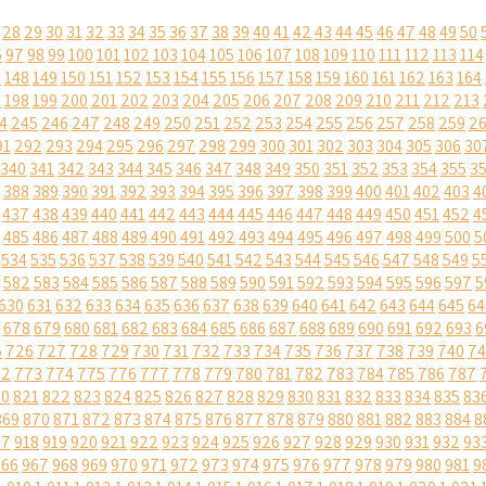
28
29
30
31
32
33
34
35
36
37
38
39
40
41
42
43
44
45
46
47
48
49
50
6
97
98
99
100
101
102
103
104
105
106
107
108
109
110
111
112
113
114
7
148
149
150
151
152
153
154
155
156
157
158
159
160
161
162
163
164
7
198
199
200
201
202
203
204
205
206
207
208
209
210
211
212
213
4
245
246
247
248
249
250
251
252
253
254
255
256
257
258
259
2
91
292
293
294
295
296
297
298
299
300
301
302
303
304
305
306
30
340
341
342
343
344
345
346
347
348
349
350
351
352
353
354
355
3
388
389
390
391
392
393
394
395
396
397
398
399
400
401
402
403
4
437
438
439
440
441
442
443
444
445
446
447
448
449
450
451
452
4
485
486
487
488
489
490
491
492
493
494
495
496
497
498
499
500
5
534
535
536
537
538
539
540
541
542
543
544
545
546
547
548
549
5
582
583
584
585
586
587
588
589
590
591
592
593
594
595
596
597
5
630
631
632
633
634
635
636
637
638
639
640
641
642
643
644
645
64
678
679
680
681
682
683
684
685
686
687
688
689
690
691
692
693
6
5
726
727
728
729
730
731
732
733
734
735
736
737
738
739
740
74
72
773
774
775
776
777
778
779
780
781
782
783
784
785
786
787
20
821
822
823
824
825
826
827
828
829
830
831
832
833
834
835
83
869
870
871
872
873
874
875
876
877
878
879
880
881
882
883
884
8
17
918
919
920
921
922
923
924
925
926
927
928
929
930
931
932
93
966
967
968
969
970
971
972
973
974
975
976
977
978
979
980
981
9