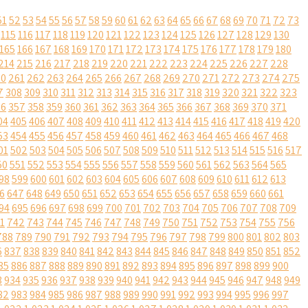
51
52
53
54
55
56
57
58
59
60
61
62
63
64
65
66
67
68
69
70
71
72
73
115
116
117
118
119
120
121
122
123
124
125
126
127
128
129
130
165
166
167
168
169
170
171
172
173
174
175
176
177
178
179
180
214
215
216
217
218
219
220
221
222
223
224
225
226
227
228
60
261
262
263
264
265
266
267
268
269
270
271
272
273
274
275
7
308
309
310
311
312
313
314
315
316
317
318
319
320
321
322
323
56
357
358
359
360
361
362
363
364
365
366
367
368
369
370
371
04
405
406
407
408
409
410
411
412
413
414
415
416
417
418
419
420
53
454
455
456
457
458
459
460
461
462
463
464
465
466
467
468
01
502
503
504
505
506
507
508
509
510
511
512
513
514
515
516
517
50
551
552
553
554
555
556
557
558
559
560
561
562
563
564
565
98
599
600
601
602
603
604
605
606
607
608
609
610
611
612
613
6
647
648
649
650
651
652
653
654
655
656
657
658
659
660
661
94
695
696
697
698
699
700
701
702
703
704
705
706
707
708
709
1
742
743
744
745
746
747
748
749
750
751
752
753
754
755
756
788
789
790
791
792
793
794
795
796
797
798
799
800
801
802
803
6
837
838
839
840
841
842
843
844
845
846
847
848
849
850
851
852
85
886
887
888
889
890
891
892
893
894
895
896
897
898
899
900
3
934
935
936
937
938
939
940
941
942
943
944
945
946
947
948
949
82
983
984
985
986
987
988
989
990
991
992
993
994
995
996
997