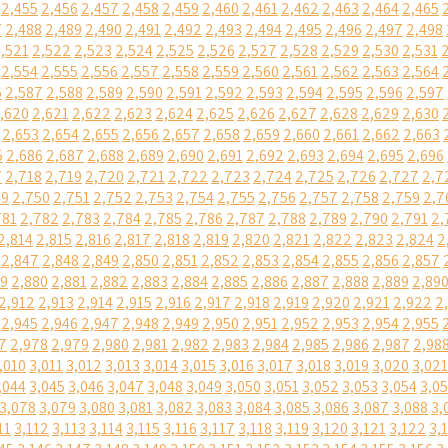
2,455
2,456
2,457
2,458
2,459
2,460
2,461
2,462
2,463
2,464
2,465
7
2,488
2,489
2,490
2,491
2,492
2,493
2,494
2,495
2,496
2,497
2,498
,521
2,522
2,523
2,524
2,525
2,526
2,527
2,528
2,529
2,530
2,531
2,554
2,555
2,556
2,557
2,558
2,559
2,560
2,561
2,562
2,563
2,564
6
2,587
2,588
2,589
2,590
2,591
2,592
2,593
2,594
2,595
2,596
2,597
,620
2,621
2,622
2,623
2,624
2,625
2,626
2,627
2,628
2,629
2,630
2,653
2,654
2,655
2,656
2,657
2,658
2,659
2,660
2,661
2,662
2,663
5
2,686
2,687
2,688
2,689
2,690
2,691
2,692
2,693
2,694
2,695
2,696
7
2,718
2,719
2,720
2,721
2,722
2,723
2,724
2,725
2,726
2,727
2,7
49
2,750
2,751
2,752
2,753
2,754
2,755
2,756
2,757
2,758
2,759
2,7
781
2,782
2,783
2,784
2,785
2,786
2,787
2,788
2,789
2,790
2,791
2,
2,814
2,815
2,816
2,817
2,818
2,819
2,820
2,821
2,822
2,823
2,824
2
2,847
2,848
2,849
2,850
2,851
2,852
2,853
2,854
2,855
2,856
2,857
79
2,880
2,881
2,882
2,883
2,884
2,885
2,886
2,887
2,888
2,889
2,89
2,912
2,913
2,914
2,915
2,916
2,917
2,918
2,919
2,920
2,921
2,922
2
2,945
2,946
2,947
2,948
2,949
2,950
2,951
2,952
2,953
2,954
2,955
7
2,978
2,979
2,980
2,981
2,982
2,983
2,984
2,985
2,986
2,987
2,98
,010
3,011
3,012
3,013
3,014
3,015
3,016
3,017
3,018
3,019
3,020
3,021
,044
3,045
3,046
3,047
3,048
3,049
3,050
3,051
3,052
3,053
3,054
3,0
3,078
3,079
3,080
3,081
3,082
3,083
3,084
3,085
3,086
3,087
3,088
3,
11
3,112
3,113
3,114
3,115
3,116
3,117
3,118
3,119
3,120
3,121
3,122
3,