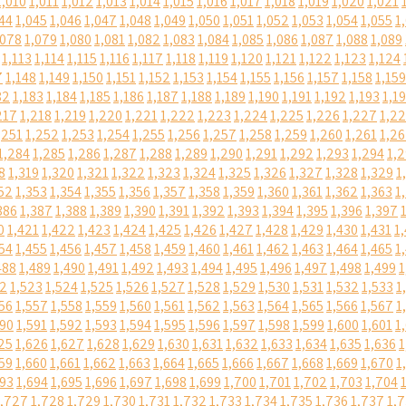
1,010
1,011
1,012
1,013
1,014
1,015
1,016
1,017
1,018
1,019
1,020
1,021
44
1,045
1,046
1,047
1,048
1,049
1,050
1,051
1,052
1,053
1,054
1,055
1
,078
1,079
1,080
1,081
1,082
1,083
1,084
1,085
1,086
1,087
1,088
1,089
1,113
1,114
1,115
1,116
1,117
1,118
1,119
1,120
1,121
1,122
1,123
1,124
7
1,148
1,149
1,150
1,151
1,152
1,153
1,154
1,155
1,156
1,157
1,158
1,159
82
1,183
1,184
1,185
1,186
1,187
1,188
1,189
1,190
1,191
1,192
1,193
1,1
217
1,218
1,219
1,220
1,221
1,222
1,223
1,224
1,225
1,226
1,227
1,2
,251
1,252
1,253
1,254
1,255
1,256
1,257
1,258
1,259
1,260
1,261
1,2
1,284
1,285
1,286
1,287
1,288
1,289
1,290
1,291
1,292
1,293
1,294
1,
8
1,319
1,320
1,321
1,322
1,323
1,324
1,325
1,326
1,327
1,328
1,329
1
52
1,353
1,354
1,355
1,356
1,357
1,358
1,359
1,360
1,361
1,362
1,363
1
386
1,387
1,388
1,389
1,390
1,391
1,392
1,393
1,394
1,395
1,396
1,397
0
1,421
1,422
1,423
1,424
1,425
1,426
1,427
1,428
1,429
1,430
1,431
1
54
1,455
1,456
1,457
1,458
1,459
1,460
1,461
1,462
1,463
1,464
1,465
1
488
1,489
1,490
1,491
1,492
1,493
1,494
1,495
1,496
1,497
1,498
1,499
1
22
1,523
1,524
1,525
1,526
1,527
1,528
1,529
1,530
1,531
1,532
1,533
1
56
1,557
1,558
1,559
1,560
1,561
1,562
1,563
1,564
1,565
1,566
1,567
1
590
1,591
1,592
1,593
1,594
1,595
1,596
1,597
1,598
1,599
1,600
1,601
1
25
1,626
1,627
1,628
1,629
1,630
1,631
1,632
1,633
1,634
1,635
1,636
1
59
1,660
1,661
1,662
1,663
1,664
1,665
1,666
1,667
1,668
1,669
1,670
1
693
1,694
1,695
1,696
1,697
1,698
1,699
1,700
1,701
1,702
1,703
1,704
1,727
1,728
1,729
1,730
1,731
1,732
1,733
1,734
1,735
1,736
1,737
1,