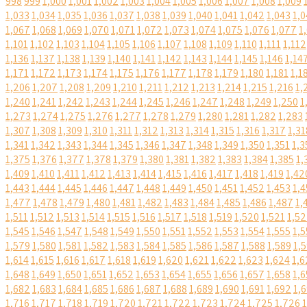
998
999
1,000
1,001
1,002
1,003
1,004
1,005
1,006
1,007
1,008
1,009
1,033
1,034
1,035
1,036
1,037
1,038
1,039
1,040
1,041
1,042
1,043
1,0
1,067
1,068
1,069
1,070
1,071
1,072
1,073
1,074
1,075
1,076
1,077
1
1,101
1,102
1,103
1,104
1,105
1,106
1,107
1,108
1,109
1,110
1,111
1,112
1,136
1,137
1,138
1,139
1,140
1,141
1,142
1,143
1,144
1,145
1,146
1,14
1,171
1,172
1,173
1,174
1,175
1,176
1,177
1,178
1,179
1,180
1,181
1,1
1,206
1,207
1,208
1,209
1,210
1,211
1,212
1,213
1,214
1,215
1,216
1,
1,240
1,241
1,242
1,243
1,244
1,245
1,246
1,247
1,248
1,249
1,250
1
1,273
1,274
1,275
1,276
1,277
1,278
1,279
1,280
1,281
1,282
1,283
1,307
1,308
1,309
1,310
1,311
1,312
1,313
1,314
1,315
1,316
1,317
1,31
1,341
1,342
1,343
1,344
1,345
1,346
1,347
1,348
1,349
1,350
1,351
1,3
1,375
1,376
1,377
1,378
1,379
1,380
1,381
1,382
1,383
1,384
1,385
1,
1,409
1,410
1,411
1,412
1,413
1,414
1,415
1,416
1,417
1,418
1,419
1,42
1,443
1,444
1,445
1,446
1,447
1,448
1,449
1,450
1,451
1,452
1,453
1,4
1,477
1,478
1,479
1,480
1,481
1,482
1,483
1,484
1,485
1,486
1,487
1,
1,511
1,512
1,513
1,514
1,515
1,516
1,517
1,518
1,519
1,520
1,521
1,5
1,545
1,546
1,547
1,548
1,549
1,550
1,551
1,552
1,553
1,554
1,555
1,5
1,579
1,580
1,581
1,582
1,583
1,584
1,585
1,586
1,587
1,588
1,589
1,
1,614
1,615
1,616
1,617
1,618
1,619
1,620
1,621
1,622
1,623
1,624
1,6
1,648
1,649
1,650
1,651
1,652
1,653
1,654
1,655
1,656
1,657
1,658
1,6
1,682
1,683
1,684
1,685
1,686
1,687
1,688
1,689
1,690
1,691
1,692
1,
1,716
1,717
1,718
1,719
1,720
1,721
1,722
1,723
1,724
1,725
1,726