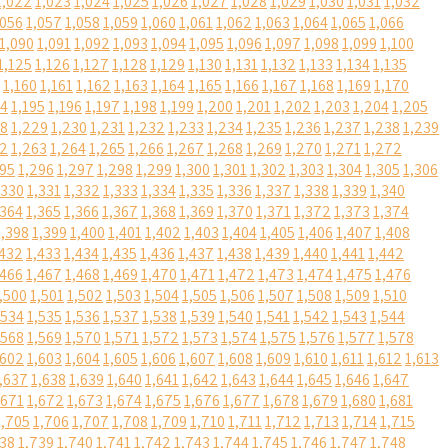
1,022
1,023
1,024
1,025
1,026
1,027
1,028
1,029
1,030
1,031
1,032
,056
1,057
1,058
1,059
1,060
1,061
1,062
1,063
1,064
1,065
1,066
1,090
1,091
1,092
1,093
1,094
1,095
1,096
1,097
1,098
1,099
1,100
1,125
1,126
1,127
1,128
1,129
1,130
1,131
1,132
1,133
1,134
1,135
1,160
1,161
1,162
1,163
1,164
1,165
1,166
1,167
1,168
1,169
1,170
94
1,195
1,196
1,197
1,198
1,199
1,200
1,201
1,202
1,203
1,204
1,205
28
1,229
1,230
1,231
1,232
1,233
1,234
1,235
1,236
1,237
1,238
1,239
62
1,263
1,264
1,265
1,266
1,267
1,268
1,269
1,270
1,271
1,272
295
1,296
1,297
1,298
1,299
1,300
1,301
1,302
1,303
1,304
1,305
1,306
,330
1,331
1,332
1,333
1,334
1,335
1,336
1,337
1,338
1,339
1,340
,364
1,365
1,366
1,367
1,368
1,369
1,370
1,371
1,372
1,373
1,374
1,398
1,399
1,400
1,401
1,402
1,403
1,404
1,405
1,406
1,407
1,408
,432
1,433
1,434
1,435
1,436
1,437
1,438
1,439
1,440
1,441
1,442
,466
1,467
1,468
1,469
1,470
1,471
1,472
1,473
1,474
1,475
1,476
,500
1,501
1,502
1,503
1,504
1,505
1,506
1,507
1,508
1,509
1,510
,534
1,535
1,536
1,537
1,538
1,539
1,540
1,541
1,542
1,543
1,544
,568
1,569
1,570
1,571
1,572
1,573
1,574
1,575
1,576
1,577
1,578
,602
1,603
1,604
1,605
1,606
1,607
1,608
1,609
1,610
1,611
1,612
1,613
,637
1,638
1,639
1,640
1,641
1,642
1,643
1,644
1,645
1,646
1,647
,671
1,672
1,673
1,674
1,675
1,676
1,677
1,678
1,679
1,680
1,681
1,705
1,706
1,707
1,708
1,709
1,710
1,711
1,712
1,713
1,714
1,715
738
1,739
1,740
1,741
1,742
1,743
1,744
1,745
1,746
1,747
1,748