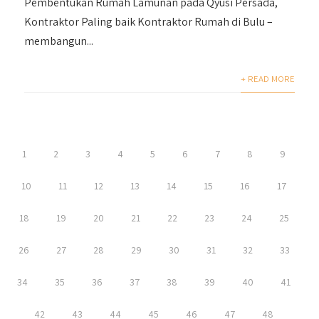
Pembentukan Rumah Lamunan pada Qyusi Persada,
Kontraktor Paling baik Kontraktor Rumah di Bulu –
membangun...
+ READ MORE
1
2
3
4
5
6
7
8
9
10
11
12
13
14
15
16
17
18
19
20
21
22
23
24
25
26
27
28
29
30
31
32
33
34
35
36
37
38
39
40
41
42
43
44
45
46
47
48