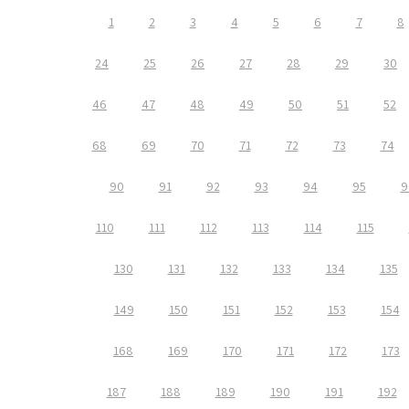
1
2
3
4
5
6
7
8
24
25
26
27
28
29
30
46
47
48
49
50
51
52
68
69
70
71
72
73
74
90
91
92
93
94
95
9
110
111
112
113
114
115
130
131
132
133
134
135
149
150
151
152
153
154
168
169
170
171
172
173
187
188
189
190
191
192