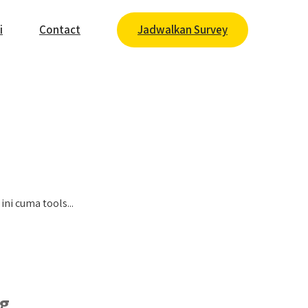
i
Contact
Jadwalkan Survey
i cuma tools...
g