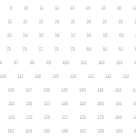
9
10
11
12
13
14
15
16
1
31
32
33
34
35
36
37
38
53
54
55
56
57
58
59
60
75
76
77
78
79
80
81
82
6
97
98
99
100
101
102
103
116
117
118
119
120
121
122
123
136
137
138
139
140
141
142
1
155
156
157
158
159
160
161
1
174
175
176
177
178
179
180
1
193
194
195
196
197
198
199