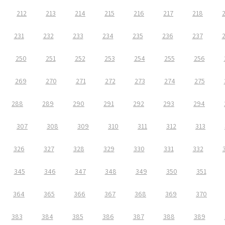
212
213
214
215
216
217
218
231
232
233
234
235
236
237
250
251
252
253
254
255
256
269
270
271
272
273
274
275
288
289
290
291
292
293
294
307
308
309
310
311
312
313
326
327
328
329
330
331
332
345
346
347
348
349
350
351
364
365
366
367
368
369
370
383
384
385
386
387
388
389