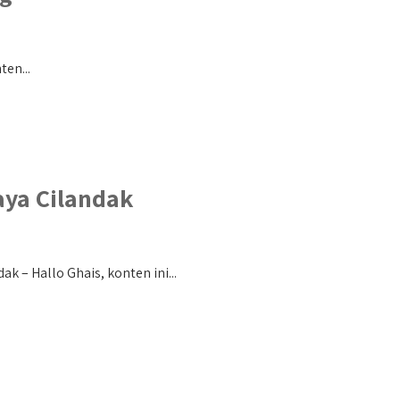
en...
aya Cilandak
 – Hallo Ghais, konten ini...