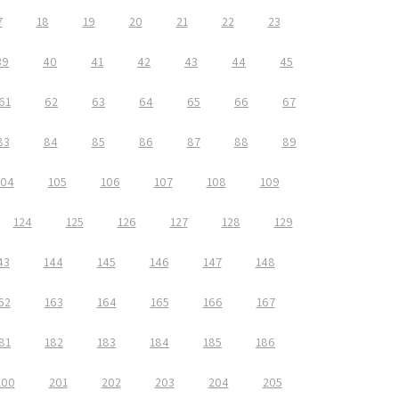
7
18
19
20
21
22
23
39
40
41
42
43
44
45
61
62
63
64
65
66
67
83
84
85
86
87
88
89
104
105
106
107
108
109
124
125
126
127
128
129
43
144
145
146
147
148
62
163
164
165
166
167
81
182
183
184
185
186
200
201
202
203
204
205