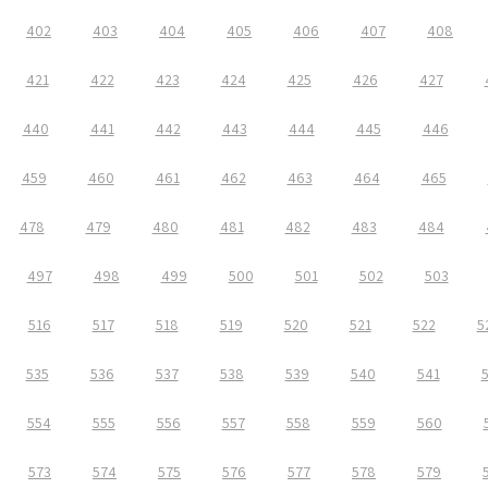
402
403
404
405
406
407
408
421
422
423
424
425
426
427
440
441
442
443
444
445
446
459
460
461
462
463
464
465
478
479
480
481
482
483
484
497
498
499
500
501
502
503
516
517
518
519
520
521
522
5
535
536
537
538
539
540
541
554
555
556
557
558
559
560
573
574
575
576
577
578
579