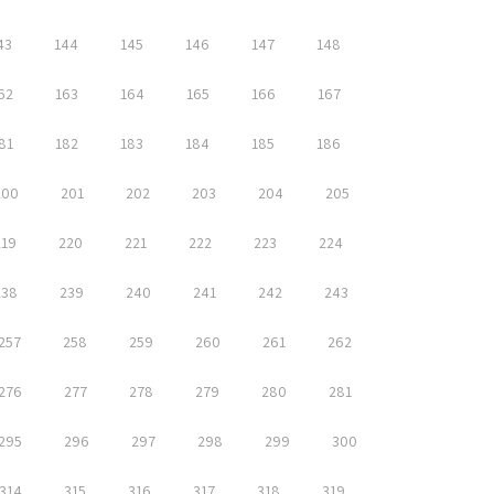
43
144
145
146
147
148
62
163
164
165
166
167
81
182
183
184
185
186
200
201
202
203
204
205
219
220
221
222
223
224
238
239
240
241
242
243
257
258
259
260
261
262
276
277
278
279
280
281
295
296
297
298
299
300
314
315
316
317
318
319