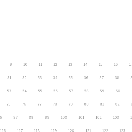
9
10
11
12
13
14
15
16
1
31
32
33
34
35
36
37
38
53
54
55
56
57
58
59
60
75
76
77
78
79
80
81
82
6
97
98
99
100
101
102
103
116
117
118
119
120
121
122
123