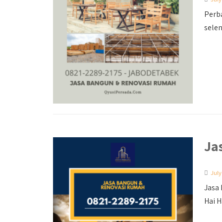
Perba
selen
Ja
July
Jasa
Hai H