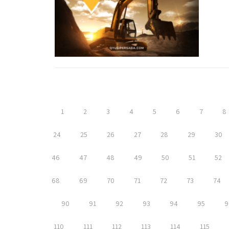
1
2
3
4
5
6
7
8
24
25
26
27
28
29
30
46
47
48
49
50
51
52
68
69
70
71
72
73
74
90
91
92
93
94
95
9
110
111
112
113
114
115