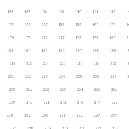
136
137
138
139
140
141
142
1
155
156
157
158
159
160
161
1
174
175
176
177
178
179
180
1
193
194
195
196
197
198
199
212
213
214
215
216
217
218
231
232
233
234
235
236
237
250
251
252
253
254
255
256
269
270
271
272
273
274
275
288
289
290
291
292
293
294
307
308
309
310
311
312
313