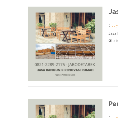
Ja
July
Jasa 
Ghais
Pe
July