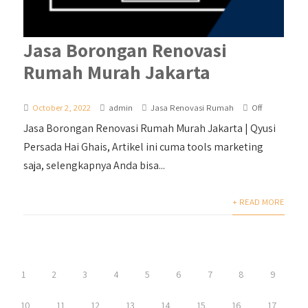
Jasa Borongan Renovasi
Rumah Murah Jakarta
October 2, 2022
admin
Jasa Renovasi Rumah
Off
Jasa Borongan Renovasi Rumah Murah Jakarta | Qyusi
Persada Hai Ghais, Artikel ini cuma tools marketing
saja, selengkapnya Anda bisa...
+ READ MORE
1
2
3
4
5
6
7
8
9
10
11
12
13
14
15
16
17