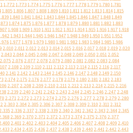
71
1,772
1,773
1,774
1,775
1,776
1,777
1,778
1,779
1,780
1,781
4
1,805
1,806
1,807
1,808
1,809
1,810
1,811
1,812
1,813
1,814
1,815
1,839
1,840
1,841
1,842
1,843
1,844
1,845
1,846
1,847
1,848
1,849
,873
1,874
1,875
1,876
1,877
1,878
1,879
1,880
1,881
1,882
1,883
,907
1,908
1,909
1,910
1,911
1,912
1,913
1,914
1,915
1,916
1,917
1,918
1,942
1,943
1,944
1,945
1,946
1,947
1,948
1,949
1,950
1,951
1,952
1,976
1,977
1,978
1,979
1,980
1,981
1,982
1,983
1,984
1,985
1,986
9
2,010
2,011
2,012
2,013
2,014
2,015
2,016
2,017
2,018
2,019
2,020
2,043
2,044
2,045
2,046
2,047
2,048
2,049
2,050
2,051
2,052
2,075
2,076
2,077
2,078
2,079
2,080
2,081
2,082
2,083
2,084
,107
2,108
2,109
2,110
2,111
2,112
2,113
2,114
2,115
2,116
2,117
140
2,141
2,142
2,143
2,144
2,145
2,146
2,147
2,148
2,149
2,150
73
2,174
2,175
2,176
2,177
2,178
2,179
2,180
2,181
2,182
2,183
206
2,207
2,208
2,209
2,210
2,211
2,212
2,213
2,214
2,215
2,216
238
2,239
2,240
2,241
2,242
2,243
2,244
2,245
2,246
2,247
2,248
70
2,271
2,272
2,273
2,274
2,275
2,276
2,277
2,278
2,279
2,280
02
2,303
2,304
2,305
2,306
2,307
2,308
2,309
2,310
2,311
2,312
2,335
2,336
2,337
2,338
2,339
2,340
2,341
2,342
2,343
2,344
2,345
2,368
2,369
2,370
2,371
2,372
2,373
2,374
2,375
2,376
2,377
2,400
2,401
2,402
2,403
2,404
2,405
2,406
2,407
2,408
2,409
2,410
2,433
2,434
2,435
2,436
2,437
2,438
2,439
2,440
2,441
2,442
2,443