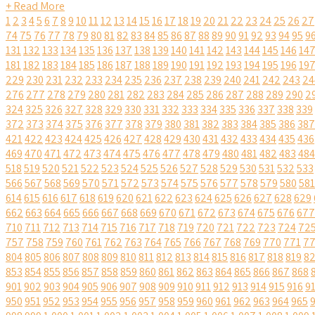
+ Read More
1
2
3
4
5
6
7
8
9
10
11
12
13
14
15
16
17
18
19
20
21
22
23
24
25
26
27
74
75
76
77
78
79
80
81
82
83
84
85
86
87
88
89
90
91
92
93
94
95
9
131
132
133
134
135
136
137
138
139
140
141
142
143
144
145
146
14
181
182
183
184
185
186
187
188
189
190
191
192
193
194
195
196
19
229
230
231
232
233
234
235
236
237
238
239
240
241
242
243
24
276
277
278
279
280
281
282
283
284
285
286
287
288
289
290
2
324
325
326
327
328
329
330
331
332
333
334
335
336
337
338
339
372
373
374
375
376
377
378
379
380
381
382
383
384
385
386
387
421
422
423
424
425
426
427
428
429
430
431
432
433
434
435
436
469
470
471
472
473
474
475
476
477
478
479
480
481
482
483
484
518
519
520
521
522
523
524
525
526
527
528
529
530
531
532
533
566
567
568
569
570
571
572
573
574
575
576
577
578
579
580
581
614
615
616
617
618
619
620
621
622
623
624
625
626
627
628
629
662
663
664
665
666
667
668
669
670
671
672
673
674
675
676
677
710
711
712
713
714
715
716
717
718
719
720
721
722
723
724
72
757
758
759
760
761
762
763
764
765
766
767
768
769
770
771
7
804
805
806
807
808
809
810
811
812
813
814
815
816
817
818
819
8
853
854
855
856
857
858
859
860
861
862
863
864
865
866
867
868
901
902
903
904
905
906
907
908
909
910
911
912
913
914
915
916
9
950
951
952
953
954
955
956
957
958
959
960
961
962
963
964
965