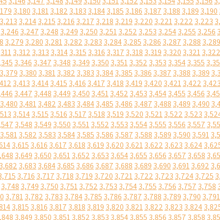
45
3,146
3,147
3,148
3,149
3,150
3,151
3,152
3,153
3,154
3,155
3,156
3
,179
3,180
3,181
3,182
3,183
3,184
3,185
3,186
3,187
3,188
3,189
3,190
3,213
3,214
3,215
3,216
3,217
3,218
3,219
3,220
3,221
3,222
3,223
3
3,246
3,247
3,248
3,249
3,250
3,251
3,252
3,253
3,254
3,255
3,256
8
3,279
3,280
3,281
3,282
3,283
3,284
3,285
3,286
3,287
3,288
3,28
,311
3,312
3,313
3,314
3,315
3,316
3,317
3,318
3,319
3,320
3,321
3,32
,345
3,346
3,347
3,348
3,349
3,350
3,351
3,352
3,353
3,354
3,355
3,3
3,379
3,380
3,381
3,382
3,383
3,384
3,385
3,386
3,387
3,388
3,389
3,
,412
3,413
3,414
3,415
3,416
3,417
3,418
3,419
3,420
3,421
3,422
3,42
,446
3,447
3,448
3,449
3,450
3,451
3,452
3,453
3,454
3,455
3,456
3,4
3,480
3,481
3,482
3,483
3,484
3,485
3,486
3,487
3,488
3,489
3,490
3,
,513
3,514
3,515
3,516
3,517
3,518
3,519
3,520
3,521
3,522
3,523
3,52
,547
3,548
3,549
3,550
3,551
3,552
3,553
3,554
3,555
3,556
3,557
3,5
3,581
3,582
3,583
3,584
3,585
3,586
3,587
3,588
3,589
3,590
3,591
3,
614
3,615
3,616
3,617
3,618
3,619
3,620
3,621
3,622
3,623
3,624
3,62
,648
3,649
3,650
3,651
3,652
3,653
3,654
3,655
3,656
3,657
3,658
3,6
3,682
3,683
3,684
3,685
3,686
3,687
3,688
3,689
3,690
3,691
3,692
3,
3,715
3,716
3,717
3,718
3,719
3,720
3,721
3,722
3,723
3,724
3,725
3
3,748
3,749
3,750
3,751
3,752
3,753
3,754
3,755
3,756
3,757
3,758
80
3,781
3,782
3,783
3,784
3,785
3,786
3,787
3,788
3,789
3,790
3,791
814
3,815
3,816
3,817
3,818
3,819
3,820
3,821
3,822
3,823
3,824
3,82
,848
3,849
3,850
3,851
3,852
3,853
3,854
3,855
3,856
3,857
3,858
3,8