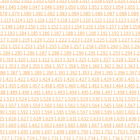
1,010
1,011
1,012
1,013
1,014
1,015
1,016
1,017
1,018
1,019
1,020
1,021
44
1,045
1,046
1,047
1,048
1,049
1,050
1,051
1,052
1,053
1,054
1,055
1
,078
1,079
1,080
1,081
1,082
1,083
1,084
1,085
1,086
1,087
1,088
1,089
1,113
1,114
1,115
1,116
1,117
1,118
1,119
1,120
1,121
1,122
1,123
1,124
7
1,148
1,149
1,150
1,151
1,152
1,153
1,154
1,155
1,156
1,157
1,158
1,159
82
1,183
1,184
1,185
1,186
1,187
1,188
1,189
1,190
1,191
1,192
1,193
1,1
217
1,218
1,219
1,220
1,221
1,222
1,223
1,224
1,225
1,226
1,227
1,2
,251
1,252
1,253
1,254
1,255
1,256
1,257
1,258
1,259
1,260
1,261
1,2
1,284
1,285
1,286
1,287
1,288
1,289
1,290
1,291
1,292
1,293
1,294
1,
8
1,319
1,320
1,321
1,322
1,323
1,324
1,325
1,326
1,327
1,328
1,329
1
52
1,353
1,354
1,355
1,356
1,357
1,358
1,359
1,360
1,361
1,362
1,363
1
386
1,387
1,388
1,389
1,390
1,391
1,392
1,393
1,394
1,395
1,396
1,397
0
1,421
1,422
1,423
1,424
1,425
1,426
1,427
1,428
1,429
1,430
1,431
1
54
1,455
1,456
1,457
1,458
1,459
1,460
1,461
1,462
1,463
1,464
1,465
1
488
1,489
1,490
1,491
1,492
1,493
1,494
1,495
1,496
1,497
1,498
1,499
1
22
1,523
1,524
1,525
1,526
1,527
1,528
1,529
1,530
1,531
1,532
1,533
1
56
1,557
1,558
1,559
1,560
1,561
1,562
1,563
1,564
1,565
1,566
1,567
1
590
1,591
1,592
1,593
1,594
1,595
1,596
1,597
1,598
1,599
1,600
1,601
1
25
1,626
1,627
1,628
1,629
1,630
1,631
1,632
1,633
1,634
1,635
1,636
1
59
1,660
1,661
1,662
1,663
1,664
1,665
1,666
1,667
1,668
1,669
1,670
1
693
1,694
1,695
1,696
1,697
1,698
1,699
1,700
1,701
1,702
1,703
1,704
1,727
1,728
1,729
1,730
1,731
1,732
1,733
1,734
1,735
1,736
1,737
1,