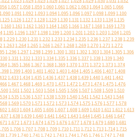
1,022
1,023
1,024
1,025
1,026
1,027
1,028
1,029
1,030
1,031
1,032
,056
1,057
1,058
1,059
1,060
1,061
1,062
1,063
1,064
1,065
1,066
1,090
1,091
1,092
1,093
1,094
1,095
1,096
1,097
1,098
1,099
1,100
1,125
1,126
1,127
1,128
1,129
1,130
1,131
1,132
1,133
1,134
1,135
1,160
1,161
1,162
1,163
1,164
1,165
1,166
1,167
1,168
1,169
1,170
94
1,195
1,196
1,197
1,198
1,199
1,200
1,201
1,202
1,203
1,204
1,205
28
1,229
1,230
1,231
1,232
1,233
1,234
1,235
1,236
1,237
1,238
1,239
62
1,263
1,264
1,265
1,266
1,267
1,268
1,269
1,270
1,271
1,272
295
1,296
1,297
1,298
1,299
1,300
1,301
1,302
1,303
1,304
1,305
1,306
,330
1,331
1,332
1,333
1,334
1,335
1,336
1,337
1,338
1,339
1,340
,364
1,365
1,366
1,367
1,368
1,369
1,370
1,371
1,372
1,373
1,374
1,398
1,399
1,400
1,401
1,402
1,403
1,404
1,405
1,406
1,407
1,408
,432
1,433
1,434
1,435
1,436
1,437
1,438
1,439
1,440
1,441
1,442
,466
1,467
1,468
1,469
1,470
1,471
1,472
1,473
1,474
1,475
1,476
,500
1,501
1,502
1,503
1,504
1,505
1,506
1,507
1,508
1,509
1,510
,534
1,535
1,536
1,537
1,538
1,539
1,540
1,541
1,542
1,543
1,544
,568
1,569
1,570
1,571
1,572
1,573
1,574
1,575
1,576
1,577
1,578
,602
1,603
1,604
1,605
1,606
1,607
1,608
1,609
1,610
1,611
1,612
1,613
,637
1,638
1,639
1,640
1,641
1,642
1,643
1,644
1,645
1,646
1,647
,671
1,672
1,673
1,674
1,675
1,676
1,677
1,678
1,679
1,680
1,681
1,705
1,706
1,707
1,708
1,709
1,710
1,711
1,712
1,713
1,714
1,715
738
1,739
1,740
1,741
1,742
1,743
1,744
1,745
1,746
1,747
1,748