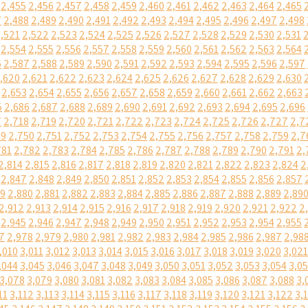
2,455
2,456
2,457
2,458
2,459
2,460
2,461
2,462
2,463
2,464
2,465
7
2,488
2,489
2,490
2,491
2,492
2,493
2,494
2,495
2,496
2,497
2,498
,521
2,522
2,523
2,524
2,525
2,526
2,527
2,528
2,529
2,530
2,531
2,554
2,555
2,556
2,557
2,558
2,559
2,560
2,561
2,562
2,563
2,564
6
2,587
2,588
2,589
2,590
2,591
2,592
2,593
2,594
2,595
2,596
2,597
,620
2,621
2,622
2,623
2,624
2,625
2,626
2,627
2,628
2,629
2,630
2,653
2,654
2,655
2,656
2,657
2,658
2,659
2,660
2,661
2,662
2,663
5
2,686
2,687
2,688
2,689
2,690
2,691
2,692
2,693
2,694
2,695
2,696
7
2,718
2,719
2,720
2,721
2,722
2,723
2,724
2,725
2,726
2,727
2,7
49
2,750
2,751
2,752
2,753
2,754
2,755
2,756
2,757
2,758
2,759
2,7
781
2,782
2,783
2,784
2,785
2,786
2,787
2,788
2,789
2,790
2,791
2,
2,814
2,815
2,816
2,817
2,818
2,819
2,820
2,821
2,822
2,823
2,824
2
2,847
2,848
2,849
2,850
2,851
2,852
2,853
2,854
2,855
2,856
2,857
79
2,880
2,881
2,882
2,883
2,884
2,885
2,886
2,887
2,888
2,889
2,89
2,912
2,913
2,914
2,915
2,916
2,917
2,918
2,919
2,920
2,921
2,922
2
2,945
2,946
2,947
2,948
2,949
2,950
2,951
2,952
2,953
2,954
2,955
7
2,978
2,979
2,980
2,981
2,982
2,983
2,984
2,985
2,986
2,987
2,98
,010
3,011
3,012
3,013
3,014
3,015
3,016
3,017
3,018
3,019
3,020
3,021
,044
3,045
3,046
3,047
3,048
3,049
3,050
3,051
3,052
3,053
3,054
3,0
3,078
3,079
3,080
3,081
3,082
3,083
3,084
3,085
3,086
3,087
3,088
3,
11
3,112
3,113
3,114
3,115
3,116
3,117
3,118
3,119
3,120
3,121
3,122
3,