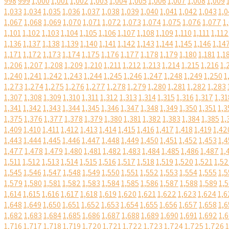
998
999
1,000
1,001
1,002
1,003
1,004
1,005
1,006
1,007
1,008
1,009
1,033
1,034
1,035
1,036
1,037
1,038
1,039
1,040
1,041
1,042
1,043
1,0
1,067
1,068
1,069
1,070
1,071
1,072
1,073
1,074
1,075
1,076
1,077
1
1,101
1,102
1,103
1,104
1,105
1,106
1,107
1,108
1,109
1,110
1,111
1,112
1,136
1,137
1,138
1,139
1,140
1,141
1,142
1,143
1,144
1,145
1,146
1,14
1,171
1,172
1,173
1,174
1,175
1,176
1,177
1,178
1,179
1,180
1,181
1,1
1,206
1,207
1,208
1,209
1,210
1,211
1,212
1,213
1,214
1,215
1,216
1,
1,240
1,241
1,242
1,243
1,244
1,245
1,246
1,247
1,248
1,249
1,250
1
1,273
1,274
1,275
1,276
1,277
1,278
1,279
1,280
1,281
1,282
1,283
1,307
1,308
1,309
1,310
1,311
1,312
1,313
1,314
1,315
1,316
1,317
1,31
1,341
1,342
1,343
1,344
1,345
1,346
1,347
1,348
1,349
1,350
1,351
1,3
1,375
1,376
1,377
1,378
1,379
1,380
1,381
1,382
1,383
1,384
1,385
1,
1,409
1,410
1,411
1,412
1,413
1,414
1,415
1,416
1,417
1,418
1,419
1,42
1,443
1,444
1,445
1,446
1,447
1,448
1,449
1,450
1,451
1,452
1,453
1,4
1,477
1,478
1,479
1,480
1,481
1,482
1,483
1,484
1,485
1,486
1,487
1,
1,511
1,512
1,513
1,514
1,515
1,516
1,517
1,518
1,519
1,520
1,521
1,5
1,545
1,546
1,547
1,548
1,549
1,550
1,551
1,552
1,553
1,554
1,555
1,5
1,579
1,580
1,581
1,582
1,583
1,584
1,585
1,586
1,587
1,588
1,589
1,
1,614
1,615
1,616
1,617
1,618
1,619
1,620
1,621
1,622
1,623
1,624
1,6
1,648
1,649
1,650
1,651
1,652
1,653
1,654
1,655
1,656
1,657
1,658
1,6
1,682
1,683
1,684
1,685
1,686
1,687
1,688
1,689
1,690
1,691
1,692
1,
1,716
1,717
1,718
1,719
1,720
1,721
1,722
1,723
1,724
1,725
1,726