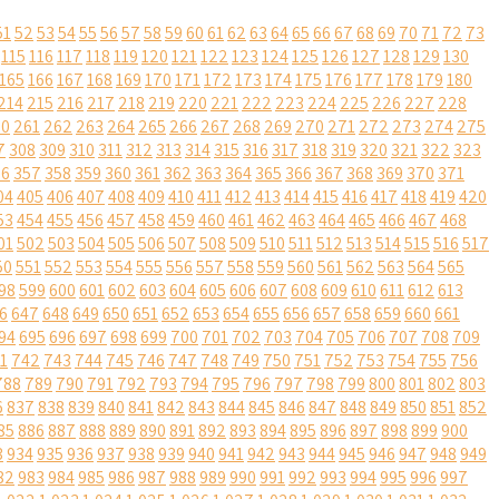
51
52
53
54
55
56
57
58
59
60
61
62
63
64
65
66
67
68
69
70
71
72
73
115
116
117
118
119
120
121
122
123
124
125
126
127
128
129
130
165
166
167
168
169
170
171
172
173
174
175
176
177
178
179
180
214
215
216
217
218
219
220
221
222
223
224
225
226
227
228
60
261
262
263
264
265
266
267
268
269
270
271
272
273
274
275
7
308
309
310
311
312
313
314
315
316
317
318
319
320
321
322
323
56
357
358
359
360
361
362
363
364
365
366
367
368
369
370
371
04
405
406
407
408
409
410
411
412
413
414
415
416
417
418
419
420
53
454
455
456
457
458
459
460
461
462
463
464
465
466
467
468
01
502
503
504
505
506
507
508
509
510
511
512
513
514
515
516
517
50
551
552
553
554
555
556
557
558
559
560
561
562
563
564
565
98
599
600
601
602
603
604
605
606
607
608
609
610
611
612
613
6
647
648
649
650
651
652
653
654
655
656
657
658
659
660
661
94
695
696
697
698
699
700
701
702
703
704
705
706
707
708
709
1
742
743
744
745
746
747
748
749
750
751
752
753
754
755
756
788
789
790
791
792
793
794
795
796
797
798
799
800
801
802
803
6
837
838
839
840
841
842
843
844
845
846
847
848
849
850
851
852
85
886
887
888
889
890
891
892
893
894
895
896
897
898
899
900
3
934
935
936
937
938
939
940
941
942
943
944
945
946
947
948
949
82
983
984
985
986
987
988
989
990
991
992
993
994
995
996
997