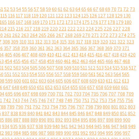
51
52
53
54
55
56
57
58
59
60
61
62
63
64
65
66
67
68
69
70
71
72
73
115
116
117
118
119
120
121
122
123
124
125
126
127
128
129
130
165
166
167
168
169
170
171
172
173
174
175
176
177
178
179
180
214
215
216
217
218
219
220
221
222
223
224
225
226
227
228
60
261
262
263
264
265
266
267
268
269
270
271
272
273
274
275
7
308
309
310
311
312
313
314
315
316
317
318
319
320
321
322
323
56
357
358
359
360
361
362
363
364
365
366
367
368
369
370
371
04
405
406
407
408
409
410
411
412
413
414
415
416
417
418
419
420
53
454
455
456
457
458
459
460
461
462
463
464
465
466
467
468
01
502
503
504
505
506
507
508
509
510
511
512
513
514
515
516
517
50
551
552
553
554
555
556
557
558
559
560
561
562
563
564
565
98
599
600
601
602
603
604
605
606
607
608
609
610
611
612
613
6
647
648
649
650
651
652
653
654
655
656
657
658
659
660
661
94
695
696
697
698
699
700
701
702
703
704
705
706
707
708
709
1
742
743
744
745
746
747
748
749
750
751
752
753
754
755
756
788
789
790
791
792
793
794
795
796
797
798
799
800
801
802
803
6
837
838
839
840
841
842
843
844
845
846
847
848
849
850
851
852
85
886
887
888
889
890
891
892
893
894
895
896
897
898
899
900
3
934
935
936
937
938
939
940
941
942
943
944
945
946
947
948
949
82
983
984
985
986
987
988
989
990
991
992
993
994
995
996
997