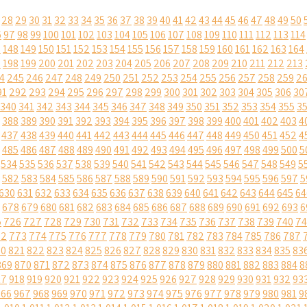
28
29
30
31
32
33
34
35
36
37
38
39
40
41
42
43
44
45
46
47
48
49
50
6
97
98
99
100
101
102
103
104
105
106
107
108
109
110
111
112
113
114
7
148
149
150
151
152
153
154
155
156
157
158
159
160
161
162
163
164
7
198
199
200
201
202
203
204
205
206
207
208
209
210
211
212
213
4
245
246
247
248
249
250
251
252
253
254
255
256
257
258
259
2
91
292
293
294
295
296
297
298
299
300
301
302
303
304
305
306
30
340
341
342
343
344
345
346
347
348
349
350
351
352
353
354
355
3
388
389
390
391
392
393
394
395
396
397
398
399
400
401
402
403
4
437
438
439
440
441
442
443
444
445
446
447
448
449
450
451
452
4
485
486
487
488
489
490
491
492
493
494
495
496
497
498
499
500
5
534
535
536
537
538
539
540
541
542
543
544
545
546
547
548
549
5
582
583
584
585
586
587
588
589
590
591
592
593
594
595
596
597
5
630
631
632
633
634
635
636
637
638
639
640
641
642
643
644
645
64
678
679
680
681
682
683
684
685
686
687
688
689
690
691
692
693
6
5
726
727
728
729
730
731
732
733
734
735
736
737
738
739
740
74
72
773
774
775
776
777
778
779
780
781
782
783
784
785
786
787
20
821
822
823
824
825
826
827
828
829
830
831
832
833
834
835
83
869
870
871
872
873
874
875
876
877
878
879
880
881
882
883
884
8
17
918
919
920
921
922
923
924
925
926
927
928
929
930
931
932
93
966
967
968
969
970
971
972
973
974
975
976
977
978
979
980
981
9