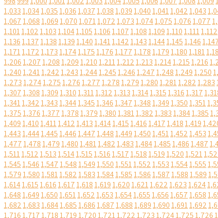
998
999
1,000
1,001
1,002
1,003
1,004
1,005
1,006
1,007
1,008
1,009
1,033
1,034
1,035
1,036
1,037
1,038
1,039
1,040
1,041
1,042
1,043
1,0
1,067
1,068
1,069
1,070
1,071
1,072
1,073
1,074
1,075
1,076
1,077
1
1,101
1,102
1,103
1,104
1,105
1,106
1,107
1,108
1,109
1,110
1,111
1,112
1,136
1,137
1,138
1,139
1,140
1,141
1,142
1,143
1,144
1,145
1,146
1,14
1,171
1,172
1,173
1,174
1,175
1,176
1,177
1,178
1,179
1,180
1,181
1,1
1,206
1,207
1,208
1,209
1,210
1,211
1,212
1,213
1,214
1,215
1,216
1,
1,240
1,241
1,242
1,243
1,244
1,245
1,246
1,247
1,248
1,249
1,250
1
1,273
1,274
1,275
1,276
1,277
1,278
1,279
1,280
1,281
1,282
1,283
1,307
1,308
1,309
1,310
1,311
1,312
1,313
1,314
1,315
1,316
1,317
1,31
1,341
1,342
1,343
1,344
1,345
1,346
1,347
1,348
1,349
1,350
1,351
1,3
1,375
1,376
1,377
1,378
1,379
1,380
1,381
1,382
1,383
1,384
1,385
1,
1,409
1,410
1,411
1,412
1,413
1,414
1,415
1,416
1,417
1,418
1,419
1,42
1,443
1,444
1,445
1,446
1,447
1,448
1,449
1,450
1,451
1,452
1,453
1,4
1,477
1,478
1,479
1,480
1,481
1,482
1,483
1,484
1,485
1,486
1,487
1,
1,511
1,512
1,513
1,514
1,515
1,516
1,517
1,518
1,519
1,520
1,521
1,5
1,545
1,546
1,547
1,548
1,549
1,550
1,551
1,552
1,553
1,554
1,555
1,5
1,579
1,580
1,581
1,582
1,583
1,584
1,585
1,586
1,587
1,588
1,589
1,
1,614
1,615
1,616
1,617
1,618
1,619
1,620
1,621
1,622
1,623
1,624
1,6
1,648
1,649
1,650
1,651
1,652
1,653
1,654
1,655
1,656
1,657
1,658
1,6
1,682
1,683
1,684
1,685
1,686
1,687
1,688
1,689
1,690
1,691
1,692
1,
1,716
1,717
1,718
1,719
1,720
1,721
1,722
1,723
1,724
1,725
1,726