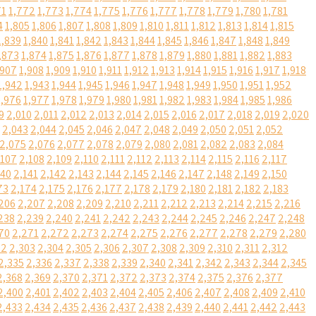
71
1,772
1,773
1,774
1,775
1,776
1,777
1,778
1,779
1,780
1,781
4
1,805
1,806
1,807
1,808
1,809
1,810
1,811
1,812
1,813
1,814
1,815
1,839
1,840
1,841
1,842
1,843
1,844
1,845
1,846
1,847
1,848
1,849
,873
1,874
1,875
1,876
1,877
1,878
1,879
1,880
1,881
1,882
1,883
,907
1,908
1,909
1,910
1,911
1,912
1,913
1,914
1,915
1,916
1,917
1,918
1,942
1,943
1,944
1,945
1,946
1,947
1,948
1,949
1,950
1,951
1,952
1,976
1,977
1,978
1,979
1,980
1,981
1,982
1,983
1,984
1,985
1,986
9
2,010
2,011
2,012
2,013
2,014
2,015
2,016
2,017
2,018
2,019
2,020
2,043
2,044
2,045
2,046
2,047
2,048
2,049
2,050
2,051
2,052
2,075
2,076
2,077
2,078
2,079
2,080
2,081
2,082
2,083
2,084
,107
2,108
2,109
2,110
2,111
2,112
2,113
2,114
2,115
2,116
2,117
140
2,141
2,142
2,143
2,144
2,145
2,146
2,147
2,148
2,149
2,150
73
2,174
2,175
2,176
2,177
2,178
2,179
2,180
2,181
2,182
2,183
206
2,207
2,208
2,209
2,210
2,211
2,212
2,213
2,214
2,215
2,216
238
2,239
2,240
2,241
2,242
2,243
2,244
2,245
2,246
2,247
2,248
70
2,271
2,272
2,273
2,274
2,275
2,276
2,277
2,278
2,279
2,280
02
2,303
2,304
2,305
2,306
2,307
2,308
2,309
2,310
2,311
2,312
2,335
2,336
2,337
2,338
2,339
2,340
2,341
2,342
2,343
2,344
2,345
2,368
2,369
2,370
2,371
2,372
2,373
2,374
2,375
2,376
2,377
2,400
2,401
2,402
2,403
2,404
2,405
2,406
2,407
2,408
2,409
2,410
2,433
2,434
2,435
2,436
2,437
2,438
2,439
2,440
2,441
2,442
2,443