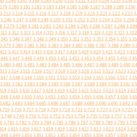
45
3,146
3,147
3,148
3,149
3,150
3,151
3,152
3,153
3,154
3,155
3,156
3
,179
3,180
3,181
3,182
3,183
3,184
3,185
3,186
3,187
3,188
3,189
3,190
3,213
3,214
3,215
3,216
3,217
3,218
3,219
3,220
3,221
3,222
3,223
3
3,246
3,247
3,248
3,249
3,250
3,251
3,252
3,253
3,254
3,255
3,256
8
3,279
3,280
3,281
3,282
3,283
3,284
3,285
3,286
3,287
3,288
3,28
,311
3,312
3,313
3,314
3,315
3,316
3,317
3,318
3,319
3,320
3,321
3,32
,345
3,346
3,347
3,348
3,349
3,350
3,351
3,352
3,353
3,354
3,355
3,3
3,379
3,380
3,381
3,382
3,383
3,384
3,385
3,386
3,387
3,388
3,389
3,
,412
3,413
3,414
3,415
3,416
3,417
3,418
3,419
3,420
3,421
3,422
3,42
,446
3,447
3,448
3,449
3,450
3,451
3,452
3,453
3,454
3,455
3,456
3,4
3,480
3,481
3,482
3,483
3,484
3,485
3,486
3,487
3,488
3,489
3,490
3,
,513
3,514
3,515
3,516
3,517
3,518
3,519
3,520
3,521
3,522
3,523
3,52
,547
3,548
3,549
3,550
3,551
3,552
3,553
3,554
3,555
3,556
3,557
3,5
3,581
3,582
3,583
3,584
3,585
3,586
3,587
3,588
3,589
3,590
3,591
3,
614
3,615
3,616
3,617
3,618
3,619
3,620
3,621
3,622
3,623
3,624
3,62
,648
3,649
3,650
3,651
3,652
3,653
3,654
3,655
3,656
3,657
3,658
3,6
3,682
3,683
3,684
3,685
3,686
3,687
3,688
3,689
3,690
3,691
3,692
3,
3,715
3,716
3,717
3,718
3,719
3,720
3,721
3,722
3,723
3,724
3,725
3
3,748
3,749
3,750
3,751
3,752
3,753
3,754
3,755
3,756
3,757
3,758
80
3,781
3,782
3,783
3,784
3,785
3,786
3,787
3,788
3,789
3,790
3,791
814
3,815
3,816
3,817
3,818
3,819
3,820
3,821
3,822
3,823
3,824
3,82
,848
3,849
3,850
3,851
3,852
3,853
3,854
3,855
3,856
3,857
3,858
3,8