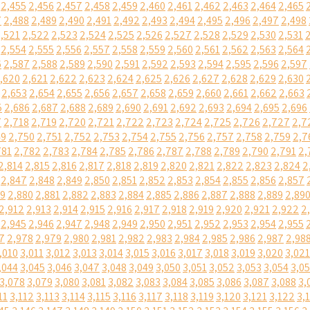
2,455
2,456
2,457
2,458
2,459
2,460
2,461
2,462
2,463
2,464
2,465
7
2,488
2,489
2,490
2,491
2,492
2,493
2,494
2,495
2,496
2,497
2,498
,521
2,522
2,523
2,524
2,525
2,526
2,527
2,528
2,529
2,530
2,531
2,554
2,555
2,556
2,557
2,558
2,559
2,560
2,561
2,562
2,563
2,564
6
2,587
2,588
2,589
2,590
2,591
2,592
2,593
2,594
2,595
2,596
2,597
,620
2,621
2,622
2,623
2,624
2,625
2,626
2,627
2,628
2,629
2,630
2,653
2,654
2,655
2,656
2,657
2,658
2,659
2,660
2,661
2,662
2,663
5
2,686
2,687
2,688
2,689
2,690
2,691
2,692
2,693
2,694
2,695
2,696
7
2,718
2,719
2,720
2,721
2,722
2,723
2,724
2,725
2,726
2,727
2,7
49
2,750
2,751
2,752
2,753
2,754
2,755
2,756
2,757
2,758
2,759
2,7
781
2,782
2,783
2,784
2,785
2,786
2,787
2,788
2,789
2,790
2,791
2,
2,814
2,815
2,816
2,817
2,818
2,819
2,820
2,821
2,822
2,823
2,824
2
2,847
2,848
2,849
2,850
2,851
2,852
2,853
2,854
2,855
2,856
2,857
79
2,880
2,881
2,882
2,883
2,884
2,885
2,886
2,887
2,888
2,889
2,89
2,912
2,913
2,914
2,915
2,916
2,917
2,918
2,919
2,920
2,921
2,922
2
2,945
2,946
2,947
2,948
2,949
2,950
2,951
2,952
2,953
2,954
2,955
7
2,978
2,979
2,980
2,981
2,982
2,983
2,984
2,985
2,986
2,987
2,98
,010
3,011
3,012
3,013
3,014
3,015
3,016
3,017
3,018
3,019
3,020
3,021
,044
3,045
3,046
3,047
3,048
3,049
3,050
3,051
3,052
3,053
3,054
3,0
3,078
3,079
3,080
3,081
3,082
3,083
3,084
3,085
3,086
3,087
3,088
3,
11
3,112
3,113
3,114
3,115
3,116
3,117
3,118
3,119
3,120
3,121
3,122
3,