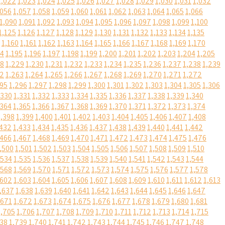
1,022
1,023
1,024
1,025
1,026
1,027
1,028
1,029
1,030
1,031
1,032
,056
1,057
1,058
1,059
1,060
1,061
1,062
1,063
1,064
1,065
1,066
1,090
1,091
1,092
1,093
1,094
1,095
1,096
1,097
1,098
1,099
1,100
1,125
1,126
1,127
1,128
1,129
1,130
1,131
1,132
1,133
1,134
1,135
1,160
1,161
1,162
1,163
1,164
1,165
1,166
1,167
1,168
1,169
1,170
94
1,195
1,196
1,197
1,198
1,199
1,200
1,201
1,202
1,203
1,204
1,205
28
1,229
1,230
1,231
1,232
1,233
1,234
1,235
1,236
1,237
1,238
1,239
62
1,263
1,264
1,265
1,266
1,267
1,268
1,269
1,270
1,271
1,272
295
1,296
1,297
1,298
1,299
1,300
1,301
1,302
1,303
1,304
1,305
1,306
,330
1,331
1,332
1,333
1,334
1,335
1,336
1,337
1,338
1,339
1,340
,364
1,365
1,366
1,367
1,368
1,369
1,370
1,371
1,372
1,373
1,374
1,398
1,399
1,400
1,401
1,402
1,403
1,404
1,405
1,406
1,407
1,408
,432
1,433
1,434
1,435
1,436
1,437
1,438
1,439
1,440
1,441
1,442
,466
1,467
1,468
1,469
1,470
1,471
1,472
1,473
1,474
1,475
1,476
,500
1,501
1,502
1,503
1,504
1,505
1,506
1,507
1,508
1,509
1,510
,534
1,535
1,536
1,537
1,538
1,539
1,540
1,541
1,542
1,543
1,544
,568
1,569
1,570
1,571
1,572
1,573
1,574
1,575
1,576
1,577
1,578
,602
1,603
1,604
1,605
1,606
1,607
1,608
1,609
1,610
1,611
1,612
1,613
,637
1,638
1,639
1,640
1,641
1,642
1,643
1,644
1,645
1,646
1,647
,671
1,672
1,673
1,674
1,675
1,676
1,677
1,678
1,679
1,680
1,681
1,705
1,706
1,707
1,708
1,709
1,710
1,711
1,712
1,713
1,714
1,715
738
1,739
1,740
1,741
1,742
1,743
1,744
1,745
1,746
1,747
1,748