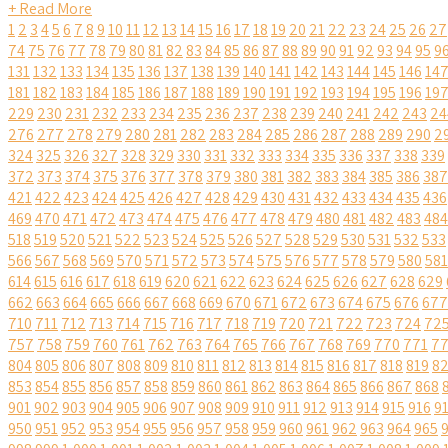
+ Read More
1
2
3
4
5
6
7
8
9
10
11
12
13
14
15
16
17
18
19
20
21
22
23
24
25
26
27
74
75
76
77
78
79
80
81
82
83
84
85
86
87
88
89
90
91
92
93
94
95
9
131
132
133
134
135
136
137
138
139
140
141
142
143
144
145
146
14
181
182
183
184
185
186
187
188
189
190
191
192
193
194
195
196
19
229
230
231
232
233
234
235
236
237
238
239
240
241
242
243
24
276
277
278
279
280
281
282
283
284
285
286
287
288
289
290
2
324
325
326
327
328
329
330
331
332
333
334
335
336
337
338
339
372
373
374
375
376
377
378
379
380
381
382
383
384
385
386
387
421
422
423
424
425
426
427
428
429
430
431
432
433
434
435
436
469
470
471
472
473
474
475
476
477
478
479
480
481
482
483
484
518
519
520
521
522
523
524
525
526
527
528
529
530
531
532
533
566
567
568
569
570
571
572
573
574
575
576
577
578
579
580
581
614
615
616
617
618
619
620
621
622
623
624
625
626
627
628
629
662
663
664
665
666
667
668
669
670
671
672
673
674
675
676
677
710
711
712
713
714
715
716
717
718
719
720
721
722
723
724
72
757
758
759
760
761
762
763
764
765
766
767
768
769
770
771
7
804
805
806
807
808
809
810
811
812
813
814
815
816
817
818
819
8
853
854
855
856
857
858
859
860
861
862
863
864
865
866
867
868
901
902
903
904
905
906
907
908
909
910
911
912
913
914
915
916
9
950
951
952
953
954
955
956
957
958
959
960
961
962
963
964
965